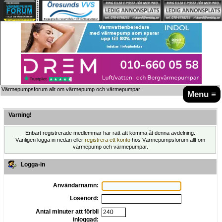
Värmepumpsforum allt om värmepump och värmepumpar
Menu ≡
Varning!
Enbart registrerade medlemmar har rätt att komma åt denna avdelning.
Vänligen logga in nedan eller
registrera ett konto
hos Värmepumpsforum allt om
värmepump och värmepumpar.
Logga-in
Användarnamn:
Lösenord:
Antal minuter att förbli
inloggad: