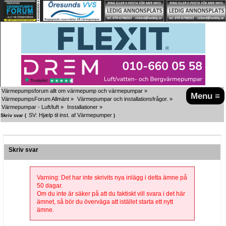
Värmepumpsforum allt om värmepump och värmepumpar
»
Menu ≡
VärmepumpsForum Allmänt
»
Värmepumpar och installationsfrågor.
»
Värmepumpar - Luft/luft
»
Installationer
»
SV: Hjælp til inst. af Värmepumper
Skriv svar (
)
Skriv svar
Varning: Det har inte skrivits nya inlägg i detta ämne på
50 dagar.
Om du inte är säker på att du faktiskt vill svara i det här
ämnet, så bör du överväga att istället starta ett nytt
ämne.