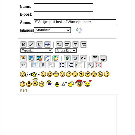
Namn:
E-post:
Ämne:
Inläggsikon:
[fler]