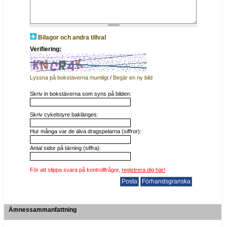
Bilagor och andra tillval
Verifiering:
Lyssna på bokstäverna muntligt
/
Begär en ny bild
Skriv in bokstäverna som syns på bilden:
Skriv cykelstyre baklänges:
Hur många var de älva dragspelarna (siffror):
Antal sidor på tärning (siffra):
För att slippa svara på kontrollfrågor,
registrera dig här!
Ämnessammanfattning