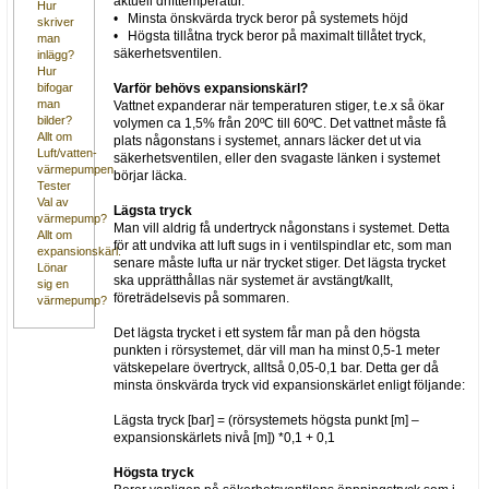
aktuell drifttemperatur.
Hur
• Minsta önskvärda tryck beror på systemets höjd
skriver
• Högsta tillåtna tryck beror på maximalt tillåtet tryck,
man
säkerhetsventilen.
inlägg?
Hur
Varför behövs expansionskärl?
bifogar
man
Vattnet expanderar när temperaturen stiger, t.e.x så ökar
bilder?
volymen ca 1,5% från 20ºC till 60ºC. Det vattnet måste få
Allt om
plats någonstans i systemet, annars läcker det ut via
Luft/vatten-
säkerhetsventilen, eller den svagaste länken i systemet
värmepumpen
börjar läcka.
Tester
Val av
Lägsta tryck
värmepump?
Man vill aldrig få undertryck någonstans i systemet. Detta
Allt om
för att undvika att luft sugs in i ventilspindlar etc, som man
expansionskärl.
senare måste lufta ur när trycket stiger. Det lägsta trycket
Lönar
ska upprätthållas när systemet är avstängt/kallt,
sig en
företrädelsevis på sommaren.
värmepump?
Det lägsta trycket i ett system får man på den högsta
punkten i rörsystemet, där vill man ha minst 0,5-1 meter
vätskepelare övertryck, alltså 0,05-0,1 bar. Detta ger då
minsta önskvärda tryck vid expansionskärlet enligt följande:
Lägsta tryck [bar] = (rörsystemets högsta punkt [m] –
expansionskärlets nivå [m]) *0,1 + 0,1
Högsta tryck