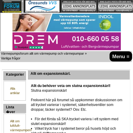
Värmepumpsforum allt om värmepump och värmepumpar
»
Menu ≡
Vanliga frågor
Allt om expansionskärl.
Kategorier
Allt du behöver veta om slutna expansionskärl!
Alla
Slutna expansionskärl
artiklar
Frekvent här på forumet så uppkommer diskussionen om
att trycket varierar i systemet, säkerhetsventiler som
Lista
droppar, läcker systemet? Osv. Etc.
�ver
artiklar
• För det första så SKA trycket variera i ett system med
Allt om
slutet expansionskärl!
luft/luft-
• Vilket tryck har i systemet beror på husets höjd och
värmepumpen!