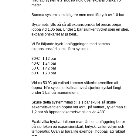
Radiatorsystemets högsta höjd över expansionskärl 5
meter
Samma system som tidigare men med förtryck av 1.0 bar.
Systemets fylls på så att expansionskärlet precis börjar
jobba vid 1.05 bar. Under 1 bar sjunker trycket som en sten,
expansionskärlet är ju tomt…
Vi får följande tryck i anläggningen med samma
expansionskärl som i förra systemet:
30ºC 1,12 bar
40ºC 1,24 bar
50ºC 1,42 bar
60ºC 1,70 bar
Vid ca 53 ºC på vattnet kommer säkerhetsventilen att
öppna. När systemet kallnar av så sjunker trycket långt
under 1 bar på manometern.
Skulle detta system fyllas till 1,1 bar skulle så skulle
säkerhetsventilen öppna vid 49ºC på vattnet., fyller man till
1,2 bar så öppnar säkerhetsventilen vid 43ºC.
Exakt vilka tryckvariationer man får i en anläggning beror
på storleken på expansionskärl, förtyck, vattenvolym och
temperatur. Ovan är bara lite exempel, hoppas jag räknat