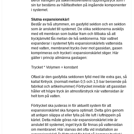
Beror vanligen på säkerhetsventilens öppningstryck som i
sin tur bestäms av hållfastheten på ingående komponenter
i systemet.
Slutna expansionskärl
Består av två utrymmen, en gasfylld sektion och en sektion
som är anslutet till systemet. De olika sektionerna avskiljs
med ett membran som buktar fram och tillbaka så att
tryckjämvikt fås mellan de två sektionerna. När vattnet
expanderar i systemet fylls expansionskärlets vattensida
med vatten, membranet trycks över mot gassidan, gasen
komprimeras och trycket i expansionskärlet stiger. Här
gäller i princip allmänna gaslagen:
Trycket * Volymen = konstant
Oftast är den gasfyllda sektionen fylld med lite extra gas, så
kallat förtryck. (normalt mellan 0,5 och 1,5 bar beroende på
fabrikat och artikelnummer) Förtrycket innebär att gassidan
håller ett högre tryck än atmosfärstryck när vattensidan är
helt tom på vatten.
Förtrycket ska justeras in för aktuellt system för att
expansionskärlet ska fungera optimalt. Detta görs genom
att antigen släppa ut eller fylla på lite luft i luftnippeln på
kärlet. Detta måste göras när expansionskärlet inte är
anslutet till systemet, inget tryck får finnas på vattensidan
om membranet. Här slarvas det ofta vid installation av