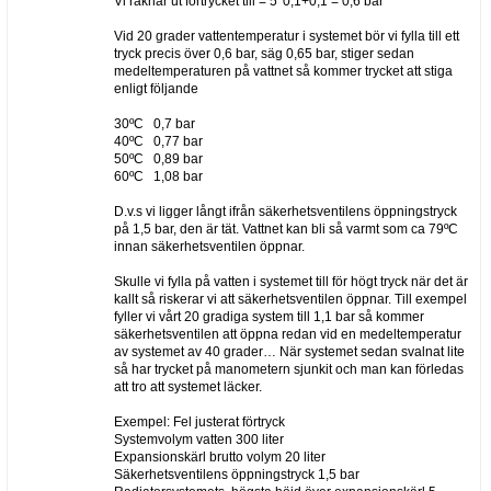
Vi räknar ut förtrycket till = 5*0,1+0,1 = 0,6 bar
Vid 20 grader vattentemperatur i systemet bör vi fylla till ett
tryck precis över 0,6 bar, säg 0,65 bar, stiger sedan
medeltemperaturen på vattnet så kommer trycket att stiga
enligt följande
30ºC 0,7 bar
40ºC 0,77 bar
50ºC 0,89 bar
60ºC 1,08 bar
D.v.s vi ligger långt ifrån säkerhetsventilens öppningstryck
på 1,5 bar, den är tät. Vattnet kan bli så varmt som ca 79ºC
innan säkerhetsventilen öppnar.
Skulle vi fylla på vatten i systemet till för högt tryck när det är
kallt så riskerar vi att säkerhetsventilen öppnar. Till exempel
fyller vi vårt 20 gradiga system till 1,1 bar så kommer
säkerhetsventilen att öppna redan vid en medeltemperatur
av systemet av 40 grader… När systemet sedan svalnat lite
så har trycket på manometern sjunkit och man kan förledas
att tro att systemet läcker.
Exempel: Fel justerat förtryck
Systemvolym vatten 300 liter
Expansionskärl brutto volym 20 liter
Säkerhetsventilens öppningstryck 1,5 bar