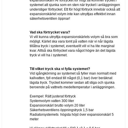
expansionskärl! Är förtrycket för högt så kommer trycket i
systemet att sjunka som en sten när trycket i anläggningen
understiger förtrycket. Ett för högt förtryck innebär också att
expansionskärlet volym inte kan utnyttjas effektivt innan
säkerhetsventilen öppnar!
Vad ska förtrycket vara?
Vi vill kunna utnyttja expansionskärlets volym så bra som
möjligt. Kärlet ska vara tomt på vatten när vi når lägsta
tillåtna tryck i systemet, eventuellt vill vi ha lite marginal
kvar. Alltså ska förtrycket vara något högre än det lägsta
tryck vi vill ha i systemet.
Till vilket tryck ska vi fylla systemet?
Vid igångkörning av systemet så fyller man normalt med
kallvatten, fyll endast till något (0,1 bar) över beräknat
lägsta tryck. Trycket kommer sedan att stiga och sjunka
beroende på vattnets medeltemperatur i anläggningen.
Exempel: Rätt justerat förtryck
Systemvolym vatten 300 liter
Expansionskärl brutto volym 20 liter
Säkerhetsventilens öppningstryck 1,5 bar
Radiatorsystemets högsta höjd över expansionskärl 5
meter