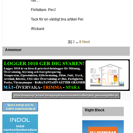
rätt…
Författare: PerJ
Tack för en väldigt bra artikel Per.
/Rickard
[
1
]
2
...
8
Next
Annonser
Right Block