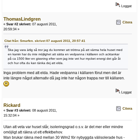
Loggat
ThomasLindgren
Citera
«
Svar #2 skrivet:
07 augusti 2011,
20:59:34 »
Citat från: Smurfen. skrivet 07 augusti 2011, 20:57:41
Ska jag vara ärlig så tror jag du kommer att tröttna på att värma hela huset med
en kamin har du inte möjlighet att sätta en vedpanna i källaren och acktankar
på ca 1500 liter en gissning efter som jag inte vet hur mycket energi det går åt
och hur ofta du kan tänka dej att elda.
Inga problem med att elda. Hade vedpanna i källaren förut men det är
inte längre något alternativ då jag inte har någon trappa ner till källaren.
Loggat
Rickard
Citera
«
Svar #3 skrivet:
08 augusti 2011,
15:32:04 »
Utan att veta var huset står, isoleringsgrad o.s.v. är det mer eller mindre
omöjligt att räkna ut ett effektbehov.
Man brukar räkna med mellan 30 W/m2 för nybyggda välisolerade hus -