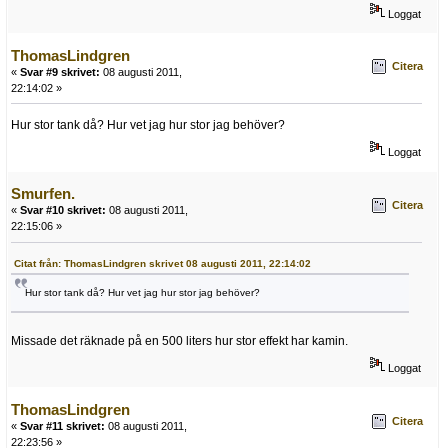
Loggat
ThomasLindgren
Citera
«
Svar #9 skrivet:
08 augusti 2011,
22:14:02 »
Hur stor tank då? Hur vet jag hur stor jag behöver?
Loggat
Smurfen.
Citera
«
Svar #10 skrivet:
08 augusti 2011,
22:15:06 »
Citat från: ThomasLindgren skrivet 08 augusti 2011, 22:14:02
Hur stor tank då? Hur vet jag hur stor jag behöver?
Missade det räknade på en 500 liters hur stor effekt har kamin.
Loggat
ThomasLindgren
Citera
«
Svar #11 skrivet:
08 augusti 2011,
22:23:56 »