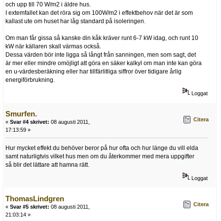
och upp till 70 W/m2 i äldre hus.
I extemfallet kan det röra sig om 100W/m2 i effektbehov när det är som
kallast ute om huset har låg standard på isoleringen.
Om man får gissa så kanske din kåk kräver runt 6-7 kW idag, och runt 10
kW när källaren skall värmas också.
Dessa värden bör inte ligga så långt från sanningen, men som sagt, det
är mer eller mindre omöjligt att göra en säker kalkyl om man inte kan göra
en u-värdesberäkning eller har tillfärlitliga siffror över tidigare årlig
energiförbrukning.
Loggat
Smurfen.
Citera
«
Svar #4 skrivet:
08 augusti 2011,
17:13:59 »
Hur mycket effekt du behöver beror på hur ofta och hur länge du vill elda
samt naturligtvis vilket hus men om du återkommer med mera uppgifter
så blir det lättare att hamna rätt.
Loggat
ThomasLindgren
Citera
«
Svar #5 skrivet:
08 augusti 2011,
21:03:14 »