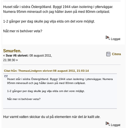
Huset står i södra Östergötland. Byggt 1944 utan isolering i ytterväggar.
Numera 95mm mineraull och jag håller även på med 80mm cellplast.
1-2 gånger per dag skulle jag vilja elda om det vore möjligt.
Nåt mer ni behöver veta?
Loggat
Smurfen.
Citera
«
Svar #6 skrivet:
08 augusti 2011,
21:38:30 »
Citat från: ThomasLindgren skrivet 08 augusti 2011, 21:03:14
Huset står i södra Östergötland. Byggt 1944 utan isolering i ytterväggar. Numera
95mm mineraull och jag håller även på med 80mm cellplast.
1-2 gånger per dag skulle jag vilja elda om det vore möjligt.
Nåt mer ni behöver veta?
Hur varmt vatten skickar du ut på elementen när det är kallt ute.
Loggat