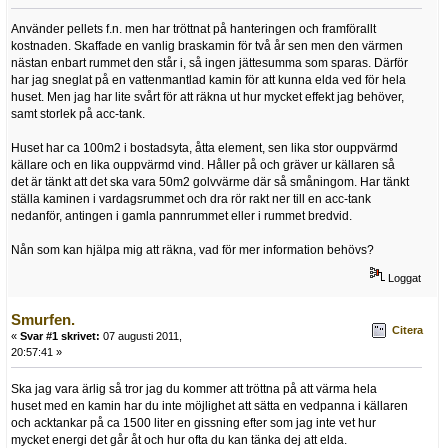
Använder pellets f.n. men har tröttnat på hanteringen och framförallt
kostnaden. Skaffade en vanlig braskamin för två år sen men den värmen
nästan enbart rummet den står i, så ingen jättesumma som sparas. Därför
har jag sneglat på en vattenmantlad kamin för att kunna elda ved för hela
huset. Men jag har lite svårt för att räkna ut hur mycket effekt jag behöver,
samt storlek på acc-tank.
Huset har ca 100m2 i bostadsyta, åtta element, sen lika stor ouppvärmd
källare och en lika ouppvärmd vind. Håller på och gräver ur källaren så
det är tänkt att det ska vara 50m2 golvvärme där så småningom. Har tänkt
ställa kaminen i vardagsrummet och dra rör rakt ner till en acc-tank
nedanför, antingen i gamla pannrummet eller i rummet bredvid.
Nån som kan hjälpa mig att räkna, vad för mer information behövs?
Loggat
Smurfen.
Citera
«
Svar #1 skrivet:
07 augusti 2011,
20:57:41 »
Ska jag vara ärlig så tror jag du kommer att tröttna på att värma hela
huset med en kamin har du inte möjlighet att sätta en vedpanna i källaren
och acktankar på ca 1500 liter en gissning efter som jag inte vet hur
mycket energi det går åt och hur ofta du kan tänka dej att elda.