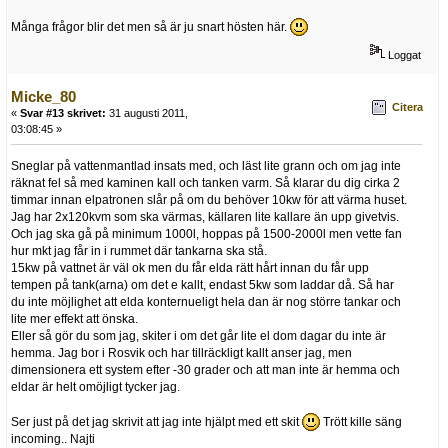
Många frågor blir det men så är ju snart hösten här.
Loggat
Micke_80
Citera
«
Svar #13 skrivet:
31 augusti 2011,
03:08:45 »
Sneglar på vattenmantlad insats med, och läst lite grann och om jag inte
räknat fel så med kaminen kall och tanken varm. Så klarar du dig cirka 2
timmar innan elpatronen slår på om du behöver 10kw för att värma huset.
Jag har 2x120kvm som ska värmas, källaren lite kallare än upp givetvis.
Och jag ska gå på minimum 1000l, hoppas på 1500-2000l men vette fan
hur mkt jag får in i rummet där tankarna ska stå.
15kw på vattnet är väl ok men du får elda rätt hårt innan du får upp
tempen på tank(arna) om det e kallt, endast 5kw som laddar då. Så har
du inte möjlighet att elda konternueligt hela dan är nog större tankar och
lite mer effekt att önska.
Eller så gör du som jag, skiter i om det går lite el dom dagar du inte är
hemma. Jag bor i Rosvik och har tillräckligt kallt anser jag, men
dimensionera ett system efter -30 grader och att man inte är hemma och
eldar är helt omöjligt tycker jag.
Ser just på det jag skrivit att jag inte hjälpt med ett skit
Trött kille säng
incoming.. Najti