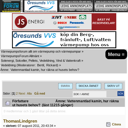
Värmepumpsforum allt om värmepump och värmepumpar
»
Menu ≡
VärmepumpsForum Allmänt
»
Solenergi, Solceller, Pellets, Vedeldning, Vind & Vattenkraft
»
Vedeldning
(Moderatorer:
Bertil
,
Rickard
) »
Ämne:
Vattenmantlad kamin, hur räkna ut husets behov?
SVARA
SKICKA ÄMNET
SKRIV UT
Sidor: [
1
]
2
Next
Alla
Gå ned
Författare
Ämne: Vattenmantlad kamin, hur räkna
ut husets behov? (läst 11215 gånger)
0 medlemmar och 1 gäst tittar på detta ämne.
ThomasLindgren
Citera
«
skrivet:
07 augusti 2011, 20:43:34 »