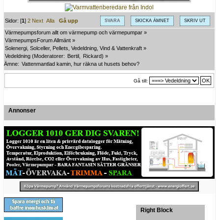
Sidor: [
1
]
2
Next
Alla
Gå upp
SVARA
SKICKA ÄMNET
SKRIV UT
Värmepumpsforum allt om värmepump och värmepumpar
»
VärmepumpsForum Allmänt
»
Solenergi, Solceller, Pellets, Vedeldning, Vind & Vattenkraft
»
Vedeldning
(Moderatorer:
Bertil
,
Rickard
) »
Ämne:
Vattenmantlad kamin, hur räkna ut husets behov?
Gå till:
Annonser
Right Block