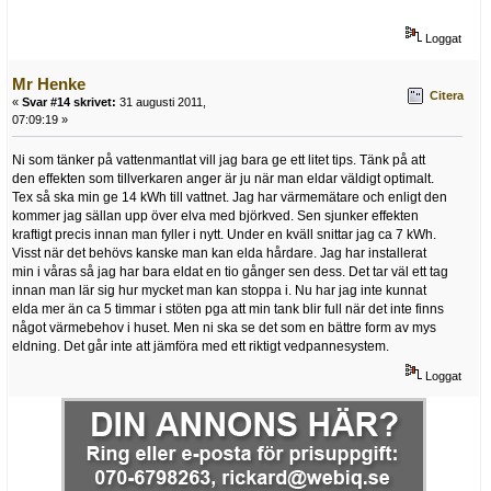
Loggat
Mr Henke
Citera
«
Svar #14 skrivet:
31 augusti 2011,
07:09:19 »
Ni som tänker på vattenmantlat vill jag bara ge ett litet tips. Tänk på att
den effekten som tillverkaren anger är ju när man eldar väldigt optimalt.
Tex så ska min ge 14 kWh till vattnet. Jag har värmemätare och enligt den
kommer jag sällan upp över elva med björkved. Sen sjunker effekten
kraftigt precis innan man fyller i nytt. Under en kväll snittar jag ca 7 kWh.
Visst när det behövs kanske man kan elda hårdare. Jag har installerat
min i våras så jag har bara eldat en tio gånger sen dess. Det tar väl ett tag
innan man lär sig hur mycket man kan stoppa i. Nu har jag inte kunnat
elda mer än ca 5 timmar i stöten pga att min tank blir full när det inte finns
något värmebehov i huset. Men ni ska se det som en bättre form av mys
eldning. Det går inte att jämföra med ett riktigt vedpannesystem.
Loggat