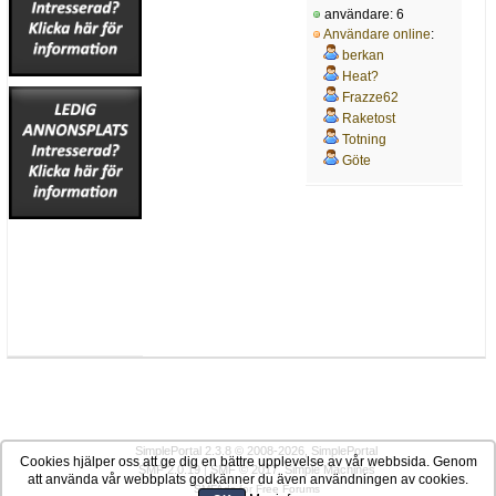
användare: 6
Användare online
:
berkan
Heat?
Frazze62
Raketost
Totning
Göte
SimplePortal 2.3.8 © 2008-2026, SimplePortal
Cookies hjälper oss att ge dig en bättre upplevelse av vår webbsida. Genom
SMF 2.0.19
|
SMF © 2017
,
Simple Machines
att använda vår webbplats godkänner du även användningen av cookies.
SMFAds
for
Free Forums