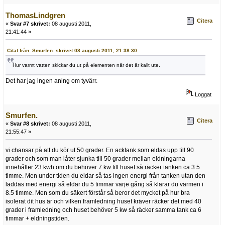
ThomasLindgren
Citera
«
Svar #7 skrivet:
08 augusti 2011,
21:41:44 »
Citat från: Smurfen. skrivet 08 augusti 2011, 21:38:30
Hur varmt vatten skickar du ut på elementen när det är kallt ute.
Det har jag ingen aning om tyvärr.
Loggat
Smurfen.
Citera
«
Svar #8 skrivet:
08 augusti 2011,
21:55:47 »
vi chansar på att du kör ut 50 grader. En acktank som eldas upp till 90
grader och som man låter sjunka till 50 grader mellan eldningarna
innehåller 23 kwh om du behöver 7 kw till huset så räcker tanken ca 3.5
timme. Men under tiden du eldar så tas ingen energi från tanken utan den
laddas med energi så eldar du 5 timmar varje gång så klarar du värmen i
8.5 timme. Men som du säkert förstår så beror det mycket på hur bra
isolerat dit hus är och vilken framledning huset kräver räcker det med 40
grader i framledning och huset behöver 5 kw så räcker samma tank ca 6
timmar + eldningstiden.