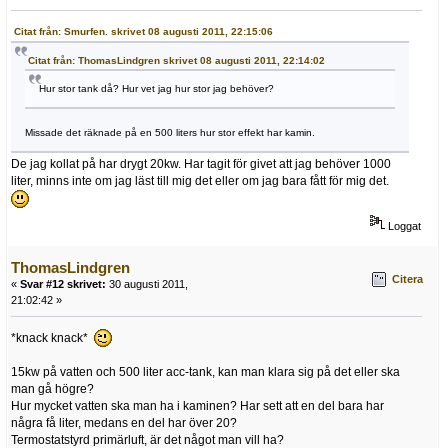
Citat från: Smurfen. skrivet 08 augusti 2011, 22:15:06
Citat från: ThomasLindgren skrivet 08 augusti 2011, 22:14:02
Hur stor tank då? Hur vet jag hur stor jag behöver?
Missade det räknade på en 500 liters hur stor effekt har kamin.
De jag kollat på har drygt 20kw. Har tagit för givet att jag behöver 1000
liter, minns inte om jag läst till mig det eller om jag bara fått för mig det.
Loggat
ThomasLindgren
Citera
«
Svar #12 skrivet:
30 augusti 2011,
21:02:42 »
*knack knack*
15kw på vatten och 500 liter acc-tank, kan man klara sig på det eller ska
man gå högre?
Hur mycket vatten ska man ha i kaminen? Har sett att en del bara har
några få liter, medans en del har över 20?
Termostatstyrd primärluft, är det något man vill ha?