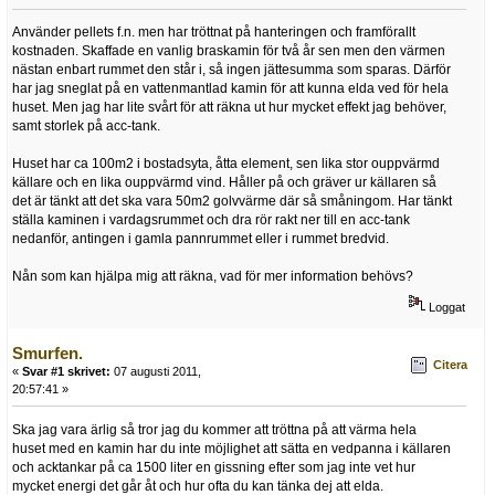
Använder pellets f.n. men har tröttnat på hanteringen och framförallt
kostnaden. Skaffade en vanlig braskamin för två år sen men den värmen
nästan enbart rummet den står i, så ingen jättesumma som sparas. Därför
har jag sneglat på en vattenmantlad kamin för att kunna elda ved för hela
huset. Men jag har lite svårt för att räkna ut hur mycket effekt jag behöver,
samt storlek på acc-tank.
Huset har ca 100m2 i bostadsyta, åtta element, sen lika stor ouppvärmd
källare och en lika ouppvärmd vind. Håller på och gräver ur källaren så
det är tänkt att det ska vara 50m2 golvvärme där så småningom. Har tänkt
ställa kaminen i vardagsrummet och dra rör rakt ner till en acc-tank
nedanför, antingen i gamla pannrummet eller i rummet bredvid.
Nån som kan hjälpa mig att räkna, vad för mer information behövs?
Loggat
Smurfen.
Citera
«
Svar #1 skrivet:
07 augusti 2011,
20:57:41 »
Ska jag vara ärlig så tror jag du kommer att tröttna på att värma hela
huset med en kamin har du inte möjlighet att sätta en vedpanna i källaren
och acktankar på ca 1500 liter en gissning efter som jag inte vet hur
mycket energi det går åt och hur ofta du kan tänka dej att elda.