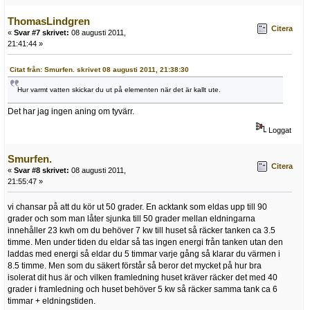
ThomasLindgren
Citera
«
Svar #7 skrivet:
08 augusti 2011,
21:41:44 »
Citat från: Smurfen. skrivet 08 augusti 2011, 21:38:30
Hur varmt vatten skickar du ut på elementen när det är kallt ute.
Det har jag ingen aning om tyvärr.
Loggat
Smurfen.
Citera
«
Svar #8 skrivet:
08 augusti 2011,
21:55:47 »
vi chansar på att du kör ut 50 grader. En acktank som eldas upp till 90
grader och som man låter sjunka till 50 grader mellan eldningarna
innehåller 23 kwh om du behöver 7 kw till huset så räcker tanken ca 3.5
timme. Men under tiden du eldar så tas ingen energi från tanken utan den
laddas med energi så eldar du 5 timmar varje gång så klarar du värmen i
8.5 timme. Men som du säkert förstår så beror det mycket på hur bra
isolerat dit hus är och vilken framledning huset kräver räcker det med 40
grader i framledning och huset behöver 5 kw så räcker samma tank ca 6
timmar + eldningstiden.