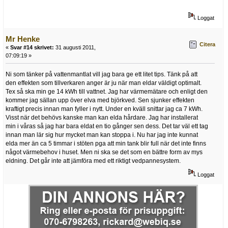
Loggat
Mr Henke
Citera
«
Svar #14 skrivet:
31 augusti 2011,
07:09:19 »
Ni som tänker på vattenmantlat vill jag bara ge ett litet tips. Tänk på att
den effekten som tillverkaren anger är ju när man eldar väldigt optimalt.
Tex så ska min ge 14 kWh till vattnet. Jag har värmemätare och enligt den
kommer jag sällan upp över elva med björkved. Sen sjunker effekten
kraftigt precis innan man fyller i nytt. Under en kväll snittar jag ca 7 kWh.
Visst när det behövs kanske man kan elda hårdare. Jag har installerat
min i våras så jag har bara eldat en tio gånger sen dess. Det tar väl ett tag
innan man lär sig hur mycket man kan stoppa i. Nu har jag inte kunnat
elda mer än ca 5 timmar i stöten pga att min tank blir full när det inte finns
något värmebehov i huset. Men ni ska se det som en bättre form av mys
eldning. Det går inte att jämföra med ett riktigt vedpannesystem.
Loggat