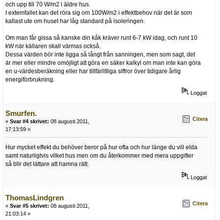
och upp till 70 W/m2 i äldre hus.
I extemfallet kan det röra sig om 100W/m2 i effektbehov när det är som
kallast ute om huset har låg standard på isoleringen.
Om man får gissa så kanske din kåk kräver runt 6-7 kW idag, och runt 10
kW när källaren skall värmas också.
Dessa värden bör inte ligga så långt från sanningen, men som sagt, det
är mer eller mindre omöjligt att göra en säker kalkyl om man inte kan göra
en u-värdesberäkning eller har tillfärlitliga siffror över tidigare årlig
energiförbrukning.
Loggat
Smurfen.
Citera
«
Svar #4 skrivet:
08 augusti 2011,
17:13:59 »
Hur mycket effekt du behöver beror på hur ofta och hur länge du vill elda
samt naturligtvis vilket hus men om du återkommer med mera uppgifter
så blir det lättare att hamna rätt.
Loggat
ThomasLindgren
Citera
«
Svar #5 skrivet:
08 augusti 2011,
21:03:14 »