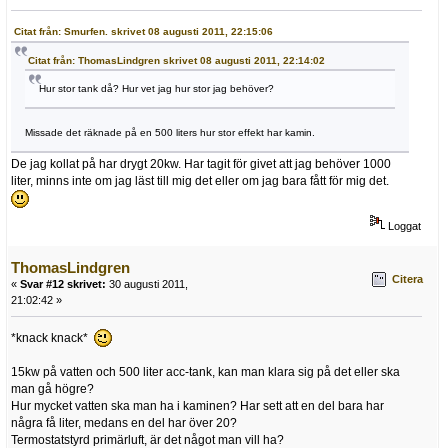
Citat från: Smurfen. skrivet 08 augusti 2011, 22:15:06
Citat från: ThomasLindgren skrivet 08 augusti 2011, 22:14:02
Hur stor tank då? Hur vet jag hur stor jag behöver?
Missade det räknade på en 500 liters hur stor effekt har kamin.
De jag kollat på har drygt 20kw. Har tagit för givet att jag behöver 1000
liter, minns inte om jag läst till mig det eller om jag bara fått för mig det.
Loggat
ThomasLindgren
Citera
«
Svar #12 skrivet:
30 augusti 2011,
21:02:42 »
*knack knack*
15kw på vatten och 500 liter acc-tank, kan man klara sig på det eller ska
man gå högre?
Hur mycket vatten ska man ha i kaminen? Har sett att en del bara har
några få liter, medans en del har över 20?
Termostatstyrd primärluft, är det något man vill ha?