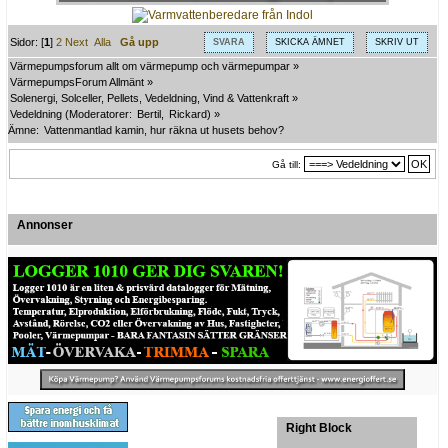
Sidor: [
1
]
2
Next
Alla
Gå upp
SVARA
SKICKA ÄMNET
SKRIV UT
Värmepumpsforum allt om värmepump och värmepumpar
»
VärmepumpsForum Allmänt
»
Solenergi, Solceller, Pellets, Vedeldning, Vind & Vattenkraft
»
Vedeldning
(Moderatorer:
Bertil
,
Rickard
) »
Ämne:
Vattenmantlad kamin, hur räkna ut husets behov?
Gå till:
Annonser
Right Block