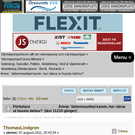
Värmepumpsforum allt om värmepump och värmepumpar
»
Menu ≡
VärmepumpsForum Allmänt
»
Solenergi, Solceller, Pellets, Vedeldning, Vind & Vattenkraft
»
Vedeldning
(Moderatorer:
Bertil
,
Rickard
) »
Ämne:
Vattenmantlad kamin, hur räkna ut husets behov?
SVARA
SKICKA ÄMNET
SKRIV UT
Sidor: [
1
]
2
Next
Alla
Gå ned
Författare
Ämne: Vattenmantlad kamin, hur räkna
ut husets behov? (läst 11210 gånger)
0 medlemmar och 2 gäster tittar på detta ämne.
ThomasLindgren
Citera
«
skrivet:
07 augusti 2011, 20:43:34 »