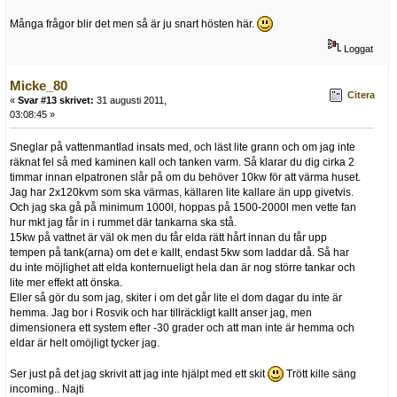
Många frågor blir det men så är ju snart hösten här.
Loggat
Micke_80
Citera
«
Svar #13 skrivet:
31 augusti 2011,
03:08:45 »
Sneglar på vattenmantlad insats med, och läst lite grann och om jag inte
räknat fel så med kaminen kall och tanken varm. Så klarar du dig cirka 2
timmar innan elpatronen slår på om du behöver 10kw för att värma huset.
Jag har 2x120kvm som ska värmas, källaren lite kallare än upp givetvis.
Och jag ska gå på minimum 1000l, hoppas på 1500-2000l men vette fan
hur mkt jag får in i rummet där tankarna ska stå.
15kw på vattnet är väl ok men du får elda rätt hårt innan du får upp
tempen på tank(arna) om det e kallt, endast 5kw som laddar då. Så har
du inte möjlighet att elda konternueligt hela dan är nog större tankar och
lite mer effekt att önska.
Eller så gör du som jag, skiter i om det går lite el dom dagar du inte är
hemma. Jag bor i Rosvik och har tillräckligt kallt anser jag, men
dimensionera ett system efter -30 grader och att man inte är hemma och
eldar är helt omöjligt tycker jag.
Ser just på det jag skrivit att jag inte hjälpt med ett skit
Trött kille säng
incoming.. Najti