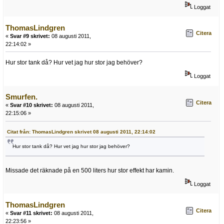
Loggat
ThomasLindgren
Citera
«
Svar #9 skrivet:
08 augusti 2011,
22:14:02 »
Hur stor tank då? Hur vet jag hur stor jag behöver?
Loggat
Smurfen.
Citera
«
Svar #10 skrivet:
08 augusti 2011,
22:15:06 »
Citat från: ThomasLindgren skrivet 08 augusti 2011, 22:14:02
Hur stor tank då? Hur vet jag hur stor jag behöver?
Missade det räknade på en 500 liters hur stor effekt har kamin.
Loggat
ThomasLindgren
Citera
«
Svar #11 skrivet:
08 augusti 2011,
22:23:56 »