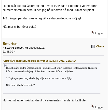
Huset står i södra Östergötland. Byggt 1944 utan isolering i ytterväggar.
Numera 95mm mineraull och jag håller även på med 80mm cellplast.
1-2 gånger per dag skulle jag vilja elda om det vore möjligt.
Nåt mer ni behöver veta?
Loggat
Smurfen.
Citera
«
Svar #6 skrivet:
08 augusti 2011,
21:38:30 »
Citat från: ThomasLindgren skrivet 08 augusti 2011, 21:03:14
Huset står i södra Östergötland. Byggt 1944 utan isolering i ytterväggar. Numera
95mm mineraull och jag håller även på med 80mm cellplast.
1-2 gånger per dag skulle jag vilja elda om det vore möjligt.
Nåt mer ni behöver veta?
Hur varmt vatten skickar du ut på elementen när det är kallt ute.
Loggat