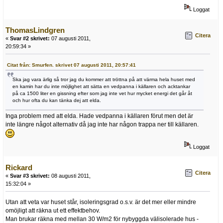
Loggat
ThomasLindgren
Citera
«
Svar #2 skrivet:
07 augusti 2011,
20:59:34 »
Citat från: Smurfen. skrivet 07 augusti 2011, 20:57:41
Ska jag vara ärlig så tror jag du kommer att tröttna på att värma hela huset med
en kamin har du inte möjlighet att sätta en vedpanna i källaren och acktankar
på ca 1500 liter en gissning efter som jag inte vet hur mycket energi det går åt
och hur ofta du kan tänka dej att elda.
Inga problem med att elda. Hade vedpanna i källaren förut men det är
inte längre något alternativ då jag inte har någon trappa ner till källaren.
Loggat
Rickard
Citera
«
Svar #3 skrivet:
08 augusti 2011,
15:32:04 »
Utan att veta var huset står, isoleringsgrad o.s.v. är det mer eller mindre
omöjligt att räkna ut ett effektbehov.
Man brukar räkna med mellan 30 W/m2 för nybyggda välisolerade hus -