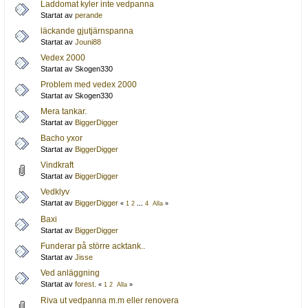
Laddomat kyler inte vedpanna
Startat av
perande
läckande gjutjärnspanna
Startat av
Jouni88
Vedex 2000
Startat av Skogen330
Problem med vedex 2000
Startat av Skogen330
Mera tankar.
Startat av
BiggerDigger
Bacho yxor
Startat av
BiggerDigger
Vindkraft
Startat av
BiggerDigger
Vedklyv
Startat av
BiggerDigger
«
1
2
...
4
Alla
»
Baxi
Startat av
BiggerDigger
Funderar på större acktank..
Startat av
Jisse
Ved anläggning
Startat av
forest.
«
1
2
Alla
»
Riva ut vedpanna m.m eller renovera