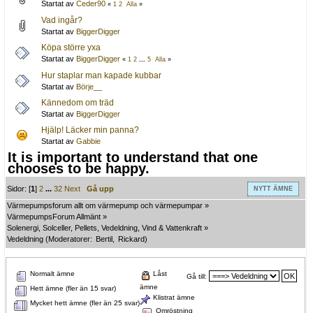
Startat av
Ceder90
«
1
2
Alla
»
Vad ingår?
Startat av
BiggerDigger
Köpa större yxa
Startat av
BiggerDigger
«
1
2
...
5
Alla
»
Hur staplar man kapade kubbar
Startat av
Börje__
Kännedom om träd
Startat av
BiggerDigger
Hjälp! Läcker min panna?
Startat av
Gabbie
It is important to understand that one
chooses to be happy.
Sidor: [
1
]
2
...
32
Next
Gå upp
NYTT ÄMNE
Värmepumpsforum allt om värmepump och värmepumpar
»
VärmepumpsForum Allmänt
»
Solenergi, Solceller, Pellets, Vedeldning, Vind & Vattenkraft
»
Vedeldning
(Moderatorer:
Bertil
,
Rickard
)
Normalt ämne
Låst
Gå till:
ämne
Hett ämne (fler än 15 svar)
Klistrat ämne
Mycket hett ämne (fler än 25 svar)
Omröstning