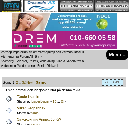
Värmepumpsforum allt om värmepump och värmepumpar
»
Menu ≡
VärmepumpsForum Allmänt
»
Solenergi, Solceller, Pellets, Vedeldning, Vind & Vattenkraft
»
Vedeldning
(Moderatorer:
Bertil
,
Rickard
)
Sidor: [
1
]
2
...
32
Next
Gå ned
NYTT ÄMNE
0 medlemmar och 22 gäster tittar på denna tavla.
Tände i kamin
Startat av
BiggerDigger
«
1
2
...
23
»
Vilken vedpanna?
Startat av
forest.
Smygkokning Arimax 35 KW
Startat av
arimax