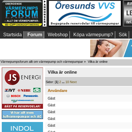
Startsida
Forum
Webshop
Köpa värmepump?
Sök
Värmepumpsforum allt om värmepump och värmepumpar
»
Vilka är online
Vilka är online
Sidor: [
1
]
2
...
10
Next
Användare
Gäst
Gäst
Gäst
Gäst
Gäst