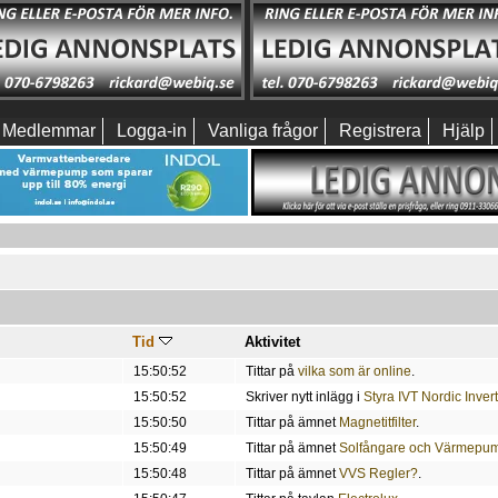
Medlemmar
Logga-in
Vanliga frågor
Registrera
Hjälp
Tid
Aktivitet
15:50:52
Tittar på
vilka som är online
.
15:50:52
Skriver nytt inlägg i
Styra IVT Nordic Inver
15:50:50
Tittar på ämnet
Magnetitfilter
.
15:50:49
Tittar på ämnet
Solfångare och Värmepu
15:50:48
Tittar på ämnet
VVS Regler?
.