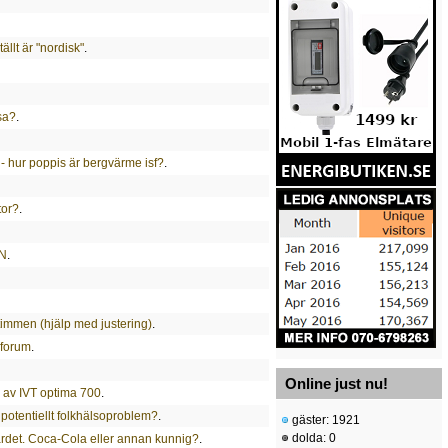
llt är "nordisk"
.
ssa?
.
 - hur poppis är bergvärme isf?
.
tor?
.
-N
.
timmen (hjälp med justering)
.
-forum
.
Online just nu!
n av IVT optima 700
.
 potentiellt folkhälsoproblem?
.
gäster: 1921
dolda: 0
värdet. Coca-Cola eller annan kunnig?
.