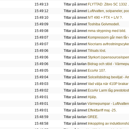
15:49:13
Tittar på ämnet
FLYTTAD: Zibro SC 1332
.
15:49:12
Tittar på ämnet
Luft/vatten, solpaneler, po
15:49:10
Tittar på ämnet
IVT 490 + FTX + L/V ?
.
15:49:09
Tittar på ämnet
Toshiba Golvmodell
.
15:49:08
Tittar på ämnet
mma strypning med bild
.
15:49:07
Tittar på ämnet
Kompressorn går men får 
15:49:07
Tittar på ämnet
Nocrians avfrostningscykel,
15:49:06
Tittar på ämnet
Tillsats löst
.
15:49:06
Tittar på ämnet
Styrkort (opensource/ope
15:49:06
Tittar på tavlan
Bidrag och stöd - Värmepum
15:49:05
Tittar på ämnet
EcoAir 107
.
15:49:04
Tittar på ämnet
Solcellsbidrag beviljat - A
15:49:03
Tittar på ämnet
Vad välja när 410P brakar
15:49:02
Tittar på ämnet
EcoAir Larm låg prestotost
15:49:01
Tittar på ämnet
Hjälp
.
15:49:01
Tittar på tavlan
Värmepumpar - Luft/vatten
15:49:01
Tittar på ämnet
Effekttariff maj -25
.
15:48:59
Tittar på tavlan
GREE
.
15:48:58
Tittar på ämnet
Inkoppling av induktionshä