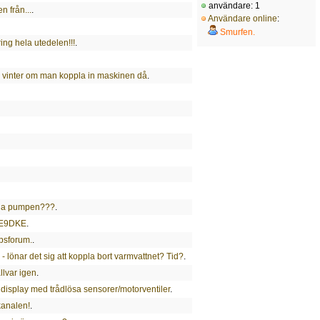
användare: 1
n från...
.
Användare online
:
Smurfen.
kring hela utedelen!!!
.
vinter om man koppla in maskinen då
.
ena pumpen???
.
HE9DKE
.
psforum.
.
- lönar det sig att koppla bort varmvattnet? Tid?
.
llvar igen
.
isplay med trådlösa sensorer/motorventiler
.
kanalen!
.