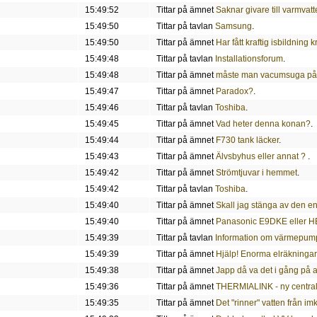
15:49:52
Tittar på ämnet
Saknar givare till varmvatte
15:49:50
Tittar på tavlan
Samsung
.
15:49:50
Tittar på ämnet
Har fått kraftig isbildning 
15:49:48
Tittar på tavlan
Installationsforum
.
15:49:48
Tittar på ämnet
måste man vacumsuga på 
15:49:47
Tittar på ämnet
Paradox?
.
15:49:46
Tittar på tavlan
Toshiba
.
15:49:45
Tittar på ämnet
Vad heter denna konan?
.
15:49:44
Tittar på ämnet
F730 tank läcker
.
15:49:43
Tittar på ämnet
Älvsbyhus eller annat ?
.
15:49:42
Tittar på ämnet
Strömtjuvar i hemmet
.
15:49:42
Tittar på tavlan
Toshiba
.
15:49:40
Tittar på ämnet
Skall jag stänga av den 
15:49:40
Tittar på ämnet
Panasonic E9DKE eller 
15:49:39
Tittar på tavlan
Information om värmepum
15:49:39
Tittar på ämnet
Hjälp! Enorma elräkningar 
15:49:38
Tittar på ämnet
Japp då va det i gång på a
15:49:36
Tittar på ämnet
THERMIALINK - ny centrald
15:49:35
Tittar på ämnet
Det "rinner" vatten från im