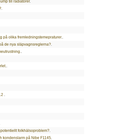
ump till radiatorer
.
?
.
ng på olika fremledningstemepraturer.
.
på de nya släpvagnsreglerna?
.
eutrustning.
.
let.
.
012
.
.
 potentiellt folkhälsoproblem?
.
och kondenslarm på Nibe F1145
.