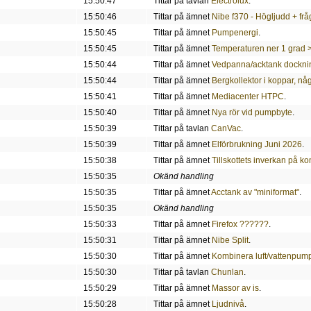
15:50:47
Tittar på tavlan
Electrolux
.
15:50:46
Tittar på ämnet
Nibe f370 - Högljudd + frå
15:50:45
Tittar på ämnet
Pumpenergi
.
15:50:45
Tittar på ämnet
Temperaturen ner 1 grad > 
15:50:44
Tittar på ämnet
Vedpanna/acktank dockning
15:50:44
Tittar på ämnet
Bergkollektor i koppar, n
15:50:41
Tittar på ämnet
Mediacenter HTPC
.
15:50:40
Tittar på ämnet
Nya rör vid pumpbyte
.
15:50:39
Tittar på tavlan
CanVac
.
15:50:39
Tittar på ämnet
Elförbrukning Juni 2026
.
15:50:38
Tittar på ämnet
Tillskottets inverkan på k
15:50:35
Okänd handling
15:50:35
Tittar på ämnet
Acctank av "miniformat"
.
15:50:35
Okänd handling
15:50:33
Tittar på ämnet
Firefox ??????
.
15:50:31
Tittar på ämnet
Nibe Split
.
15:50:30
Tittar på ämnet
Kombinera luft/vattenpum
15:50:30
Tittar på tavlan
Chunlan
.
15:50:29
Tittar på ämnet
Massor av is
.
15:50:28
Tittar på ämnet
Ljudnivå
.