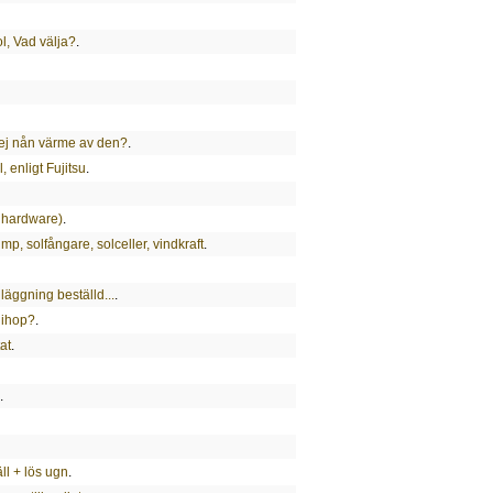
ol, Vad välja?
.
ej nån värme av den?
.
 enligt Fujitsu
.
nhardware)
.
p, solfångare, solceller, vindkraft
.
nläggning beställd...
.
 ihop?
.
at
.
.
ll + lös ugn
.