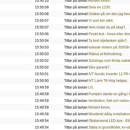
15:50:10
Tittar på tavlan
Allmänt forum
.
15:50:09
Tittar på ämnet
Dela en 1230
.
15:50:08
Tittar på ämnet
Osäker på om den jag bestä
15:50:07
Tittar på ämnet
Vi som kör elbil
.
15:50:07
Tittar på ämnet
Vem röstar du på idag?
.
15:50:06
Tittar på ämnet
Finskt test - hissa eller di
15:50:04
Tittar på ämnet
Ta bort oljetanken själv?
.
15:50:03
Tittar på ämnet
kallaste vintern på 3000år
15:50:03
Tittar på ämnet
Räkna ut förbrukning
.
15:50:02
Tittar på ämnet
Solslinga som första radia
15:50:02
Tittar på ämnet
5års garanti?
.
15:50:01
Tittar på ämnet
IVT Nordic Inverter 12 FR
15:50:00
Tittar på ämnet
IVT Larm T6 Hög hetgas
.
15:49:59
Tittar på tavlan
LG
.
15:49:59
Tittar på ämnet
Pumpen startar en gång i 
15:49:59
Tittar på tavlan
Ventilation, fukt och radon
15:49:59
Tittar på tavlan
Allmänt forum
.
15:49:58
Tittar på ämnet
Misstänkt dålig installatio
15:49:54
Tittar på ämnet
Obalanserat LED-ljus - Ett
15:49:54
Tittar på ämnet
Ställa in grundflödet, kv-