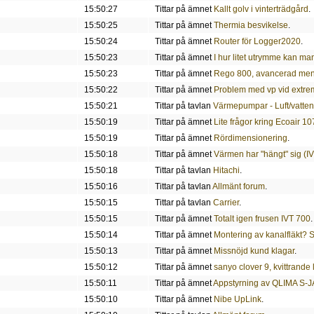
15:50:27
Tittar på ämnet
Kallt golv i vinterträdgård
.
15:50:25
Tittar på ämnet
Thermia besvikelse
.
15:50:24
Tittar på ämnet
Router för Logger2020
.
15:50:23
Tittar på ämnet
I hur litet utrymme kan 
15:50:23
Tittar på ämnet
Rego 800, avancerad meny, 
15:50:22
Tittar på ämnet
Problem med vp vid extrem
15:50:21
Tittar på tavlan
Värmepumpar - Luft/vatten
15:50:19
Tittar på ämnet
Lite frågor kring Ecoair 10
15:50:19
Tittar på ämnet
Rördimensionering
.
15:50:18
Tittar på ämnet
Värmen har "hängt" sig (I
15:50:18
Tittar på tavlan
Hitachi
.
15:50:16
Tittar på tavlan
Allmänt forum
.
15:50:15
Tittar på tavlan
Carrier
.
15:50:15
Tittar på ämnet
Totalt igen frusen IVT 700
.
15:50:14
Tittar på ämnet
Montering av kanalfläkt? 
15:50:13
Tittar på ämnet
Missnöjd kund klagar
.
15:50:12
Tittar på ämnet
sanyo clover 9, kvittrande 
15:50:11
Tittar på ämnet
Appstyrning av QLIMA S-
15:50:10
Tittar på ämnet
Nibe UpLink
.