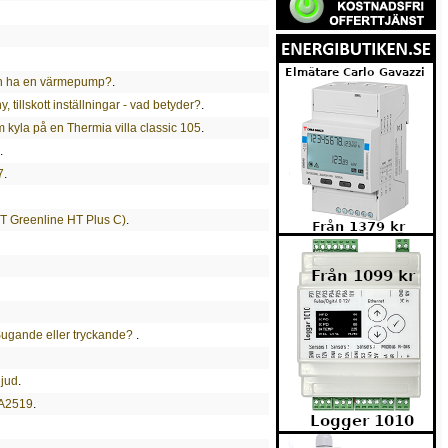
man ha en värmepump?
.
tillskott inställningar - vad betyder?
.
 kyla på en Thermia villa classic 105
.
.
7
.
VT Greenline HT Plus C)
.
Sugande eller tryckande?
.
ljud
.
JA2519
.