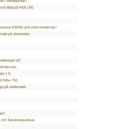
are i värmepump?
.
 och tittat på HE9 LKE
.
Panasonic E9DKE pris med montering?
.
ostat på elementen
.
riteringar ut?
.
t litet rum.
.
or 1.0
.
ll Nibe 750
.
uga på västkusten
.
ga?
.
 och Sjövärmepumpar.
.