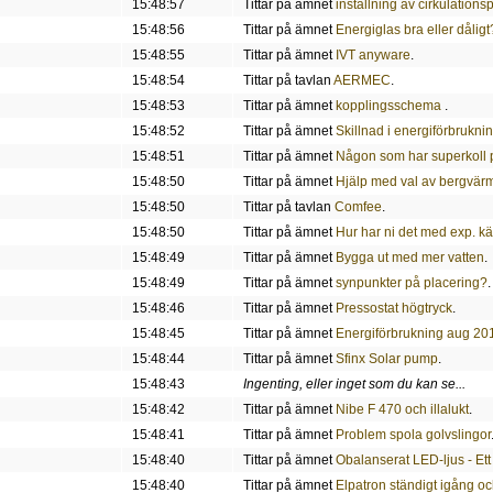
15:48:57
Tittar på ämnet
inställning av cirkulationsp
15:48:56
Tittar på ämnet
Energiglas bra eller dåligt
15:48:55
Tittar på ämnet
IVT anyware
.
15:48:54
Tittar på tavlan
AERMEC
.
15:48:53
Tittar på ämnet
kopplingsschema
.
15:48:52
Tittar på ämnet
Skillnad i energiförbrukni
15:48:51
Tittar på ämnet
Någon som har superkoll 
15:48:50
Tittar på ämnet
Hjälp med val av bergvärm
15:48:50
Tittar på tavlan
Comfee
.
15:48:50
Tittar på ämnet
Hur har ni det med exp. kär
15:48:49
Tittar på ämnet
Bygga ut med mer vatten
.
15:48:49
Tittar på ämnet
synpunkter på placering?
.
15:48:46
Tittar på ämnet
Pressostat högtryck
.
15:48:45
Tittar på ämnet
Energiförbrukning aug 2
15:48:44
Tittar på ämnet
Sfinx Solar pump
.
15:48:43
Ingenting, eller inget som du kan se...
15:48:42
Tittar på ämnet
Nibe F 470 och illalukt
.
15:48:41
Tittar på ämnet
Problem spola golvslingor
15:48:40
Tittar på ämnet
Obalanserat LED-ljus - Ett
15:48:40
Tittar på ämnet
Elpatron ständigt igång 