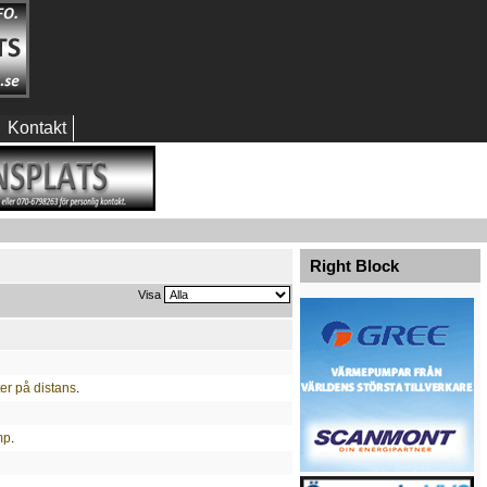
Kontakt
Right Block
Visa
ter på distans
.
mp
.