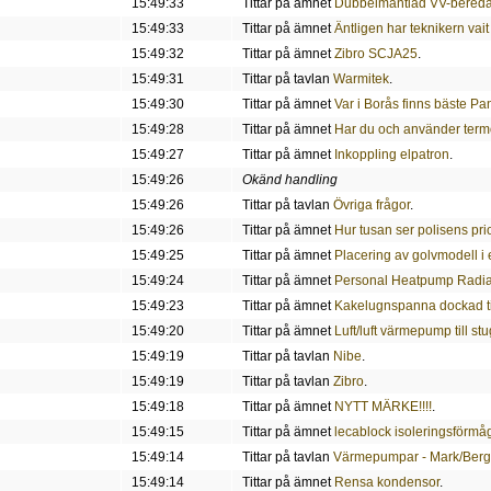
15:49:33
Tittar på ämnet
Dubbelmantlad VV-bered
15:49:33
Tittar på ämnet
Äntligen har teknikern vait
15:49:32
Tittar på ämnet
Zibro SCJA25
.
15:49:31
Tittar på tavlan
Warmitek
.
15:49:30
Tittar på ämnet
Var i Borås finns bäste 
15:49:28
Tittar på ämnet
Har du och använder term
15:49:27
Tittar på ämnet
Inkoppling elpatron
.
15:49:26
Okänd handling
15:49:26
Tittar på tavlan
Övriga frågor
.
15:49:26
Tittar på ämnet
Hur tusan ser polisens prio
15:49:25
Tittar på ämnet
Placering av golvmodell i et
15:49:24
Tittar på ämnet
Personal Heatpump Radiat
15:49:23
Tittar på ämnet
Kakelugnspanna dockad ti
15:49:20
Tittar på ämnet
Luft/luft värmepump till st
15:49:19
Tittar på tavlan
Nibe
.
15:49:19
Tittar på tavlan
Zibro
.
15:49:18
Tittar på ämnet
NYTT MÄRKE!!!!
.
15:49:15
Tittar på ämnet
lecablock isoleringsförmå
15:49:14
Tittar på tavlan
Värmepumpar - Mark/Berg
15:49:14
Tittar på ämnet
Rensa kondensor
.