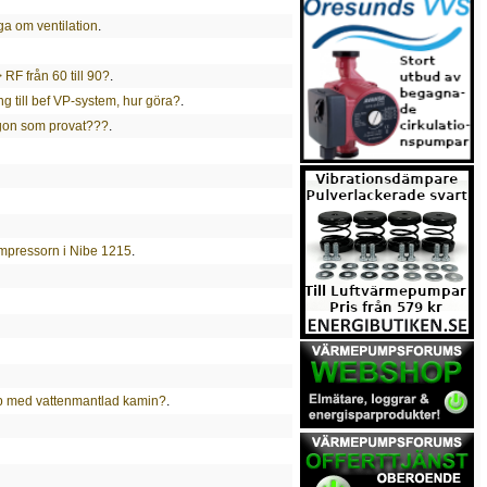
ga om ventilation
.
RF från 60 till 90?
.
 till bef VP-system, hur göra?
.
ågon som provat???
.
ompressorn i Nibe 1215
.
p med vattenmantlad kamin?
.