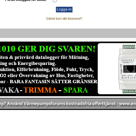
Glömt bort ditt lösenord?