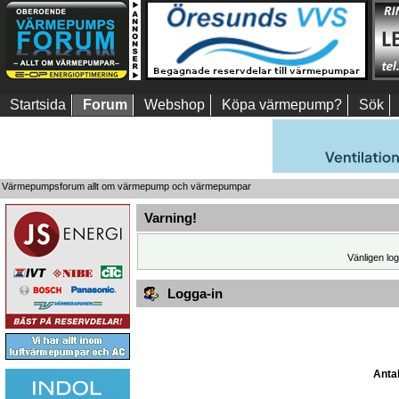
Startsida
Forum
Webshop
Köpa värmepump?
Sök
Värmepumpsforum allt om värmepump och värmepumpar
Varning!
Vänligen log
Logga-in
Antal