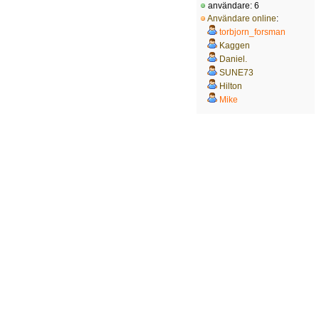
användare: 6
Användare online
:
torbjorn_forsman
Kaggen
Daniel.
SUNE73
Hilton
Mike