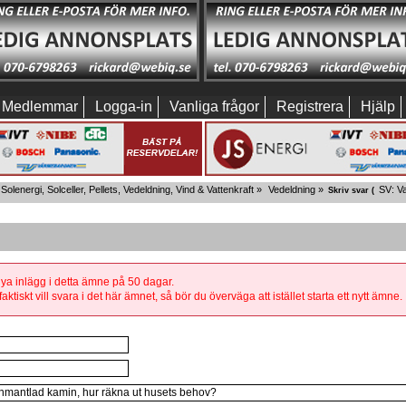
Medlemmar
Logga-in
Vanliga frågor
Registrera
Hjälp
Solenergi, Solceller, Pellets, Vedeldning, Vind & Vattenkraft
»
Vedeldning
»
SV: V
Skriv svar (
 nya inlägg i detta ämne på 50 dagar.
aktiskt vill svara i det här ämnet, så bör du överväga att istället starta ett nytt ämne.