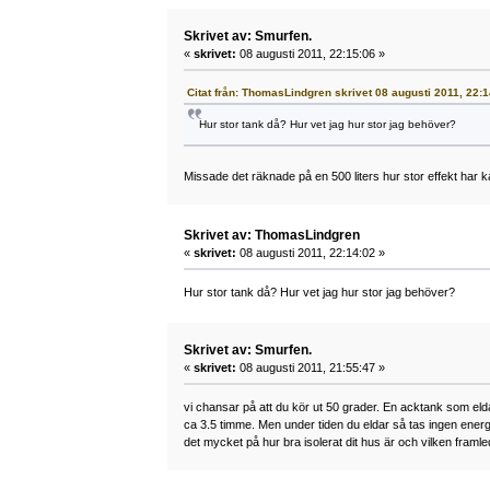
Skrivet av: Smurfen.
«
skrivet:
08 augusti 2011, 22:15:06 »
Citat från: ThomasLindgren skrivet 08 augusti 2011, 22:
Hur stor tank då? Hur vet jag hur stor jag behöver?
Missade det räknade på en 500 liters hur stor effekt har k
Skrivet av: ThomasLindgren
«
skrivet:
08 augusti 2011, 22:14:02 »
Hur stor tank då? Hur vet jag hur stor jag behöver?
Skrivet av: Smurfen.
«
skrivet:
08 augusti 2011, 21:55:47 »
vi chansar på att du kör ut 50 grader. En acktank som elda
ca 3.5 timme. Men under tiden du eldar så tas ingen ener
det mycket på hur bra isolerat dit hus är och vilken fra