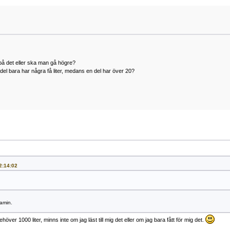
på det eller ska man gå högre?
el bara har några få liter, medans en del har över 20?
2:14:02
kamin.
ehöver 1000 liter, minns inte om jag läst till mig det eller om jag bara fått för mig det.