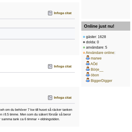
Infoga citat
Online just nu!
gäster: 1628
dolda: 0
användare: 5
Användare online
:
marwe
AÖd
Infoga citat
Börje__
öbon
BiggerDigger
Infoga citat
 kwh om du behöver 7 kw till huset så räcker tanken
n i 8.5 timme. Men som du säkert förstår så beror
er samma tank ca 6 timmar + eldningstiden.