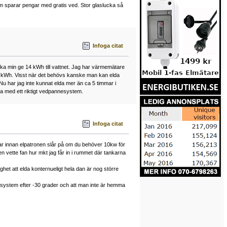
m sparar pengar med gratis ved. Stor glaslucka så
Infoga citat
å ska min ge 14 kWh till vattnet. Jag har värmemätare
a 7 kWh. Visst när det behövs kanske man kan elda
 Nu har jag inte kunnat elda mer än ca 5 timmar i
öra med ett riktigt vedpannesystem.
Infoga citat
mar innan elpatronen slår på om du behöver 10kw för
 vette fan hur mkt jag får in i rummet där tankarna
ghet att elda konternueligt hela dan är nog större
ett system efter -30 grader och att man inte är hemma