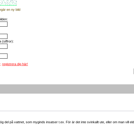
egär en ny bild
ilden:
(siffror):
r,
registrera dig här!
r hög del på vattnet, som myginds insatser t.ex. För är det inte svinkallt ute, eller om man vill 