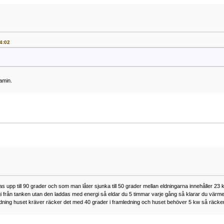
14:02
amin.
s upp till 90 grader och som man låter sjunka till 50 grader mellan eldningarna innehåller 23
gi från tanken utan den laddas med energi så eldar du 5 timmar varje gång så klarar du värme
mledning huset kräver räcker det med 40 grader i framledning och huset behöver 5 kw så räck