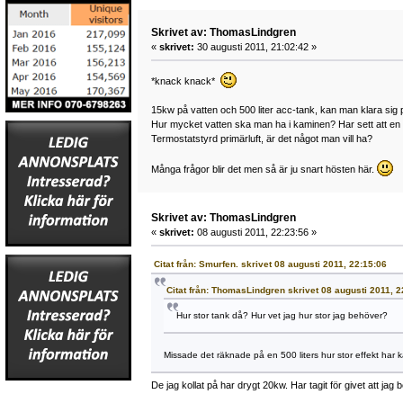
Skrivet av: ThomasLindgren
«
skrivet:
30 augusti 2011, 21:02:42 »
*knack knack*
15kw på vatten och 500 liter acc-tank, kan man klara sig 
Hur mycket vatten ska man ha i kaminen? Har sett att en d
Termostatstyrd primärluft, är det något man vill ha?
Många frågor blir det men så är ju snart hösten här.
Skrivet av: ThomasLindgren
«
skrivet:
08 augusti 2011, 22:23:56 »
Citat från: Smurfen. skrivet 08 augusti 2011, 22:15:06
Citat från: ThomasLindgren skrivet 08 augusti 2011, 2
Hur stor tank då? Hur vet jag hur stor jag behöver?
Missade det räknade på en 500 liters hur stor effekt har 
De jag kollat på har drygt 20kw. Har tagit för givet att jag b