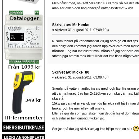
Men håller med, oavsett 500 eller 1000l tank så blir det
man ser elden och hög andel på vattensystemet = win
Skrivet av: Mr Henke
«
skrivet:
31 augusti 2011, 07:09:19 »
Ni som tänker på vattenmantlat vill jag bara ge ett litet t
och enligt den kommer jag sällan upp över elva med björkve
hårdare. Jag har installerat min i våras så jag har bara el
stöten pga att min tank blir full när det inte finns något 
Skrivet av: Micke_80
«
skrivet:
31 augusti 2011, 03:08:45 »
Sneglar på vattenmantlad insats med, och läst lite grann 
att värma huset. Jag har 2x120kvm som ska värmas, källar
ska stå.
15kw på vattnet är väl ok men du får elda rätt hårt innan 
tankar och lite mer effekt att önska.
Eller så gör du som jag, skiter i om det går lite el dom da
och eldar är helt omöjligt tycker jag.
Ser just på det jag skrivit att jag inte hjälpt med ett skit