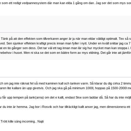
 inte som ett redigt vedpannesystem där man kan elda 1 gång om dan. Jag ser det som mys so
ips. Tänk på att den effekten som tillverkaren anger är ju när man eldar väldigt optimalt. Tex s
d. Sen sjunker effekten kraftigt precis innan man fyller i nytt. Under en kväll snittar jag c
dat en tio gånger sen dess. Det tar väl ett tag innan man lär sig hur mycket man kan stoppa i.
värmebehov i huset. Men ni ska se det som en bättre form av mys eldning. Det går inte att jämf
och om jag inte räknat fel så med kaminen kall och tanken varm. Så klarar du dig cirka 2 tim
en lite kallare än upp givetvis. Och jag ska gå på minimum 1000l, hoppas på 1500-2000l men
du får upp tempen på tank(arna) om det e kallt, endast 5kw som laddar då. Så har du inte möjli
gar du inte är hemma. Jag bor i Rosvik och har tillräckligt kallt anser jag, men dimensionera 
Trött kille säng incoming.. Najti