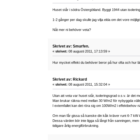
Huset står i södra Östergötland. Byggt 1944 utan isoleri
1-2 gånger per dag skulle jag vilja elda om det vore möjligt
Nåt mer ni behöver veta?
Skrivet av: Smurfen.
«
skrivet:
08 augusti 2011, 17:13:59 »
Hur mycket effekt du behöver beror på hur ofta och hur län
Skrivet av: Rickard
«
skrivet:
08 augusti 2011, 15:32:04 »
Utan att veta var huset står, isoleringsgrad o.s.v. är det me
Man brukar räkna med mellan 30 W/m2 för nybyggda välisol
I extemfallet kan det röra sig om 100W/m2 i effektbehov nä
Om man får gissa så kanske din kåk kräver runt 6-7 kW i
Dessa värden bör inte ligga så långt från sanningen, men so
tidigare årlig energiförbrukning.