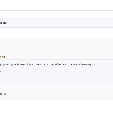
lt ute.
03:14
ng i ytterväggar. Numera 95mm mineraull och jag håller även på med 80mm cellplast.
t.
lt ute.