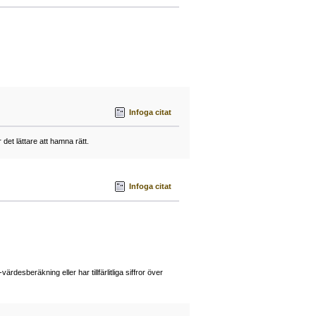
Infoga citat
det lättare att hamna rätt.
Infoga citat
desberäkning eller har tillfärlitliga siffror över