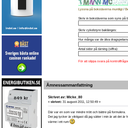
Lyssna på bokstäverna muntligt
/
B
Skriv in bokstäverna som syns på b
Skriv cykelstyre baklänges:
Hur många var de älva dragspelarna 
Antal sidor på tärning (siffra):
För att slippa svara på kontrollfrågo
Ämnessammanfattning
Skrivet av: Micke_80
«
skrivet:
31 augusti 2011, 12:50:49 »
Där var en som var mindre trött och bättre på formulera.
Det jag tycker är viktigast då jag sätter i min är att det ä
värme i ett rum