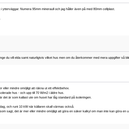
ng i ytterväggar. Numera 95mm mineraull och jag håller även på med 80mm cellplast.
.
ge du vill elda samt naturligtvis vilket hus men om du återkommer med mera uppgifter så blir 
r eller mindre omöjligt att räkna ut ett effektbehov.
erade hus - och upp till 70 W/m2 i äldre hus.
r det är som kallast ute om huset har låg standard på isoleringen.
dag, och runt 10 kW när källaren skall värmas också.
m sagt, det är mer eller mindre omöjligt att göra en säker kalkyl om man inte kan göra en u-vär