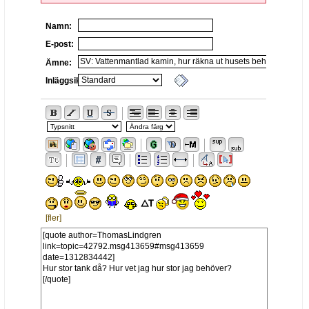
Namn:
E-post:
Ämne:
Inläggsikon:
[fler]