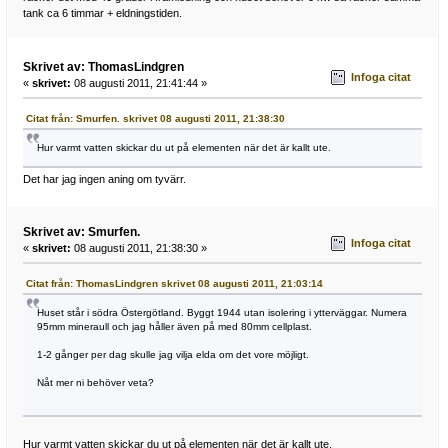
tank ca 6 timmar + eldningstiden.
Skrivet av: ThomasLindgren
Infoga citat
«
skrivet:
08 augusti 2011, 21:41:44 »
Citat från: Smurfen. skrivet 08 augusti 2011, 21:38:30
Hur varmt vatten skickar du ut på elementen när det är kallt ute.
Det har jag ingen aning om tyvärr.
Skrivet av: Smurfen.
Infoga citat
«
skrivet:
08 augusti 2011, 21:38:30 »
Citat från: ThomasLindgren skrivet 08 augusti 2011, 21:03:14
Huset står i södra Östergötland. Byggt 1944 utan isolering i ytterväggar. Numera
95mm mineraull och jag håller även på med 80mm cellplast.
1-2 gånger per dag skulle jag vilja elda om det vore möjligt.
Nåt mer ni behöver veta?
Hur varmt vatten skickar du ut på elementen när det är kallt ute.