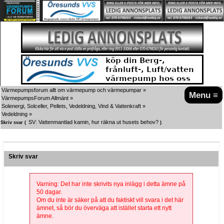
Värmepumpsforum allt om värmepump och värmepumpar
»
Menu ≡
VärmepumpsForum Allmänt
»
Solenergi, Solceller, Pellets, Vedeldning, Vind & Vattenkraft
»
Vedeldning
»
SV: Vattenmantlad kamin, hur räkna ut husets behov?
Skriv svar (
)
Skriv svar
Varning: Det har inte skrivits nya inlägg i detta ämne på
50 dagar.
Om du inte är säker på att du faktiskt vill svara i det här
ämnet, så bör du överväga att istället starta ett nytt
ämne.