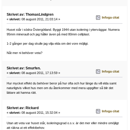
Skrivet av: ThomasLindgren
Infoga citat
«
skrivet:
08 augusti 2011, 21:03:14 »
Huset står i södra Östergötland. Byggt 1944 utan isolering i ytterväggar. Numera
95mm mineraull och jag håller även på med 80mm cellplast.
1-2 gånger per dag skulle jag vilja elda om det vore möjligt.
Nåt mer ni behöver veta?
Skrivet av: Smurfen.
Infoga citat
«
skrivet:
08 augusti 2011, 17:13:59 »
Hur mycket effekt du behöver beror på hur ofta och hur länge du vill elda samt
naturligtvis vilket hus men om du återkommer med mera uppgifter så blir det
lättare att hamna rätt.
Skrivet av: Rickard
Infoga citat
«
skrivet:
08 augusti 2011, 15:32:04 »
Utan att veta var huset står, isoleringsgrad o.s.v. är det mer eller mindre omöjligt
att räkna ut ett effektbehov.