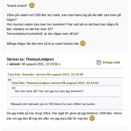
*knack knack*
15kw på vatten och 500 liter acc-tank, kan man klara sig på det eller ska man gå
högre?
Hur mycket vatten ska man ha i kaminen? Har sett att en del bara har några få
liter, medans en del har över 20?
Termostatstyrd primärluft, är det något man vill ha?
Många frågor blir det men så är ju snart hösten här.
Skrivet av: ThomasLindgren
Infoga citat
«
skrivet:
08 augusti 2011, 22:23:56 »
Citat från: Smurfen. skrivet 08 augusti 2011, 22:15:06
Citat från: ThomasLindgren skrivet 08 augusti 2011, 22:14:02
Hur stor tank då? Hur vet jag hur stor jag behöver?
Missade det räknade på en 500 liters hur stor effekt har kamin.
De jag kollat på har drygt 20kw. Har tagit för givet att jag behöver 1000 liter, minns
inte om jag läst till mig det eller om jag bara fått för mig det.