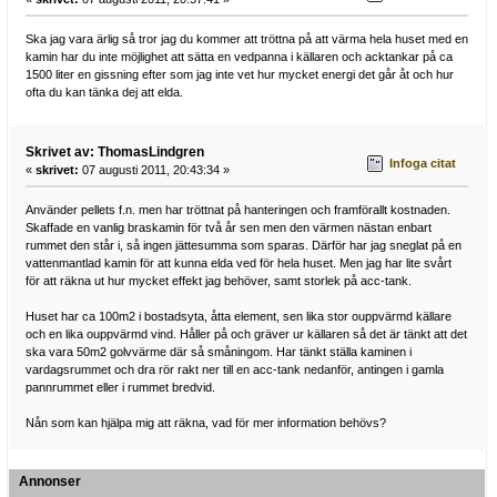
Ska jag vara ärlig så tror jag du kommer att tröttna på att värma hela huset med en
kamin har du inte möjlighet att sätta en vedpanna i källaren och acktankar på ca
1500 liter en gissning efter som jag inte vet hur mycket energi det går åt och hur
ofta du kan tänka dej att elda.
Skrivet av: ThomasLindgren
Infoga citat
«
skrivet:
07 augusti 2011, 20:43:34 »
Använder pellets f.n. men har tröttnat på hanteringen och framförallt kostnaden.
Skaffade en vanlig braskamin för två år sen men den värmen nästan enbart
rummet den står i, så ingen jättesumma som sparas. Därför har jag sneglat på en
vattenmantlad kamin för att kunna elda ved för hela huset. Men jag har lite svårt
för att räkna ut hur mycket effekt jag behöver, samt storlek på acc-tank.
Huset har ca 100m2 i bostadsyta, åtta element, sen lika stor ouppvärmd källare
och en lika ouppvärmd vind. Håller på och gräver ur källaren så det är tänkt att det
ska vara 50m2 golvvärme där så småningom. Har tänkt ställa kaminen i
vardagsrummet och dra rör rakt ner till en acc-tank nedanför, antingen i gamla
pannrummet eller i rummet bredvid.
Nån som kan hjälpa mig att räkna, vad för mer information behövs?
Annonser