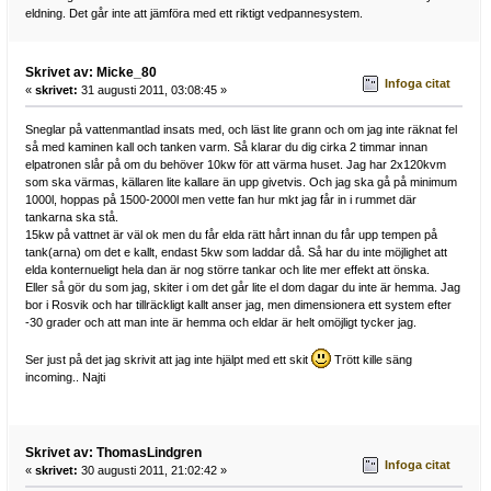
eldning. Det går inte att jämföra med ett riktigt vedpannesystem.
Skrivet av: Micke_80
Infoga citat
«
skrivet:
31 augusti 2011, 03:08:45 »
Sneglar på vattenmantlad insats med, och läst lite grann och om jag inte räknat fel
så med kaminen kall och tanken varm. Så klarar du dig cirka 2 timmar innan
elpatronen slår på om du behöver 10kw för att värma huset. Jag har 2x120kvm
som ska värmas, källaren lite kallare än upp givetvis. Och jag ska gå på minimum
1000l, hoppas på 1500-2000l men vette fan hur mkt jag får in i rummet där
tankarna ska stå.
15kw på vattnet är väl ok men du får elda rätt hårt innan du får upp tempen på
tank(arna) om det e kallt, endast 5kw som laddar då. Så har du inte möjlighet att
elda konternueligt hela dan är nog större tankar och lite mer effekt att önska.
Eller så gör du som jag, skiter i om det går lite el dom dagar du inte är hemma. Jag
bor i Rosvik och har tillräckligt kallt anser jag, men dimensionera ett system efter
-30 grader och att man inte är hemma och eldar är helt omöjligt tycker jag.
Ser just på det jag skrivit att jag inte hjälpt med ett skit
Trött kille säng
incoming.. Najti
Skrivet av: ThomasLindgren
Infoga citat
«
skrivet:
30 augusti 2011, 21:02:42 »