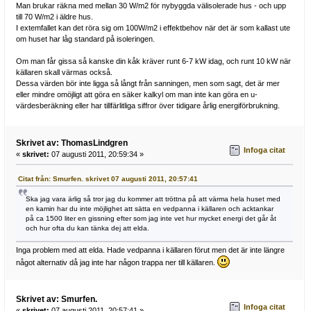
Man brukar räkna med mellan 30 W/m2 för nybyggda välisolerade hus - och upp
till 70 W/m2 i äldre hus.
I extemfallet kan det röra sig om 100W/m2 i effektbehov när det är som kallast ute
om huset har låg standard på isoleringen.
Om man får gissa så kanske din kåk kräver runt 6-7 kW idag, och runt 10 kW när
källaren skall värmas också.
Dessa värden bör inte ligga så långt från sanningen, men som sagt, det är mer
eller mindre omöjligt att göra en säker kalkyl om man inte kan göra en u-
värdesberäkning eller har tillfärlitliga siffror över tidigare årlig energiförbrukning.
Skrivet av: ThomasLindgren
Infoga citat
«
skrivet:
07 augusti 2011, 20:59:34 »
Citat från: Smurfen. skrivet 07 augusti 2011, 20:57:41
Ska jag vara ärlig så tror jag du kommer att tröttna på att värma hela huset med
en kamin har du inte möjlighet att sätta en vedpanna i källaren och acktankar
på ca 1500 liter en gissning efter som jag inte vet hur mycket energi det går åt
och hur ofta du kan tänka dej att elda.
Inga problem med att elda. Hade vedpanna i källaren förut men det är inte längre
något alternativ då jag inte har någon trappa ner till källaren.
Skrivet av: Smurfen.
Infoga citat
«
skrivet:
07 augusti 2011, 20:57:41 »