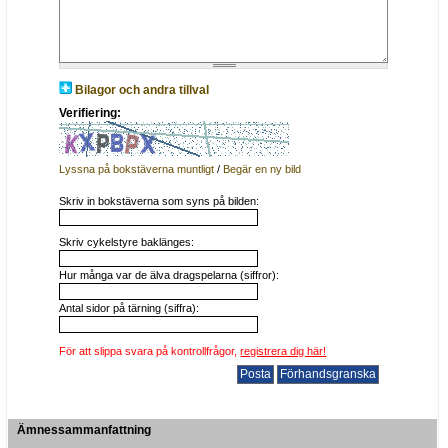
Bilagor och andra tillval
Verifiering:
Lyssna på bokstäverna muntligt
/
Begär en ny bild
Skriv in bokstäverna som syns på bilden:
Skriv cykelstyre baklänges:
Hur många var de älva dragspelarna (siffror):
Antal sidor på tärning (siffra):
För att slippa svara på kontrollfrågor,
registrera dig här!
Ämnessammanfattning