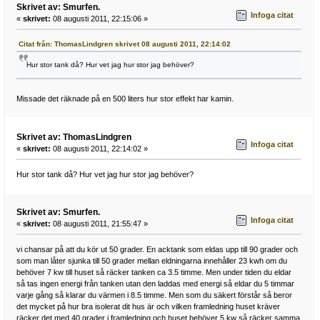
Skrivet av: Smurfen.
Infoga citat
«
skrivet:
08 augusti 2011, 22:15:06 »
Citat från: ThomasLindgren skrivet 08 augusti 2011, 22:14:02
Hur stor tank då? Hur vet jag hur stor jag behöver?
Missade det räknade på en 500 liters hur stor effekt har kamin.
Skrivet av: ThomasLindgren
Infoga citat
«
skrivet:
08 augusti 2011, 22:14:02 »
Hur stor tank då? Hur vet jag hur stor jag behöver?
Skrivet av: Smurfen.
Infoga citat
«
skrivet:
08 augusti 2011, 21:55:47 »
vi chansar på att du kör ut 50 grader. En acktank som eldas upp till 90 grader och
som man låter sjunka till 50 grader mellan eldningarna innehåller 23 kwh om du
behöver 7 kw till huset så räcker tanken ca 3.5 timme. Men under tiden du eldar
så tas ingen energi från tanken utan den laddas med energi så eldar du 5 timmar
varje gång så klarar du värmen i 8.5 timme. Men som du säkert förstår så beror
det mycket på hur bra isolerat dit hus är och vilken framledning huset kräver
räcker det med 40 grader i framledning och huset behöver 5 kw så räcker samma