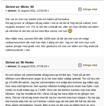
Skrivet av: Micke_80
Infoga citat
«
skrivet:
31 augusti 2011, 12:50:49 »
Där var en som var mindre trött och bättre på formulera.
Det jag tycker är viktigast då jag sätter i min är att det är hög del på vattnet, som
myginds insatser t.ex. För är det inte svinkallt ute, eller om man vill elda varvatten
på vår/höst är det inte så kul med 8kw värme i ett rum
Men håller med, oavsett 500 eller 1000l tank så blir det inte som ett redigt
vedpannesystem där man kan elda 1 gång om dan. Jag ser det som mys som
sparar pengar med gratis ved. Stor glaslucka så man ser elden och hög andel på
vattensystemet = win
Skrivet av: Mr Henke
Infoga citat
«
skrivet:
31 augusti 2011, 07:09:19 »
Ni som tänker på vattenmantlat vill jag bara ge ett litet tips. Tänk på att den
effekten som tillverkaren anger är ju när man eldar väldigt optimalt. Tex så ska min
ge 14 kWh till vattnet. Jag har värmemätare och enligt den kommer jag sällan upp
över elva med björkved. Sen sjunker effekten kraftigt precis innan man fyller i nytt.
Under en kväll snittar jag ca 7 kWh. Visst när det behövs kanske man kan elda
hårdare. Jag har installerat min i våras så jag har bara eldat en tio gånger sen
dess. Det tar väl ett tag innan man lär sig hur mycket man kan stoppa i. Nu har jag
inte kunnat elda mer än ca 5 timmar i stöten pga att min tank blir full när det inte
finns något värmebehov i huset. Men ni ska se det som en bättre form av mys