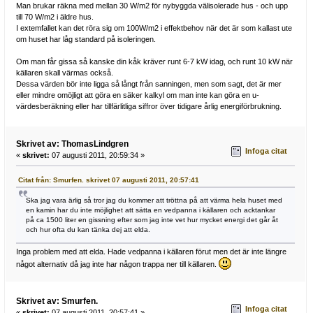
Man brukar räkna med mellan 30 W/m2 för nybyggda välisolerade hus - och upp
till 70 W/m2 i äldre hus.
I extemfallet kan det röra sig om 100W/m2 i effektbehov när det är som kallast ute
om huset har låg standard på isoleringen.
Om man får gissa så kanske din kåk kräver runt 6-7 kW idag, och runt 10 kW när
källaren skall värmas också.
Dessa värden bör inte ligga så långt från sanningen, men som sagt, det är mer
eller mindre omöjligt att göra en säker kalkyl om man inte kan göra en u-
värdesberäkning eller har tillfärlitliga siffror över tidigare årlig energiförbrukning.
Skrivet av: ThomasLindgren
Infoga citat
«
skrivet:
07 augusti 2011, 20:59:34 »
Citat från: Smurfen. skrivet 07 augusti 2011, 20:57:41
Ska jag vara ärlig så tror jag du kommer att tröttna på att värma hela huset med
en kamin har du inte möjlighet att sätta en vedpanna i källaren och acktankar
på ca 1500 liter en gissning efter som jag inte vet hur mycket energi det går åt
och hur ofta du kan tänka dej att elda.
Inga problem med att elda. Hade vedpanna i källaren förut men det är inte längre
något alternativ då jag inte har någon trappa ner till källaren.
Skrivet av: Smurfen.
Infoga citat
«
skrivet:
07 augusti 2011, 20:57:41 »