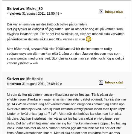
Skrivet av: Micke_80
Infoga citat
«
skrivet:
31 augusti 2011, 12:50:49 »
Där var en som var mindre trött och bättre på formulera.
Det jag tycker är viktigast då jag sätter i min är att det är hög del på vattnet, som
myginds insatser t.ex. För är det inte svinkallt ute, eller om man vill elda varvatten
på vår/höst är det inte så kul med 8kw värme i ett rum
Men håller med, oavsett 500 eller 1000l tank så blir det inte som ett redigt
vedpannesystem där man kan elda 1 gång om dan. Jag ser det som mys som
sparar pengar med gratis ved. Stor glaslucka så man ser elden och hög andel på
vattensystemet = win
Skrivet av: Mr Henke
Infoga citat
«
skrivet:
31 augusti 2011, 07:09:19 »
Ni som tänker på vattenmantlat vill jag bara ge ett litet tips. Tänk på att den
effekten som tillverkaren anger är ju när man eldar väldigt optimalt. Tex så ska min
ge 14 kWh till vattnet. Jag har värmemätare och enligt den kommer jag sällan upp
över elva med björkved. Sen sjunker effekten kraftigt precis innan man fyller i nytt.
Under en kväll snittar jag ca 7 kWh. Visst när det behövs kanske man kan elda
hårdare. Jag har installerat min i våras så jag har bara eldat en tio gånger sen
dess. Det tar väl ett tag innan man lär sig hur mycket man kan stoppa i. Nu har jag
inte kunnat elda mer än ca 5 timmar i stöten pga att min tank blir full när det inte
finns något värmebehov i huset. Men ni ska se det som en bättre form av mys