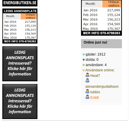
Online just nu!
gäster: 1912
dolda: 0
användare: 4
Användare online
:
Heat?
alexandergustafsson
lubbis
ErikB