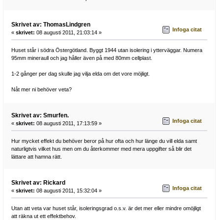
Skrivet av: ThomasLindgren
Infoga citat
«
skrivet:
08 augusti 2011, 21:03:14 »
Huset står i södra Östergötland. Byggt 1944 utan isolering i ytterväggar. Numera
95mm mineraull och jag håller även på med 80mm cellplast.
1-2 gånger per dag skulle jag vilja elda om det vore möjligt.
Nåt mer ni behöver veta?
Skrivet av: Smurfen.
Infoga citat
«
skrivet:
08 augusti 2011, 17:13:59 »
Hur mycket effekt du behöver beror på hur ofta och hur länge du vill elda samt
naturligtvis vilket hus men om du återkommer med mera uppgifter så blir det
lättare att hamna rätt.
Skrivet av: Rickard
Infoga citat
«
skrivet:
08 augusti 2011, 15:32:04 »
Utan att veta var huset står, isoleringsgrad o.s.v. är det mer eller mindre omöjligt
att räkna ut ett effektbehov.