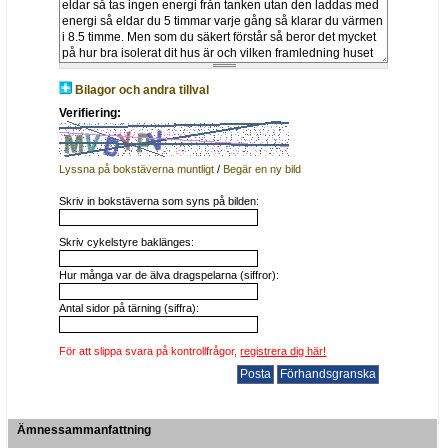
Bilagor och andra tillval
Verifiering:
Lyssna på bokstäverna muntligt
/
Begär en ny bild
Skriv in bokstäverna som syns på bilden:
Skriv cykelstyre baklänges:
Hur många var de älva dragspelarna (siffror):
Antal sidor på tärning (siffra):
För att slippa svara på kontrollfrågor,
registrera dig här!
Ämnessammanfattning