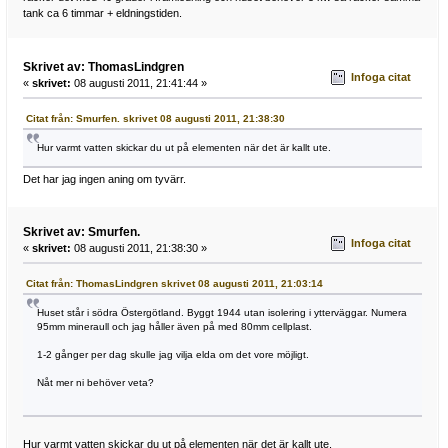
tank ca 6 timmar + eldningstiden.
Skrivet av: ThomasLindgren
Infoga citat
«
skrivet:
08 augusti 2011, 21:41:44 »
Citat från: Smurfen. skrivet 08 augusti 2011, 21:38:30
Hur varmt vatten skickar du ut på elementen när det är kallt ute.
Det har jag ingen aning om tyvärr.
Skrivet av: Smurfen.
Infoga citat
«
skrivet:
08 augusti 2011, 21:38:30 »
Citat från: ThomasLindgren skrivet 08 augusti 2011, 21:03:14
Huset står i södra Östergötland. Byggt 1944 utan isolering i ytterväggar. Numera
95mm mineraull och jag håller även på med 80mm cellplast.
1-2 gånger per dag skulle jag vilja elda om det vore möjligt.
Nåt mer ni behöver veta?
Hur varmt vatten skickar du ut på elementen när det är kallt ute.