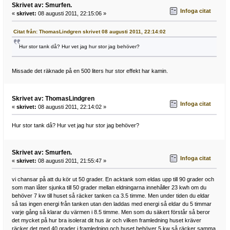
Skrivet av: Smurfen.
Infoga citat
«
skrivet:
08 augusti 2011, 22:15:06 »
Citat från: ThomasLindgren skrivet 08 augusti 2011, 22:14:02
Hur stor tank då? Hur vet jag hur stor jag behöver?
Missade det räknade på en 500 liters hur stor effekt har kamin.
Skrivet av: ThomasLindgren
Infoga citat
«
skrivet:
08 augusti 2011, 22:14:02 »
Hur stor tank då? Hur vet jag hur stor jag behöver?
Skrivet av: Smurfen.
Infoga citat
«
skrivet:
08 augusti 2011, 21:55:47 »
vi chansar på att du kör ut 50 grader. En acktank som eldas upp till 90 grader och
som man låter sjunka till 50 grader mellan eldningarna innehåller 23 kwh om du
behöver 7 kw till huset så räcker tanken ca 3.5 timme. Men under tiden du eldar
så tas ingen energi från tanken utan den laddas med energi så eldar du 5 timmar
varje gång så klarar du värmen i 8.5 timme. Men som du säkert förstår så beror
det mycket på hur bra isolerat dit hus är och vilken framledning huset kräver
räcker det med 40 grader i framledning och huset behöver 5 kw så räcker samma