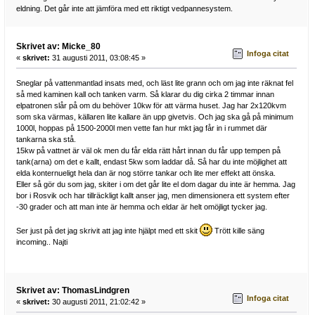
eldning. Det går inte att jämföra med ett riktigt vedpannesystem.
Skrivet av: Micke_80
Infoga citat
«
skrivet:
31 augusti 2011, 03:08:45 »
Sneglar på vattenmantlad insats med, och läst lite grann och om jag inte räknat fel
så med kaminen kall och tanken varm. Så klarar du dig cirka 2 timmar innan
elpatronen slår på om du behöver 10kw för att värma huset. Jag har 2x120kvm
som ska värmas, källaren lite kallare än upp givetvis. Och jag ska gå på minimum
1000l, hoppas på 1500-2000l men vette fan hur mkt jag får in i rummet där
tankarna ska stå.
15kw på vattnet är väl ok men du får elda rätt hårt innan du får upp tempen på
tank(arna) om det e kallt, endast 5kw som laddar då. Så har du inte möjlighet att
elda konternueligt hela dan är nog större tankar och lite mer effekt att önska.
Eller så gör du som jag, skiter i om det går lite el dom dagar du inte är hemma. Jag
bor i Rosvik och har tillräckligt kallt anser jag, men dimensionera ett system efter
-30 grader och att man inte är hemma och eldar är helt omöjligt tycker jag.
Ser just på det jag skrivit att jag inte hjälpt med ett skit
Trött kille säng
incoming.. Najti
Skrivet av: ThomasLindgren
Infoga citat
«
skrivet:
30 augusti 2011, 21:02:42 »