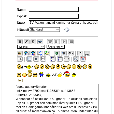
Namn:
E-post:
Ämne:
Inläggsikon:
[fler]