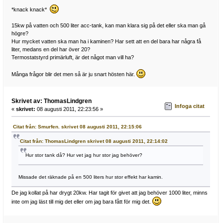
*knack knack*
15kw på vatten och 500 liter acc-tank, kan man klara sig på det eller ska man gå
högre?
Hur mycket vatten ska man ha i kaminen? Har sett att en del bara har några få
liter, medans en del har över 20?
Termostatstyrd primärluft, är det något man vill ha?
Många frågor blir det men så är ju snart hösten här.
Skrivet av: ThomasLindgren
Infoga citat
«
skrivet:
08 augusti 2011, 22:23:56 »
Citat från: Smurfen. skrivet 08 augusti 2011, 22:15:06
Citat från: ThomasLindgren skrivet 08 augusti 2011, 22:14:02
Hur stor tank då? Hur vet jag hur stor jag behöver?
Missade det räknade på en 500 liters hur stor effekt har kamin.
De jag kollat på har drygt 20kw. Har tagit för givet att jag behöver 1000 liter, minns
inte om jag läst till mig det eller om jag bara fått för mig det.