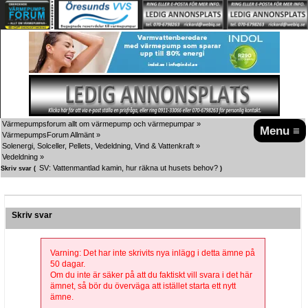
Värmepumpsforum allt om värmepump och värmepumpar
»
Menu ≡
VärmepumpsForum Allmänt
»
Solenergi, Solceller, Pellets, Vedeldning, Vind & Vattenkraft
»
Vedeldning
»
SV: Vattenmantlad kamin, hur räkna ut husets behov?
Skriv svar (
)
Skriv svar
Varning: Det har inte skrivits nya inlägg i detta ämne på
50 dagar.
Om du inte är säker på att du faktiskt vill svara i det här
ämnet, så bör du överväga att istället starta ett nytt
ämne.