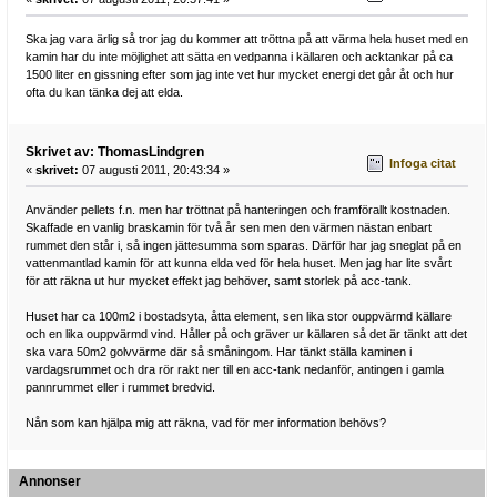
Ska jag vara ärlig så tror jag du kommer att tröttna på att värma hela huset med en
kamin har du inte möjlighet att sätta en vedpanna i källaren och acktankar på ca
1500 liter en gissning efter som jag inte vet hur mycket energi det går åt och hur
ofta du kan tänka dej att elda.
Skrivet av: ThomasLindgren
Infoga citat
«
skrivet:
07 augusti 2011, 20:43:34 »
Använder pellets f.n. men har tröttnat på hanteringen och framförallt kostnaden.
Skaffade en vanlig braskamin för två år sen men den värmen nästan enbart
rummet den står i, så ingen jättesumma som sparas. Därför har jag sneglat på en
vattenmantlad kamin för att kunna elda ved för hela huset. Men jag har lite svårt
för att räkna ut hur mycket effekt jag behöver, samt storlek på acc-tank.
Huset har ca 100m2 i bostadsyta, åtta element, sen lika stor ouppvärmd källare
och en lika ouppvärmd vind. Håller på och gräver ur källaren så det är tänkt att det
ska vara 50m2 golvvärme där så småningom. Har tänkt ställa kaminen i
vardagsrummet och dra rör rakt ner till en acc-tank nedanför, antingen i gamla
pannrummet eller i rummet bredvid.
Nån som kan hjälpa mig att räkna, vad för mer information behövs?
Annonser