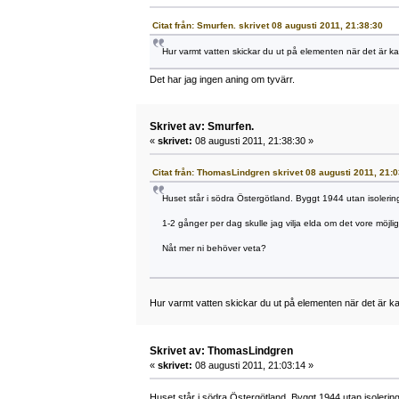
Citat från: Smurfen. skrivet 08 augusti 2011, 21:38:30
Hur varmt vatten skickar du ut på elementen när det är kal
Det har jag ingen aning om tyvärr.
Skrivet av: Smurfen.
«
skrivet:
08 augusti 2011, 21:38:30 »
Citat från: ThomasLindgren skrivet 08 augusti 2011, 21:
Huset står i södra Östergötland. Byggt 1944 utan isoleri
1-2 gånger per dag skulle jag vilja elda om det vore möjlig
Nåt mer ni behöver veta?
Hur varmt vatten skickar du ut på elementen när det är kal
Skrivet av: ThomasLindgren
«
skrivet:
08 augusti 2011, 21:03:14 »
Huset står i södra Östergötland. Byggt 1944 utan isoleri