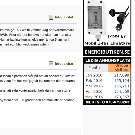
Infoga citat
å ska min ge 14 kWh till vattnet. Jag har värmemätare
a 7 kWh. Visst när det behövs kanske man kan elda
 Nu har jag inte kunnat elda mer än ca 5 timmar i
öra med ett riktigt vedpannesystem.
Infoga citat
mar innan elpatronen slår på om du behöver 10kw för
 vette fan hur mkt jag får in i rummet där tankarna
ghet att elda konternueligt hela dan är nog större
ett system efter -30 grader och att man inte är hemma