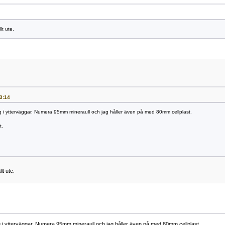
lt ute.
03:14
ng i ytterväggar. Numera 95mm mineraull och jag håller även på med 80mm cellplast.
t.
lt ute.
ng i ytterväggar. Numera 95mm mineraull och jag håller även på med 80mm cellplast.