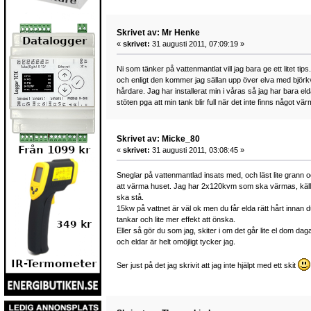
Skrivet av: Mr Henke
«
skrivet:
31 augusti 2011, 07:09:19 »
Ni som tänker på vattenmantlat vill jag bara ge ett litet t
och enligt den kommer jag sällan upp över elva med björkve
hårdare. Jag har installerat min i våras så jag har bara el
stöten pga att min tank blir full när det inte finns något 
Skrivet av: Micke_80
«
skrivet:
31 augusti 2011, 03:08:45 »
Sneglar på vattenmantlad insats med, och läst lite grann 
att värma huset. Jag har 2x120kvm som ska värmas, källar
ska stå.
15kw på vattnet är väl ok men du får elda rätt hårt innan 
tankar och lite mer effekt att önska.
Eller så gör du som jag, skiter i om det går lite el dom da
och eldar är helt omöjligt tycker jag.
Ser just på det jag skrivit att jag inte hjälpt med ett skit