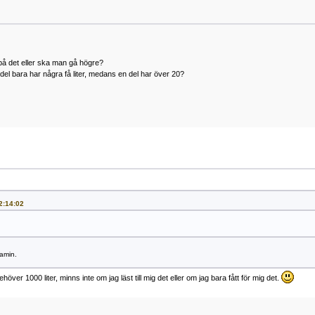
på det eller ska man gå högre?
el bara har några få liter, medans en del har över 20?
2:14:02
kamin.
ehöver 1000 liter, minns inte om jag läst till mig det eller om jag bara fått för mig det.