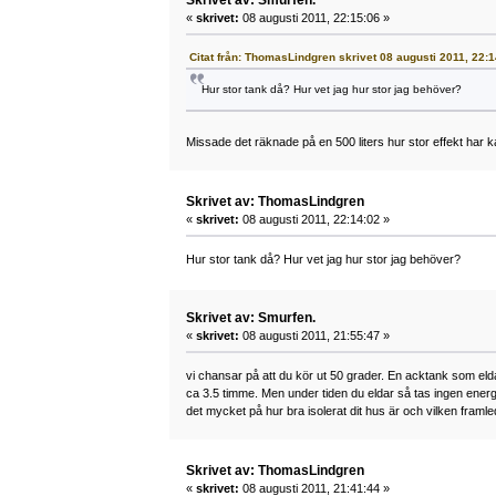
Skrivet av: Smurfen.
«
skrivet:
08 augusti 2011, 22:15:06 »
Citat från: ThomasLindgren skrivet 08 augusti 2011, 22:
Hur stor tank då? Hur vet jag hur stor jag behöver?
Missade det räknade på en 500 liters hur stor effekt har k
Skrivet av: ThomasLindgren
«
skrivet:
08 augusti 2011, 22:14:02 »
Hur stor tank då? Hur vet jag hur stor jag behöver?
Skrivet av: Smurfen.
«
skrivet:
08 augusti 2011, 21:55:47 »
vi chansar på att du kör ut 50 grader. En acktank som elda
ca 3.5 timme. Men under tiden du eldar så tas ingen ener
det mycket på hur bra isolerat dit hus är och vilken fra
Skrivet av: ThomasLindgren
«
skrivet:
08 augusti 2011, 21:41:44 »