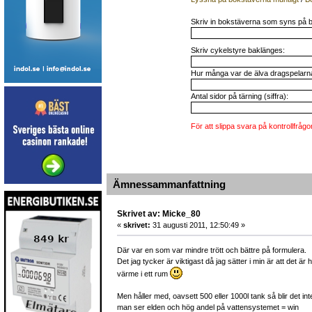
Skriv in bokstäverna som syns på b
Skriv cykelstyre baklänges:
Hur många var de älva dragspelarna 
Antal sidor på tärning (siffra):
För att slippa svara på kontrollfrågo
Ämnessammanfattning
Skrivet av: Micke_80
«
skrivet:
31 augusti 2011, 12:50:49 »
Där var en som var mindre trött och bättre på formulera.
Det jag tycker är viktigast då jag sätter i min är att det ä
värme i ett rum
Men håller med, oavsett 500 eller 1000l tank så blir det
man ser elden och hög andel på vattensystemet = win