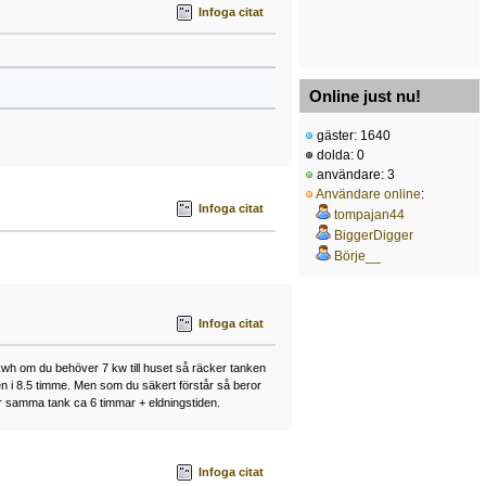
Infoga citat
Online just nu!
gäster: 1640
dolda: 0
användare: 3
Användare online
:
Infoga citat
tompajan44
BiggerDigger
Börje__
Infoga citat
 kwh om du behöver 7 kw till huset så räcker tanken
n i 8.5 timme. Men som du säkert förstår så beror
er samma tank ca 6 timmar + eldningstiden.
Infoga citat