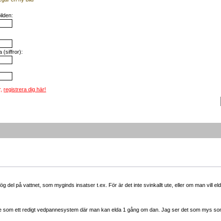
ilden:
(siffror):
r,
registrera dig här!
r hög del på vattnet, som myginds insatser t.ex. För är det inte svinkallt ute, eller om man vill 
 inte som ett redigt vedpannesystem där man kan elda 1 gång om dan. Jag ser det som mys so