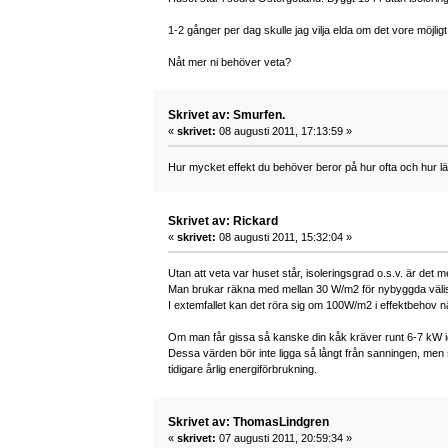
1-2 gånger per dag skulle jag vilja elda om det vore möjligt
Nåt mer ni behöver veta?
Skrivet av: Smurfen.
«
skrivet:
08 augusti 2011, 17:13:59 »
Hur mycket effekt du behöver beror på hur ofta och hur län
Skrivet av: Rickard
«
skrivet:
08 augusti 2011, 15:32:04 »
Utan att veta var huset står, isoleringsgrad o.s.v. är det me
Man brukar räkna med mellan 30 W/m2 för nybyggda välisol
I extemfallet kan det röra sig om 100W/m2 i effektbehov nä
Om man får gissa så kanske din kåk kräver runt 6-7 kW i
Dessa värden bör inte ligga så långt från sanningen, men so
tidigare årlig energiförbrukning.
Skrivet av: ThomasLindgren
«
skrivet:
07 augusti 2011, 20:59:34 »