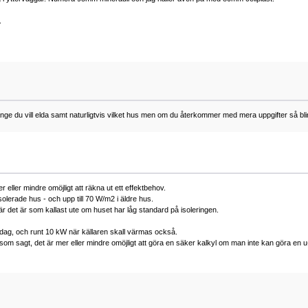
.
ge du vill elda samt naturligtvis vilket hus men om du återkommer med mera uppgifter så blir 
r eller mindre omöjligt att räkna ut ett effektbehov.
erade hus - och upp till 70 W/m2 i äldre hus.
r det är som kallast ute om huset har låg standard på isoleringen.
dag, och runt 10 kW när källaren skall värmas också.
m sagt, det är mer eller mindre omöjligt att göra en säker kalkyl om man inte kan göra en u-vär