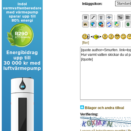
Inläggsikon:
[fler]
Bilagor och andra tillval
Verifiering:
Lyssna på bokstäverna muntligt
/
B