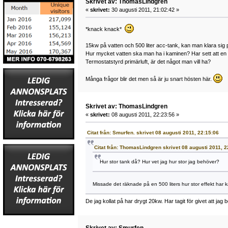
Skrivet av: ThomasLindgren
«
skrivet:
30 augusti 2011, 21:02:42 »
*knack knack*
15kw på vatten och 500 liter acc-tank, kan man klara sig 
Hur mycket vatten ska man ha i kaminen? Har sett att en d
Termostatstyrd primärluft, är det något man vill ha?
Många frågor blir det men så är ju snart hösten här.
Skrivet av: ThomasLindgren
«
skrivet:
08 augusti 2011, 22:23:56 »
Citat från: Smurfen. skrivet 08 augusti 2011, 22:15:06
Citat från: ThomasLindgren skrivet 08 augusti 2011, 2
Hur stor tank då? Hur vet jag hur stor jag behöver?
Missade det räknade på en 500 liters hur stor effekt har 
De jag kollat på har drygt 20kw. Har tagit för givet att jag b