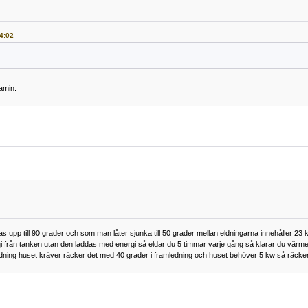
14:02
amin.
s upp till 90 grader och som man låter sjunka till 50 grader mellan eldningarna innehåller 23
gi från tanken utan den laddas med energi så eldar du 5 timmar varje gång så klarar du värme
mledning huset kräver räcker det med 40 grader i framledning och huset behöver 5 kw så räck