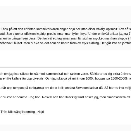
ips. Tänk på att den effekten som tillverkaren anger är ju när man eldar väldigt optimalt. Tex s
d. Sen sjunker effekten kraftigt precis innan man fyller i nytt. Under en kväll snittar jag c
dat en tio gånger sen dess. Det tar väl ett tag innan man lär sig hur mycket man kan stoppa i.
värmebehov i huset. Men ni ska se det som en bättre form av mys eldning. Det går inte att jämf
och om jag inte räknat fel så med kaminen kall och tanken varm. Så klarar du dig cirka 2 tim
en lite kallare än upp givetvis. Och jag ska gå på minimum 1000l, hoppas på 1500-2000l men
du får upp tempen på tank(arna) om det e kallt, endast 5kw som laddar då. Så har du inte möjli
gar du inte är hemma. Jag bor i Rosvik och har tillräckligt kallt anser jag, men dimensionera 
Trött kille säng incoming.. Najti