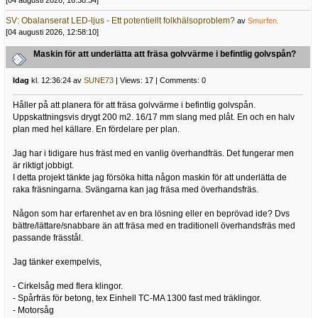
[04 augusti 2026, 16:38:34]
SV: Obalanserat LED-ljus - Ett potentiellt folkhälsoproblem?
av
Smurfen.
[04 augusti 2026, 12:58:10]
Maskin för att underlätta att fräsa golvvärme i befintlig golvspån?
Idag
kl. 12:36:24 av
SUNE73
| Views: 17 | Comments: 0
Håller på att planera för att fräsa golvvärme i befintlig golvspån.
Uppskattningsvis drygt 200 m2. 16/17 mm slang med plåt. En och en halv
plan med hel källare. En fördelare per plan.
Jag har i tidigare hus fräst med en vanlig överhandfräs. Det fungerar men
är riktigt jobbigt.
I detta projekt tänkte jag försöka hitta någon maskin för att underlätta de
raka fräsningarna. Svängarna kan jag fräsa med överhandsfräs.
Någon som har erfarenhet av en bra lösning eller en beprövad ide? Dvs
bättre/lättare/snabbare än att fräsa med en traditionell överhandsfräs med
passande frässtål.
Jag tänker exempelvis,
- Cirkelsåg med flera klingor.
- Spårfräs för betong, tex Einhell TC-MA 1300 fast med träklingor.
- Motorsåg