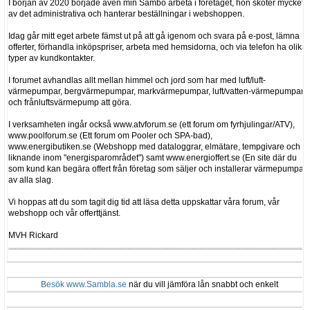
I början av 2020 började även min Sambo arbeta i företaget, hon sköter mycket
av det administrativa och hanterar beställningar i webshoppen.
Idag går mitt eget arbete fämst ut på att gå igenom och svara på e-post, lämna
offerter, förhandla inköpspriser, arbeta med hemsidorna, och via telefon ha olika
typer av kundkontakter.
I forumet avhandlas allt mellan himmel och jord som har med luft/luft-
värmepumpar, bergvärmepumpar, markvärmepumpar, luft/vatten-värmepumpar
och frånluftsvärmepump att göra.
I verksamheten ingår också www.atvforum.se (ett forum om fyrhjulingar/ATV),
www.poolforum.se (Ett forum om Pooler och SPA-bad),
www.energibutiken.se (Webshopp med dataloggrar, elmätare, tempgivare och
liknande inom "energisparområdet") samt www.energioffert.se (En site där du
som kund kan begära offert från företag som säljer och installerar värmepumpar
av alla slag.
Vi hoppas att du som tagit dig tid att läsa detta uppskattar våra forum, vår
webshopp och vår offerttjänst.
MVH Rickard
Besök www.Sambla.se
när du vill jämföra lån snabbt och enkelt