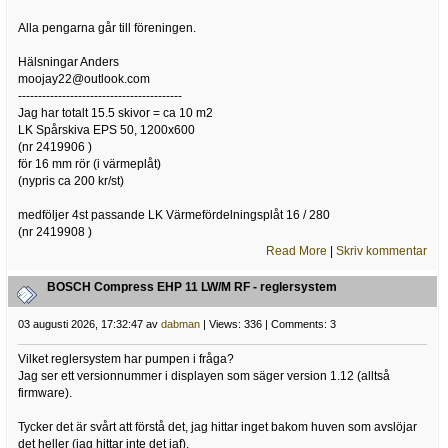
Alla pengarna går till föreningen.
Hälsningar Anders
moojay22@outlook.com
-----------------------------------------
Jag har totalt 15.5 skivor = ca 10 m2
LK Spårskiva EPS 50, 1200x600
(nr 2419906 )
för 16 mm rör (i värmeplåt)
(nypris ca 200 kr/st)
medföljer 4st passande LK Värmefördelningsplåt 16 / 280
(nr 2419908 )
Read More
|
Skriv kommentar
BOSCH Compress EHP 11 LW/M RF - reglersystem
03 augusti 2026, 17:32:47 av
dabman
| Views: 336 | Comments: 3
Vilket reglersystem har pumpen i fråga?
Jag ser ett versionnummer i displayen som säger version 1.12 (alltså
firmware).
Tycker det är svårt att förstå det, jag hittar inget bakom huven som avslöjar
det heller (jag hittar inte det iaf).