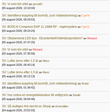
SV: Vi som kör elbil
av
perra83
[05 augusti 2026, 13:10:04]
SV: Identifiera koppling till borrhål, (och riskbedömning)
av
Carl N
[05 augusti 2026, 09:29:53]
SV: BOSCH Compress EHP 11 LW/M RF - reglersystem
av
Carl N
[05 augusti 2026, 09:24:24]
SV: Obalanserat LED-ljus - Ett potentiellt folkhälsoproblem?
av
Rickard
[05 augusti 2026, 07:47:20]
SV: Vi som kör elbil
av
Rickard
[05 augusti 2026, 07:35:59]
SV: Luftar ännu efter 1,5 år
av
Maxz
[05 augusti 2026, 06:40:14]
SV: Luftar ännu efter 1,5 år
av
Maxz
[05 augusti 2026, 06:13:13]
SV: Identifiera koppling till borrhål, (och riskbedömning)
av
RoAd
[05 augusti 2026, 01:38:42]
SV: Hur ordna en energideklaration till vettigt pris
av
Ewald
[05 augusti 2026, 00:04:46]
SV: Så slutligen fick det bli en Sharp
av
Krokodilen
[04 augusti 2026, 23:52:03]