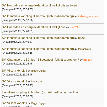
SV: Hur ordna en energideklaration till vettigt pris
av
Ewald
[04 augusti 2026, 23:33:33]
SV: Identifiera koppling till borrhål, (och riskbedömning)
av
torbjorn_forsman
[04 augusti 2026, 22:57:06]
SV: Hur ordna en energideklaration till vettigt pris
av
tipo874
[04 augusti 2026, 22:48:21]
SV: Identifiera koppling till borrhål, (och riskbedömning)
av
RoAd
[04 augusti 2026, 22:40:37]
SV: Identifiera koppling till borrhål, (och riskbedömning)
av
tomasbjork
[04 augusti 2026, 22:32:18]
SV: Obalanserat LED-ljus - Ett potentiellt folkhälsoproblem?
av
tipo874
[04 augusti 2026, 22:26:46]
SV: Vi som kör elbil
av
BiggerDigger
[04 augusti 2026, 21:25:46]
SV: Vi som kör elbil
av
Hansson
[04 augusti 2026, 20:55:23]
Identifiera koppling till borrhål, (och riskbedömning)
av
RoAd
[04 augusti 2026, 20:02:09]
SV: Vi som kör elbil
av
BiggerDigger