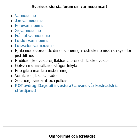
Sveriges största forum om värmepumpar!
Värmepump
Jordvärmepump
Bergvärmepump
Sjövärmepump
Frånluftsvärmepump
Luft/luft värmepump
Luft/vatten värmepump
Hjälp med oberoende dimensioneringar och ekonomiska kalkyler för
just ditt hus
Raditorer, konvektorer, fläktradiatorer och fläktkonvektor
Golvvärme, installationsfrågor, frikyla
Energibrunnar, brunnsborrning
Ventilation, fukt och radon
Solenergi, vindkraft och pellets
ROT-avdrag! Dags att investera? använd vår kostnadsfria
offerttjänst!
Om forumet och företaget