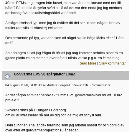
40mm PEMslang dragen från huset, men vad är den skarvad med ner till
hålet? Bättre bild är tyvärr svårt att få då det var den enda jag tog medans
det handgrävda lokaliseringshålet var öppet.
AI säger svetsad typ, men jag är osäker då det ser ut som någon form av
mutter (det vita till vänster) existerar.
Och beroende på typ, vad är risken att något skulle börja läcka efter 11 års
drift?
Anledningen till att jag frågar är för att jag nog kommer behöva placera en
gjuten platta ca en meter in över hålet i nästa vecka p.g.a. en felmätning.
Read More
|
Skriv kommentar
Golvvärme EPS 50 spårplattor 10m2
04 augusti 2026, 04:01:42 av Anders Bergvall | Views: 116 | Comments: 0
Är det någon som har behov av 50mm EPS golvvärmeskivor för ett 10 m2
projekt ?
Skivorna finns på Hisingen i Göteborg.
om du är intresserad så hör av dig och ge mig ett schyst bud.
Dom tillhör en Thailändsk förening som jag arbetar ideellt för och dom blev
över efter ett golvvärmeprojekt för 10 år sedan.