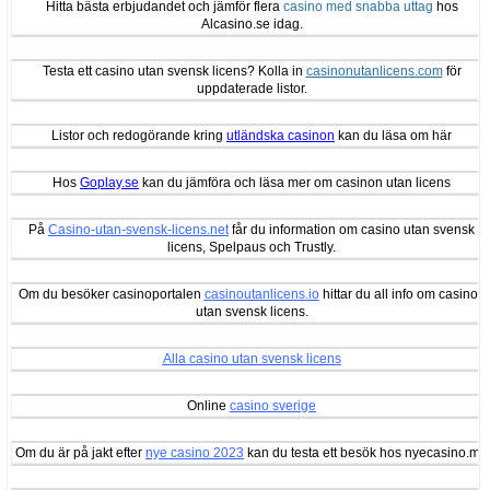
Hitta bästa erbjudandet och jämför flera
casino med snabba uttag
hos
Alcasino.se idag.
Testa ett casino utan svensk licens? Kolla in
casinonutanlicens.com
för
uppdaterade listor.
Listor och redogörande kring
utländska casinon
kan du läsa om här
Hos
Goplay.se
kan du jämföra och läsa mer om casinon utan licens
På
Casino-utan-svensk-licens.net
får du information om casino utan svensk
licens, Spelpaus och Trustly.
Om du besöker casinoportalen
casinoutanlicens.io
hittar du all info om casinon
utan svensk licens.
Alla casino utan svensk licens
Online
casino sverige
Om du är på jakt efter
nye casino 2023
kan du testa ett besök hos nyecasino.me