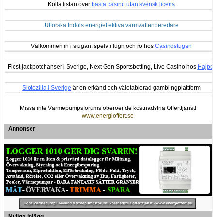
Kolla listan över
bästa casino utan svensk licens
Utforska Indols energieffektiva varmvattenberedare
Välkommen in i stugan, spela i lugn och ro hos
Casinostugan
Flest jackpotchanser i Sverige, Next Gen Sportsbetting, Live Casino hos
Hajper
Slotozilla i Sverige
är en erkänd och väletablerad gamblingplattform
Missa inte Värmepumpsforums oberoende kostnadsfria Offerttjänst!
www.energioffert.se
Annonser
Nyliga inlägg