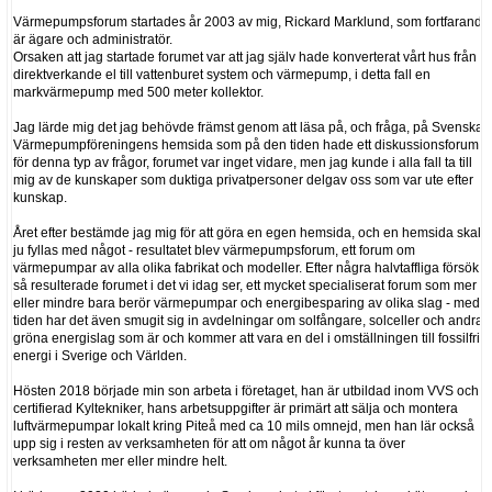
Värmepumpsforum startades år 2003 av mig, Rickard Marklund, som fortfarande
är ägare och administratör.
Orsaken att jag startade forumet var att jag själv hade konverterat vårt hus från
direktverkande el till vattenburet system och värmepump, i detta fall en
markvärmepump med 500 meter kollektor.
Jag lärde mig det jag behövde främst genom att läsa på, och fråga, på Svenska
Värmepumpföreningens hemsida som på den tiden hade ett diskussionsforum
för denna typ av frågor, forumet var inget vidare, men jag kunde i alla fall ta till
mig av de kunskaper som duktiga privatpersoner delgav oss som var ute efter
kunskap.
Året efter bestämde jag mig för att göra en egen hemsida, och en hemsida skall
ju fyllas med något - resultatet blev värmepumpsforum, ett forum om
värmepumpar av alla olika fabrikat och modeller. Efter några halvtaffliga försök
så resulterade forumet i det vi idag ser, ett mycket specialiserat forum som mer
eller mindre bara berör värmepumpar och energibesparing av olika slag - med
tiden har det även smugit sig in avdelningar om solfångare, solceller och andra
gröna energislag som är och kommer att vara en del i omställningen till fossilfri
energi i Sverige och Världen.
Hösten 2018 började min son arbeta i företaget, han är utbildad inom VVS och
certifierad Kyltekniker, hans arbetsuppgifter är primärt att sälja och montera
luftvärmepumpar lokalt kring Piteå med ca 10 mils omnejd, men han lär också
upp sig i resten av verksamheten för att om något år kunna ta över
verksamheten mer eller mindre helt.