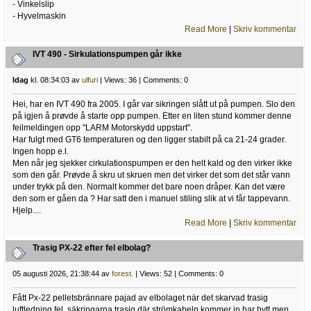
- Vinkelslip
- Hyvelmaskin
Read More
|
Skriv kommentar
IVT 490 - Sirkulationspumpen går ikke
Idag
kl. 08:34:03 av
ulfuri
| Views: 36 | Comments: 0
Hei, har en IVT 490 fra 2005. I går var sikringen slått ut på pumpen. Slo den
på igjen å prøvde å starte opp pumpen. Etter en liten stund kommer denne
feilmeldingen opp "LARM Motorskydd uppstart".
Har fulgt med GT6 temperaturen og den ligger stabilt på ca 21-24 grader.
Ingen hopp e.l.
Men når jeg sjekker cirkulationspumpen er den helt kald og den virker ikke
som den går. Prøvde å skru ut skruen men det virker det som det står vann
under trykk på den. Normalt kommer det bare noen dråper. Kan det være
den som er gåen da ? Har satt den i manuel stiling slik at vi får tappevann.
Hjelp....
Read More
|
Skriv kommentar
Trasig PX-22 efter fel elbolag?
05 augusti 2026, 21:38:44 av
forest.
| Views: 52 | Comments: 0
Fått Px-22 pelletsbrännare pajad av elbolaget när det skarvad trasig
luftledning fel, säkringarna trasig där strömkabeln kommer in har bytt men