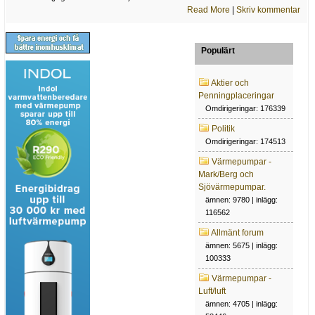
Read More
|
Skriv kommentar
Populärt
Aktier och
Penningplaceringar
Omdirigeringar: 176339
Politik
Omdirigeringar: 174513
Värmepumpar -
Mark/Berg och
Sjövärmepumpar.
ämnen: 9780 | inlägg:
116562
Allmänt forum
ämnen: 5675 | inlägg:
100333
Värmepumpar -
Luft/luft
ämnen: 4705 | inlägg: