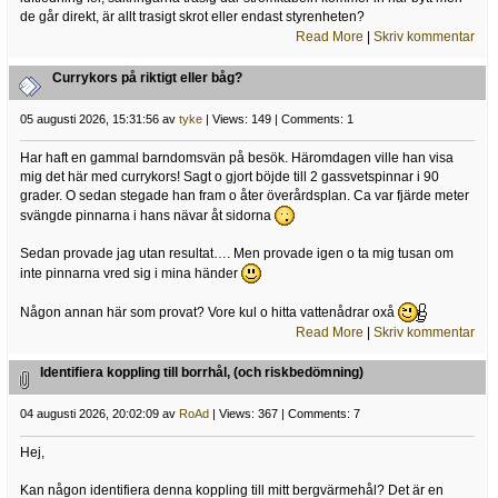
de går direkt, är allt trasigt skrot eller endast styrenheten?
Read More
|
Skriv kommentar
Currykors på riktigt eller båg?
05 augusti 2026, 15:31:56 av
tyke
| Views: 149 | Comments: 1
Har haft en gammal barndomsvän på besök. Häromdagen ville han visa
mig det här med currykors! Sagt o gjort böjde till 2 gassvetspinnar i 90
grader. O sedan stegade han fram o åter överårdsplan. Ca var fjärde meter
svängde pinnarna i hans nävar åt sidorna
Sedan provade jag utan resultat…. Men provade igen o ta mig tusan om
inte pinnarna vred sig i mina händer
Någon annan här som provat? Vore kul o hitta vattenådrar oxå
Read More
|
Skriv kommentar
Identifiera koppling till borrhål, (och riskbedömning)
04 augusti 2026, 20:02:09 av
RoAd
| Views: 367 | Comments: 7
Hej,
Kan någon identifiera denna koppling till mitt bergvärmehål? Det är en