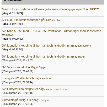
Maskin för att underlätta att fräsa golvvärme i befintlig golvspån?
av
SUNE73
[
Idag
kl. 12:36:24]
IVT 490 - Sirkulationspumpen går ikke
av
ulfuri
[
Idag
kl. 08:34:03]
SV: Nibe S1155 med ERS S40-350 ventilation - Utmaningar med sensorerna
av
marwe
[
Idag
kl. 07:20:42]
SV: Identifiera koppling till borrhål, (och riskbedömning)
av
tomasbjork
[
Idag
kl. 06:11:50]
SV: Identifiera koppling till borrhål, (och riskbedömning)
av
RoAd
[05 augusti 2026, 23:42:03]
SV: Vi som kör elbil
av
BiggerDigger
[05 augusti 2026, 21:46:02]
Trasig PX-22 efter fel elbolag?
av
forest.
[05 augusti 2026, 21:38:44]
SV: Currykors på riktigt eller båg?
av
svenske kocken
[05 augusti 2026, 16:01:18]
Currykors på riktigt eller båg?
av
tyke
[05 augusti 2026, 15:31:56]