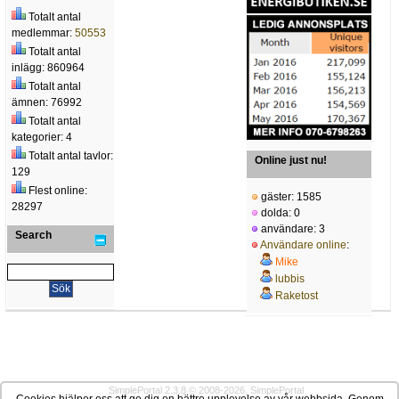
Totalt antal
medlemmar:
50553
Totalt antal
inlägg: 860964
Totalt antal
ämnen: 76992
Totalt antal
kategorier: 4
Totalt antal tavlor:
Online just nu!
129
Flest online:
gäster: 1585
28297
dolda: 0
användare: 3
Search
Användare online
:
Mike
lubbis
Raketost
SimplePortal 2.3.8 © 2008-2026, SimplePortal