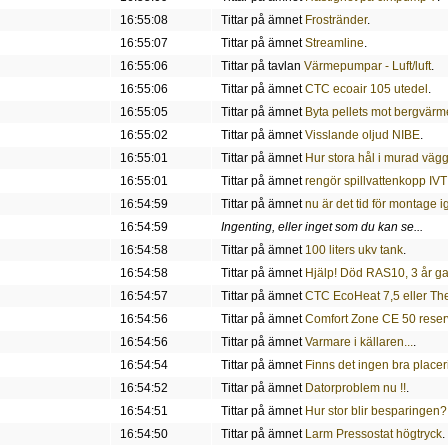
16:55:08
Tittar på ämnet
Frostränder
.
16:55:07
Tittar på ämnet
Streamline
.
16:55:06
Tittar på tavlan
Värmepumpar - Luft/luft
.
16:55:06
Tittar på ämnet
CTC ecoair 105 utedel
.
16:55:05
Tittar på ämnet
Byta pellets mot bergvärm
16:55:02
Tittar på ämnet
Visslande oljud NIBE
.
16:55:01
Tittar på ämnet
Hur stora hål i murad vägg
16:55:01
Tittar på ämnet
rengör spillvattenkopp IV
16:54:59
Tittar på ämnet
nu är det tid för montage i
16:54:59
Ingenting, eller inget som du kan se...
16:54:58
Tittar på ämnet
100 liters ukv tank
.
16:54:58
Tittar på ämnet
Hjälp! Död RAS10, 3 år g
16:54:57
Tittar på ämnet
CTC EcoHeat 7,5 eller Th
16:54:56
Tittar på ämnet
Comfort Zone CE 50 reser
16:54:56
Tittar på ämnet
Varmare i källaren...
.
16:54:54
Tittar på ämnet
Finns det ingen bra place
16:54:52
Tittar på ämnet
Datorproblem nu !!
.
16:54:51
Tittar på ämnet
Hur stor blir besparingen?
16:54:50
Tittar på ämnet
Larm Pressostat högtryck
.