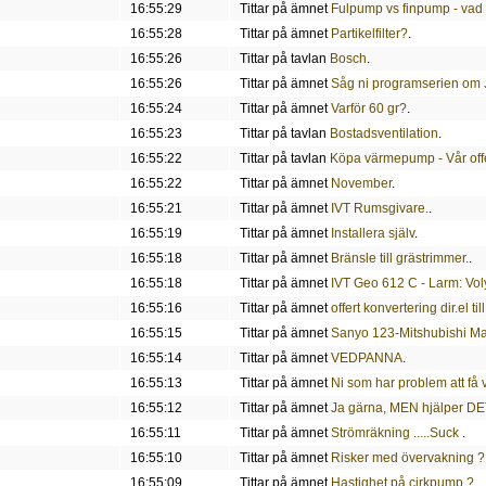
16:55:29
Tittar på ämnet
Fulpump vs finpump - vad 
16:55:28
Tittar på ämnet
Partikelfilter?
.
16:55:26
Tittar på tavlan
Bosch
.
16:55:26
Tittar på ämnet
Såg ni programserien om 
16:55:24
Tittar på ämnet
Varför 60 gr?
.
16:55:23
Tittar på tavlan
Bostadsventilation
.
16:55:22
Tittar på tavlan
Köpa värmepump - Vår offer
16:55:22
Tittar på ämnet
November
.
16:55:21
Tittar på ämnet
IVT Rumsgivare.
.
16:55:19
Tittar på ämnet
Installera själv
.
16:55:18
Tittar på ämnet
Bränsle till grästrimmer.
.
16:55:18
Tittar på ämnet
IVT Geo 612 C - Larm: Vol
16:55:16
Tittar på ämnet
offert konvertering dir.el 
16:55:15
Tittar på ämnet
Sanyo 123-Mitshubishi M
16:55:14
Tittar på ämnet
VEDPANNA
.
16:55:13
Tittar på ämnet
Ni som har problem att få vä
16:55:12
Tittar på ämnet
Ja gärna, MEN hjälper D
16:55:11
Tittar på ämnet
Strömräkning .....Suck
.
16:55:10
Tittar på ämnet
Risker med övervakning ?
16:55:09
Tittar på ämnet
Hastighet på cirkpump ?
.