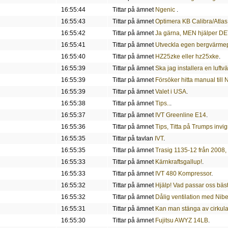
16:55:44
Tittar på ämnet
Ngenic
.
16:55:43
Tittar på ämnet
Optimera KB Calibra/Atlas
16:55:42
Tittar på ämnet
Ja gärna, MEN hjälper D
16:55:41
Tittar på ämnet
Utveckla egen bergvärmep
16:55:40
Tittar på ämnet
HZ25zke eller hz25xke
.
16:55:39
Tittar på ämnet
Ska jag installera en luft
16:55:39
Tittar på ämnet
Försöker hitta manual til
16:55:39
Tittar på ämnet
Valet i USA
.
16:55:38
Tittar på ämnet
Tips..
.
16:55:37
Tittar på ämnet
IVT Greenline E14
.
16:55:36
Tittar på ämnet
Tips, Titta på Trumps invig
16:55:35
Tittar på tavlan
IVT
.
16:55:35
Tittar på ämnet
Trasig 1135-12 från 2008, 
16:55:33
Tittar på ämnet
Kärnkraftsgallup!
.
16:55:33
Tittar på ämnet
IVT 480 Kompressor
.
16:55:32
Tittar på ämnet
Hjälp! Vad passar oss bäst 
16:55:32
Tittar på ämnet
Dålig ventilation med Nib
16:55:31
Tittar på ämnet
Kan man stänga av cirku
16:55:30
Tittar på ämnet
Fujitsu AWYZ 14LB
.