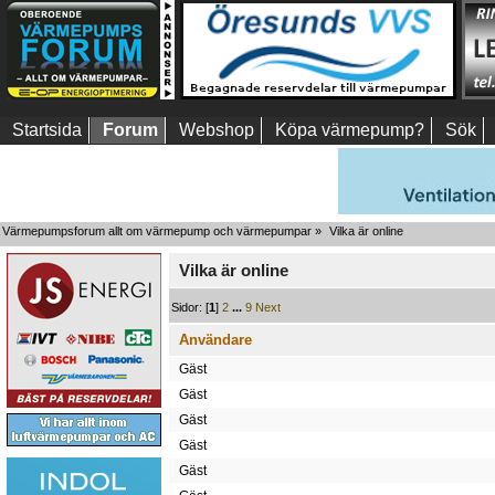
Startsida
Forum
Webshop
Köpa värmepump?
Sök
Värmepumpsforum allt om värmepump och värmepumpar
»
Vilka är online
Vilka är online
Sidor: [
1
]
2
...
9
Next
Användare
Gäst
Gäst
Gäst
Gäst
Gäst