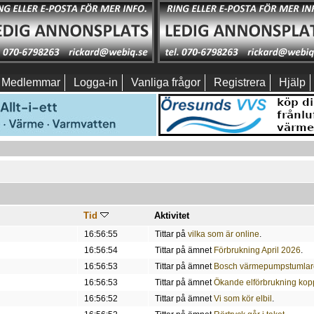
Medlemmar
Logga-in
Vanliga frågor
Registrera
Hjälp
Tid
Aktivitet
16:56:55
Tittar på
vilka som är online
.
16:56:54
Tittar på ämnet
Förbrukning April 2026
.
16:56:53
Tittar på ämnet
Bosch värmepumpstumlar
16:56:53
Tittar på ämnet
Ökande elförbrukning kopp
16:56:52
Tittar på ämnet
Vi som kör elbil
.