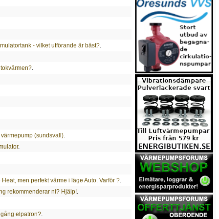
umulatortank - vilket utförande är bäst?
.
 i tokvärmen?
.
till värmepump (sundsvall)
.
mulator
.
Heat, men perfekt värme i läge Auto. Varför ?
.
ng rekommenderar ni? Hjälp!
.
 igång elpatron?
.