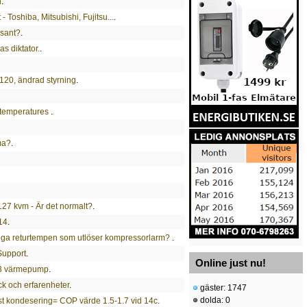
n
.
- Toshiba, Mitsubishi, Fujitsu...
.
sant?
.
s diktator.
.
-120, ändrad styrning
.
 temperatures
.
ma?
.
 127 kvm - Är det normalt?
.
14
.
öga returtempen som utlöser kompressorlarm?
.
Support
.
Online just nu!
H3 värmepump
.
ck och erfarenheter
.
gäster: 1747
dolda: 0
ast kondesering= COP värde 1.5-1.7 vid 14c
.