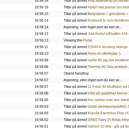
16:56:18
Tittar på ämnet
Hög vattentemp på reture
16:56:16
Tittar på ämnet
Hjälp! Vad passar oss bäst 
16:56:15
Tittar på ämnet
Bergvärme + golvvärme = 
16:56:14
Tittar på ämnet
Postnord är som Nordkorea
16:56:14
Ingenting, eller inget som du kan se...
16:56:13
Tittar på ämnet
Jula Anslut luft/vatten 416
16:56:13
Viewing the
Portal
.
16:56:11
Tittar på ämnet
F2040-8 showing strange
16:56:10
Tittar på ämnet
Ännu en offerthjälp :)
.
16:56:09
Tittar på ämnet
Varför får jag inte bestäm
16:56:08
Tittar på ämnet
Thermia 60 Villa problem.
.
16:56:07
Okänd handling
16:56:07
Ingenting, eller inget som du kan se...
16:56:07
Tittar på ämnet
11 Fresh 90 tilluftsdon på
16:56:06
Tittar på ämnet
Våld på spjällblad Nocria 
16:56:05
Tittar på ämnet
Hur sänker man den tokh
16:56:03
Tittar på tavlan
Gratis värmepumpsoffert, 
16:56:03
Tittar på ämnet
Köpråd-Electrolux Flow 
16:56:02
Tittar på ämnet
GREE Fairy 25 första intry
16:56:01
Tittar på ämnet
Vaillant 10.4kw - går på f