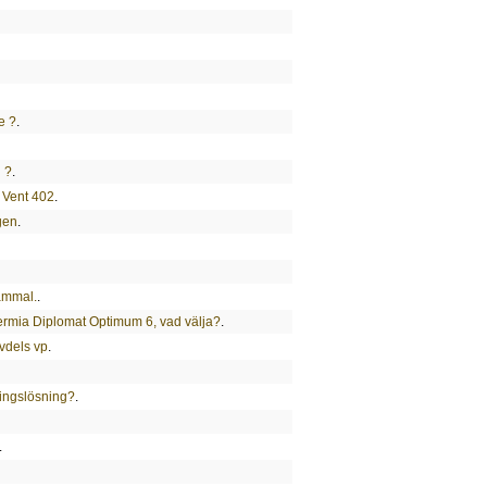
e ?
.
 ?
.
T Vent 402
.
gen
.
ammal.
.
ermia Diplomat Optimum 6, vad välja?
.
vdels vp
.
ringslösning?
.
.