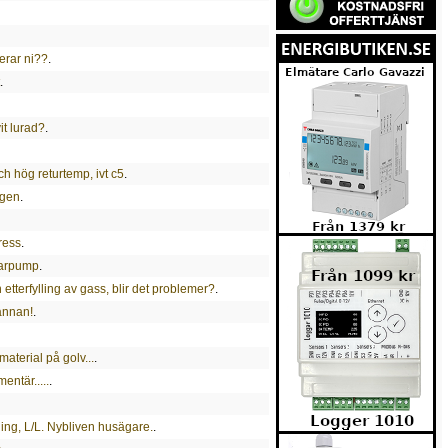
rar ni??
.
.
it lurad?
.
h hög returtemp, ivt c5
.
ngen
.
ress
.
arpump
.
tterfylling av gass, blir det problemer?
.
annan!
.
aterial på golv...
.
ntär.....
.
ing, L/L. Nybliven husägare.
.