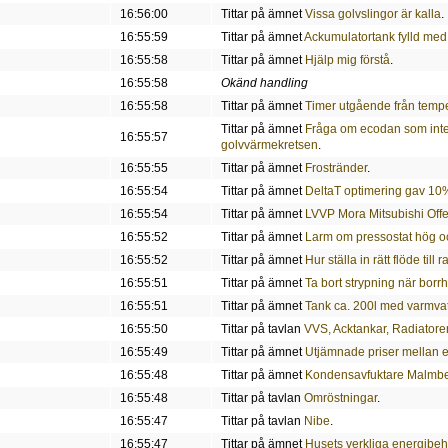
16:56:00
Tittar på ämnet
Vissa golvslingor är kalla
.
16:55:59
Tittar på ämnet
Ackumulatortank fylld med 
16:55:58
Tittar på ämnet
Hjälp mig förstå
.
16:55:58
Okänd handling
16:55:58
Tittar på ämnet
Timer utgående från tempe
Tittar på ämnet
Fråga om ecodan som inte g
16:55:57
golvvärmekretsen
.
16:55:55
Tittar på ämnet
Frostränder
.
16:55:54
Tittar på ämnet
DeltaT optimering gav 10
16:55:54
Tittar på ämnet
LVVP Mora Mitsubishi Offe
16:55:52
Tittar på ämnet
Larm om pressostat hög oc
16:55:52
Tittar på ämnet
Hur ställa in rätt flöde til
16:55:51
Tittar på ämnet
Ta bort strypning när borrh
16:55:51
Tittar på ämnet
Tank ca. 200l med varmva
16:55:50
Tittar på tavlan
VVS, Acktankar, Radiatore
16:55:49
Tittar på ämnet
Utjämnade priser mellan
16:55:48
Tittar på ämnet
Kondensavfuktare Malm
16:55:48
Tittar på tavlan
Omröstningar
.
16:55:47
Tittar på tavlan
Nibe
.
16:55:47
Tittar på ämnet
Husets verkliga energibe