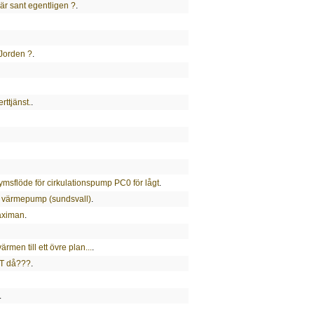
är sant egentligen ?
.
Jorden ?
.
ttjänst.
.
ymsflöde för cirkulationspump PC0 för lågt
.
till värmepump (sundsvall)
.
aximan
.
rmen till ett övre plan...
.
ET då???
.
.