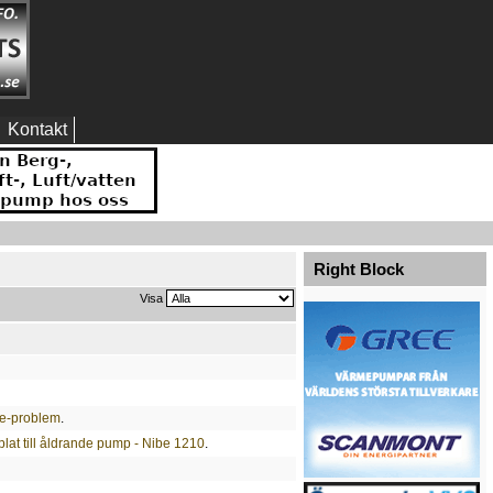
Kontakt
Right Block
Visa
e-problem
.
lat till åldrande pump - Nibe 1210
.