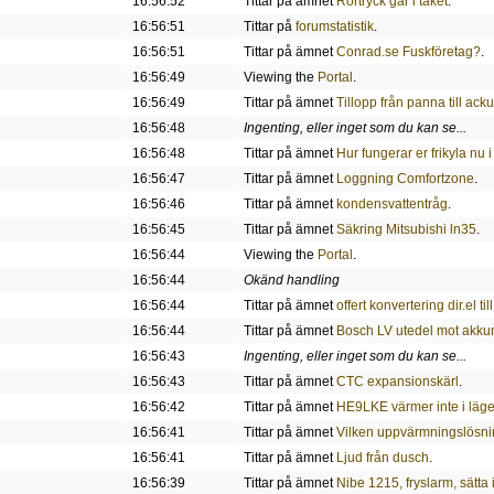
16:56:52
Tittar på ämnet
Rörtryck går i taket
.
16:56:51
Tittar på
forumstatistik
.
16:56:51
Tittar på ämnet
Conrad.se Fuskföretag?
.
16:56:49
Viewing the
Portal
.
16:56:49
Tittar på ämnet
Tillopp från panna till ack
16:56:48
Ingenting, eller inget som du kan se...
16:56:48
Tittar på ämnet
Hur fungerar er frikyla nu
16:56:47
Tittar på ämnet
Loggning Comfortzone
.
16:56:46
Tittar på ämnet
kondensvattentråg
.
16:56:45
Tittar på ämnet
Säkring Mitsubishi ln35
.
16:56:44
Viewing the
Portal
.
16:56:44
Okänd handling
16:56:44
Tittar på ämnet
offert konvertering dir.el 
16:56:44
Tittar på ämnet
Bosch LV utedel mot akku
16:56:43
Ingenting, eller inget som du kan se...
16:56:43
Tittar på ämnet
CTC expansionskärl
.
16:56:42
Tittar på ämnet
HE9LKE värmer inte i läge 
16:56:41
Tittar på ämnet
Vilken uppvärmningslösni
16:56:41
Tittar på ämnet
Ljud från dusch
.
16:56:39
Tittar på ämnet
Nibe 1215, fryslarm, sätta