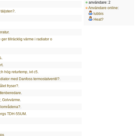
användare: 2
Användare online
:
täljsten?
.
lubbis
Heat?
ratur
.
er tillräcklig värme i radiator o
%
.
rt
.
h hög returtemp, ivt c5
.
l radiator med Danfoss termostatventil?
.
ålet fryser?
.
ttenberedare
.
r, Golvvärme
.
 elområdena?
.
bergs TDH-55UM
.
hov
.