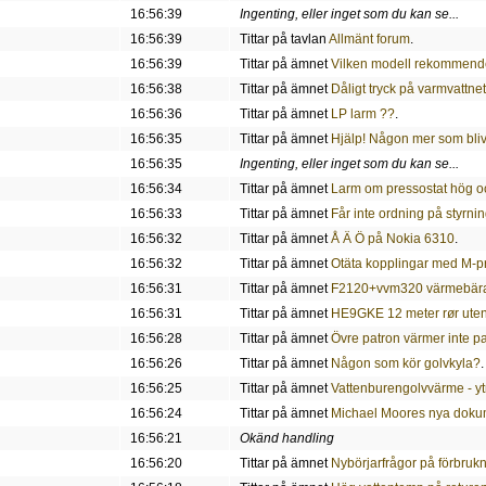
16:56:39
Ingenting, eller inget som du kan se...
16:56:39
Tittar på tavlan
Allmänt forum
.
16:56:39
Tittar på ämnet
Vilken modell rekommende
16:56:38
Tittar på ämnet
Dåligt tryck på varmvattnet
16:56:36
Tittar på ämnet
LP larm ??
.
16:56:35
Tittar på ämnet
Hjälp! Någon mer som bliv
16:56:35
Ingenting, eller inget som du kan se...
16:56:34
Tittar på ämnet
Larm om pressostat hög oc
16:56:33
Tittar på ämnet
Får inte ordning på styrni
16:56:32
Tittar på ämnet
Å Ä Ö på Nokia 6310
.
16:56:32
Tittar på ämnet
Otäta kopplingar med M-p
16:56:31
Tittar på ämnet
F2120+vvm320 värmebär
16:56:31
Tittar på ämnet
HE9GKE 12 meter rør uten e
16:56:28
Tittar på ämnet
Övre patron värmer inte p
16:56:26
Tittar på ämnet
Någon som kör golvkyla?
.
16:56:25
Tittar på ämnet
Vattenburengolvvärme - ytm
16:56:24
Tittar på ämnet
Michael Moores nya dokume
16:56:21
Okänd handling
16:56:20
Tittar på ämnet
Nybörjarfrågor på förbrukn