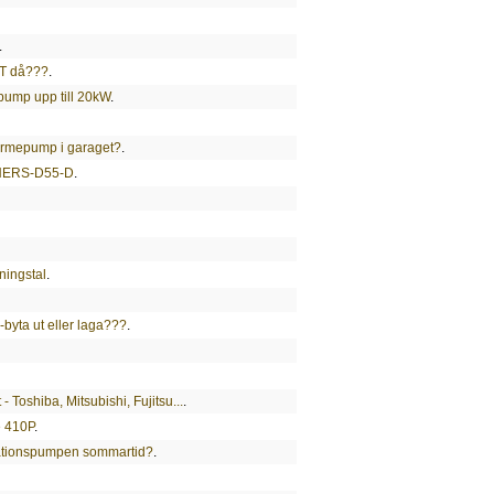
.
ET då???
.
ump upp till 20kW
.
värmepump i garaget?
.
l NERS-D55-D
.
ningstal
.
-byta ut eller laga???
.
- Toshiba, Mitsubishi, Fujitsu...
.
e 410P
.
lationspumpen sommartid?
.