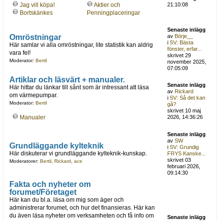
Jag vill köpa!
Aktier och
21:10:08
Bortskänkes
Penningplaceringar
Senaste inlägg
Omröstningar
av
Börje__
i
SV: Bästa
Här samlar vi alla omröstningar, lite statistik kan aldrig
fönster, erfar...
vara fel!
skrivet 29
Moderator:
Bertil
november 2025,
07:05:09
Artiklar och läsvärt + manualer.
Senaste inlägg
Här hittar du länkar till sånt som är intressant att läsa
av
Rickard
om värmepumpar.
i
SV: Så det kan
Moderator:
Bertil
gå?
skrivet 10 maj
Manualer
2026, 14:36:26
Senaste inlägg
av
SW
Grundläggande kylteknik
i
SV: Grundig
Här diskuterar vi grundläggande kylteknik-kunskap.
FRYS Kanske...
skrivet 03
Moderatorer:
Bertil
,
Rickard
,
ace
februari 2026,
09:14:30
Fakta och nyheter om
forumet/Företaget
Här kan du bl.a. läsa om mig som äger och
administrerar forumet, och hur det finansieras. Här kan
du även läsa nyheter om verksamheten och få info om
Senaste inlägg