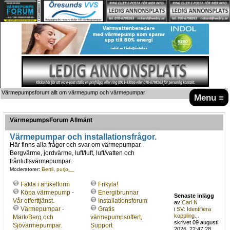
Värmepumpsforum allt om värmepump och värmepumpar
Menu ≡
VärmepumpsForum Allmänt
Värmepumpar och installationsfrågor.
Här finns alla frågor och svar om värmepumpar.
Bergvärme, jordvärme, luft/luft, luft/vatten och
frånluftsvärmepumpar.
Moderatorer:
Bertil
,
purjo__
Fakta i artikelform
Frikyla!
Köpa värmepump -
Energibrunnar
Senaste inlägg
Vår offerttjänst.
Installationsforum
av
Carl N
Värmepumpar -
Gratis
i
SV: Identifiera
koppling...
Mark/Berg och
värmepumpsoffert,
skrivet 09 augusti
Sjövärmepumpar.
Support
2026, 22:47:28