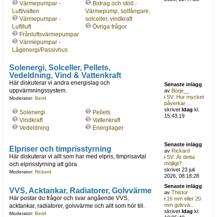
Värmepumpar -
Bidrag och stöd -
Luft/vatten
Värmepump, solfångare,
Värmepumpar -
solceller, vindkraft
Luft/luft
Övriga frågor
Frånluftsvärmepumpar
Värmepumpar -
Lågenergi/Passivhus
Solenergi, Solceller, Pellets,
Vedeldning, Vind & Vattenkraft
Här diskuterar vi andra energislag och
Senaste inlägg
uppvärmningssystem.
av
Börje__
i
SV: Hur mycket
Moderator:
Bertil
påverkar ...
skrivet
Idag
kl.
Solenergi
Pellets
15:43:19
Vindkraft
Vattenkraft
Vedeldning
Energilager
Senaste inlägg
Elpriser och timprisstyrning
av
Rickard
Här diskuterar vi allt som har med elpris, timprisavtal
i
SV: Är detta
möjligt?
och elprisstyrning att göra.
skrivet 23 juli
Moderator:
Rickard
2026, 08:18:28
Senaste inlägg
VVS, Acktankar, Radiatorer, Golvvärme
av
Thistor
Här postar du frågor och svar angående VVS,
i
16 mm eller 20
mm golvvä...
acktankar, radiatorer, golvvärme och allt som hör till.
skrivet
Idag
kl.
Moderator:
Bertil