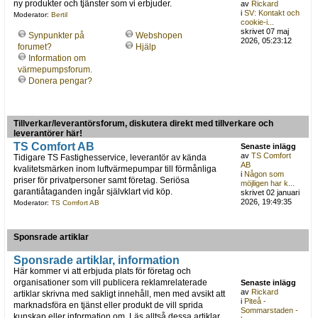
ny produkter och tjänster som vi erbjuder.
av
Rickard
i
SV: Kontakt och
Moderator:
Bertil
cookie-i...
skrivet 07 maj
Synpunkter på
Webshopen
2026, 05:23:12
forumet?
Hjälp
Information om
värmepumpsforum.
Donera pengar?
Tillverkar/leverantörsforum, diskutera direkt med tillverkare och
leverantörer här!
TS Comfort AB
Senaste inlägg
av
TS Comfort
Tidigare TS Fastighesservice, leverantör av kända
AB
kvalitetsmärken inom luftvärmepumpar till förmånliga
i
Någon som
priser för privatpersoner samt företag. Seriösa
möjligen har k...
garantiåtaganden ingår självklart vid köp.
skrivet 02 januari
2026, 19:49:35
Moderator:
TS Comfort AB
Sponsrade artiklar
Sponsrade artiklar, information
Här kommer vi att erbjuda plats för företag och
organisationer som vill publicera reklamrelaterade
Senaste inlägg
av
Rickard
artiklar skrivna med sakligt innehåll, men med avsikt att
i
Piteå -
marknadsföra en tjänst eller produkt de vill sprida
Sommarstaden -
kunskap eller information om. Läs alltså dessa artiklar