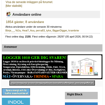
Visa de senaste inläggen på forumet.
[Mer statistik]
Användare online
1854 gäster, 8 användare
Aktiva användare under de senaste 30 minuterna:
Börje__
,
NiJa
,
Heat?
,
Asa
,
perra83
,
tyke
,
BiggerDigger
,
krambriw
Flest online idag:
2155
. Flest online någonsin: 28297 (05 april 2026, 00:54:22)
Annonser
Right Block