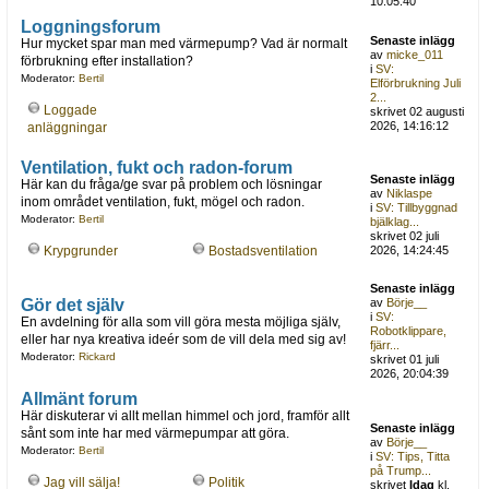
10:05:40
Loggningsforum
Senaste inlägg
Hur mycket spar man med värmepump? Vad är normalt
av
micke_011
förbrukning efter installation?
i
SV:
Moderator:
Bertil
Elförbrukning Juli
2...
Loggade
skrivet 02 augusti
2026, 14:16:12
anläggningar
Ventilation, fukt och radon-forum
Senaste inlägg
Här kan du fråga/ge svar på problem och lösningar
av
Niklaspe
inom området ventilation, fukt, mögel och radon.
i
SV: Tillbyggnad
Moderator:
Bertil
bjälklag...
skrivet 02 juli
Krypgrunder
Bostadsventilation
2026, 14:24:45
Senaste inlägg
Gör det själv
av
Börje__
i
SV:
En avdelning för alla som vill göra mesta möjliga själv,
Robotklippare,
eller har nya kreativa ideér som de vill dela med sig av!
fjärr...
Moderator:
Rickard
skrivet 01 juli
2026, 20:04:39
Allmänt forum
Här diskuterar vi allt mellan himmel och jord, framför allt
Senaste inlägg
sånt som inte har med värmepumpar att göra.
av
Börje__
Moderator:
Bertil
i
SV: Tips, Titta
på Trump...
Jag vill sälja!
Politik
skrivet
Idag
kl.