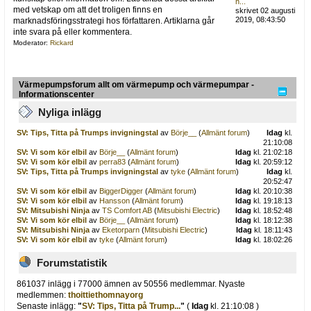
h...
med vetskap om att det troligen finns en
skrivet 02 augusti
2019, 08:43:50
marknadsföringsstrategi hos författaren. Artiklarna går
inte svara på eller kommentera.
Moderator:
Rickard
Värmepumpsforum allt om värmepump och värmepumpar -
Informationscenter
Nyliga inlägg
SV: Tips, Titta på Trumps invigningstal
av
Börje__
(
Allmänt forum
)
Idag
kl.
21:10:08
SV: Vi som kör elbil
av
Börje__
(
Allmänt forum
)
Idag
kl. 21:02:18
SV: Vi som kör elbil
av
perra83
(
Allmänt forum
)
Idag
kl. 20:59:12
SV: Tips, Titta på Trumps invigningstal
av
tyke
(
Allmänt forum
)
Idag
kl.
20:52:47
SV: Vi som kör elbil
av
BiggerDigger
(
Allmänt forum
)
Idag
kl. 20:10:38
SV: Vi som kör elbil
av
Hansson
(
Allmänt forum
)
Idag
kl. 19:18:13
SV: Mitsubishi Ninja
av
TS Comfort AB
(
Mitsubishi Electric
)
Idag
kl. 18:52:48
SV: Vi som kör elbil
av
Börje__
(
Allmänt forum
)
Idag
kl. 18:12:38
SV: Mitsubishi Ninja
av
Eketorparn
(
Mitsubishi Electric
)
Idag
kl. 18:11:43
SV: Vi som kör elbil
av
tyke
(
Allmänt forum
)
Idag
kl. 18:02:26
Forumstatistik
861037 inlägg i 77000 ämnen av 50556 medlemmar. Nyaste
medlemmen:
thoittiethomnayorg
Senaste inlägg:
"
SV: Tips, Titta på Trump...
"
(
Idag
kl. 21:10:08 )