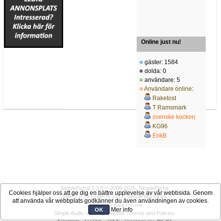
Online just nu!
gäster: 1584
dolda: 0
användare: 5
Användare online
:
Raketost
T Ramsmark
svenske kocken
KG96
ErikB
SimplePortal 2.3.8 © 2008-2026, SimplePortal
Cookies hjälper oss att ge dig en bättre upplevelse av vår webbsida. Genom
SMF 2.0.19
|
SMF © 2017
,
Simple Machines
att använda vår webbplats godkänner du även användningen av cookies.
SMFAds
for
Free Forums
Mer info
OK
Simple Audio Video Embedder
|
Terms and Policies