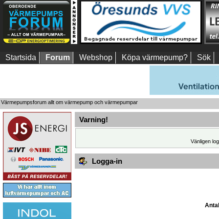
Startsida
Forum
Webshop
Köpa värmepump?
Sök
Värmepumpsforum allt om värmepump och värmepumpar
Varning!
Vänligen log
Logga-in
Antal