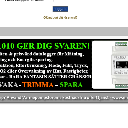
Glömt bort ditt lösenord?