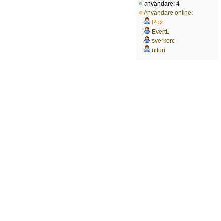
användare: 4
Användare online
:
Rdx
EvertL
sverkerc
ulfuri