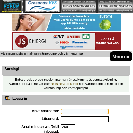
Värmepumpsforum allt om värmepump och värmepumpar
Menu ≡
Varning!
Enbart registrerade medlemmar har rätt att komma åt denna avdelning.
Vänligen logga in nedan eller
registrera ett konto
hos Värmepumpsforum allt om
värmepump och värmepumpar.
Logga-in
Användarnamn:
Lösenord:
Antal minuter att förbli
inloggad: