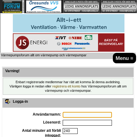
Värmepumpsforum allt om värmepump och värmepumpar
Menu ≡
Varning!
Enbart registrerade medlemmar har rätt att komma åt denna avdelning.
Vänligen logga in nedan eller
registrera ett konto
hos Värmepumpsforum allt om
värmepump och värmepumpar.
Logga-in
Användarnamn:
Lösenord:
Antal minuter att förbli
inloggad: