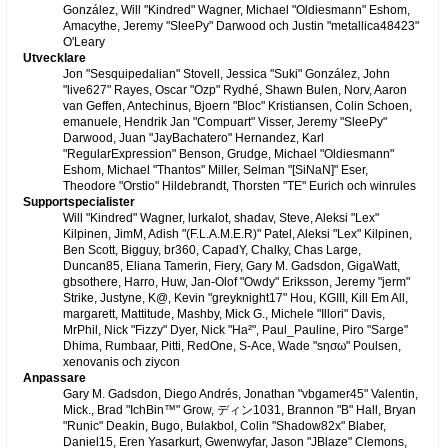
González, Will "Kindred" Wagner, Michael "Oldiesmann" Eshom,
Amacythe, Jeremy "SleePy" Darwood och Justin "metallica48423"
O'Leary
Utvecklare
Jon "Sesquipedalian" Stovell, Jessica "Suki" González, John
"live627" Rayes, Oscar "Ozp" Rydhé, Shawn Bulen, Norv, Aaron
van Geffen, Antechinus, Bjoern "Bloc" Kristiansen, Colin Schoen,
emanuele, Hendrik Jan "Compuart" Visser, Jeremy "SleePy"
Darwood, Juan "JayBachatero" Hernandez, Karl
"RegularExpression" Benson, Grudge, Michael "Oldiesmann"
Eshom, Michael "Thantos" Miller, Selman "[SiNaN]" Eser,
Theodore "Orstio" Hildebrandt, Thorsten "TE" Eurich och winrules
Supportspecialister
Will "Kindred" Wagner, lurkalot, shadav, Steve, Aleksi "Lex"
Kilpinen, JimM, Adish "(F.L.A.M.E.R)" Patel, Aleksi "Lex" Kilpinen,
Ben Scott, Bigguy, br360, CapadY, Chalky, Chas Large,
Duncan85, Eliana Tamerin, Fiery, Gary M. Gadsdon, GigaWatt,
gbsothere, Harro, Huw, Jan-Olof "Owdy" Eriksson, Jeremy "jerm"
Strike, Justyne, K@, Kevin "greyknight17" Hou, KGIII, Kill Em All,
margarett, Mattitude, Mashby, Mick G., Michele "Illori" Davis,
MrPhil, Nick "Fizzy" Dyer, Nick "Ha²", Paul_Pauline, Piro "Sarge"
Dhima, Rumbaar, Pitti, RedOne, S-Ace, Wade "sησω" Poulsen,
xenovanis och ziycon
Anpassare
Gary M. Gadsdon, Diego Andrés, Jonathan "vbgamer45" Valentin,
Mick., Brad "IchBin™" Grow, ディン1031, Brannon "B" Hall, Bryan
"Runic" Deakin, Bugo, Bulakbol, Colin "Shadow82x" Blaber,
Daniel15, Eren Yasarkurt, Gwenwyfar, Jason "JBlaze" Clemons,