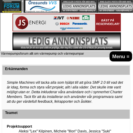
Värmepumpsforum allt om värmepump och värmepumpar
Menu ≡
Erkännanden
Simple Machines vill tacka alla som hjälpt till att göra SMF 2.0 till vad det
är idag, forma och styra vårt projekt, allt i alla väder. Det skulle inte varit
möjligt utan er. Detta inkluderar våra användare och i synnerhet Charter
Members. Tack för att du installerar och använder vår programvara samt
att du ger värdefull feedback, felrapporter och åsikter.
Teamet
Projektsupport
Aleksi "Lex" Kilpinen, Michele "Illori" Davis, Jessica "Suki"