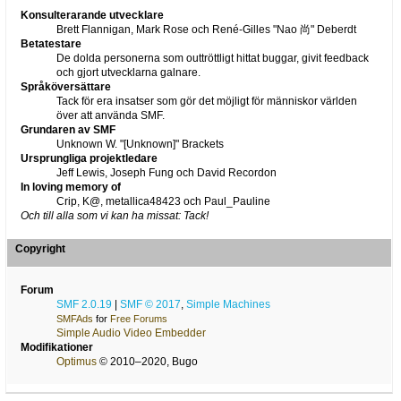
Konsulterarande utvecklare
Brett Flannigan, Mark Rose och René-Gilles "Nao 尚" Deberdt
Betatestare
De dolda personerna som outtröttligt hittat buggar, givit feedback
och gjort utvecklarna galnare.
Språköversättare
Tack för era insatser som gör det möjligt för människor världen
över att använda SMF.
Grundaren av SMF
Unknown W. "[Unknown]" Brackets
Ursprungliga projektledare
Jeff Lewis, Joseph Fung och David Recordon
In loving memory of
Crip, K@, metallica48423 och Paul_Pauline
Och till alla som vi kan ha missat: Tack!
Copyright
Forum
SMF 2.0.19
|
SMF © 2017
,
Simple Machines
SMFAds
for
Free Forums
Simple Audio Video Embedder
Modifikationer
Optimus
© 2010–2020, Bugo