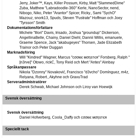
Jerry, Joker™, Kays, Killer Possum, Kirby, Matt "SlammedDime"
Zuba, Matthew "Labradoodle-360" Kerle, NanoSector, nend,
Nibogo, Niko, Peter "Arantor" Spicer, Ricky., Sami "SychO"
Mazouz, snork13, Spuds, Steven "Fustrate" Hoffman och Joey
"Tyrsson" Smith
Dokumentationsförfattare
Michele "Illori" Davis, Irisado, Joshua "groundup" Dickerson,
AngellinaBelle, Chainy, Daniel Diehl, Dannii Willis, emanuele,
Graeme Spence, Jack "akabugeyes" Thorsen, Jade Elizabeth
Trainor och Peter Duggan
Marknadsföring
Will "Kindred" Wagner, Marcus "cσσкιє мσηѕтєя" Forsberg, Ralph "
[n3rve]" Otowo, rickC, Tony Reid och Mert "Antes" Alınbay
Språkanpassare
Nikola "Dzonny" Novaković, Francisco "d3vcho" Domínguez, m4z,
Relyana, Robert., Akyhne och GravuTrad
Serveradministratörer
Derek Schwab, Michael Johnson och Liroy van Hoewijk
Svensk översättning
Svensk översättning
Daniel Hofverberg, Coola_Daffy och cσσкιє мσηѕтєя
Speciellt tack