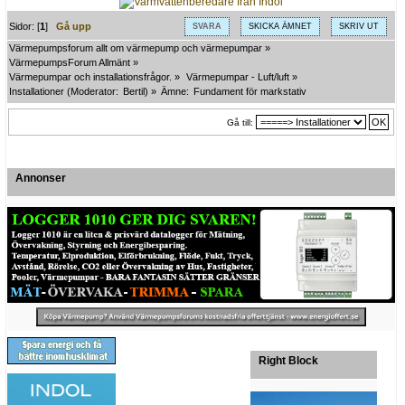
Sidor: [
1
]
Gå upp
SVARA
SKICKA ÄMNET
SKRIV UT
Värmepumpsforum allt om värmepump och värmepumpar
»
VärmepumpsForum Allmänt
»
Värmepumpar och installationsfrågor.
»
Värmepumpar - Luft/luft
»
Installationer
(Moderator:
Bertil
) »
Ämne:
Fundament för markstativ
Gå till:
Annonser
Right Block