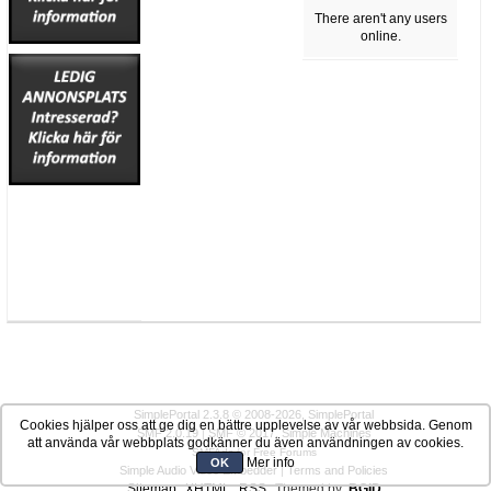
There aren't any users
online.
SimplePortal 2.3.8 © 2008-2026, SimplePortal
Cookies hjälper oss att ge dig en bättre upplevelse av vår webbsida. Genom
SMF 2.0.19
|
SMF © 2017
,
Simple Machines
att använda vår webbplats godkänner du även användningen av cookies.
SMFAds
for
Free Forums
Mer info
OK
Simple Audio Video Embedder
|
Terms and Policies
Sitemap
XHTML
RSS
Themed by:
BGID