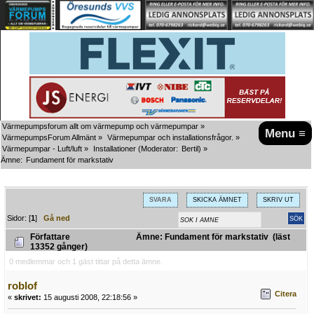
Värmepumpsforum allt om värmepump och värmepumpar
»
Menu ≡
VärmepumpsForum Allmänt
»
Värmepumpar och installationsfrågor.
»
Värmepumpar - Luft/luft
»
Installationer
(Moderator:
Bertil
) »
Ämne:
Fundament för markstativ
SVARA
SKICKA ÄMNET
SKRIV UT
Sidor: [
1
]
Gå ned
Författare
Ämne: Fundament för markstativ (läst
13352 gånger)
0 medlemmar och 1 gäst tittar på detta ämne.
roblof
Citera
«
skrivet:
15 augusti 2008, 22:18:56 »