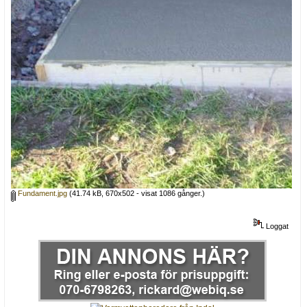
Fundament.jpg
(41.74 kB, 670x502 - visat 1086 gånger.)
Loggat