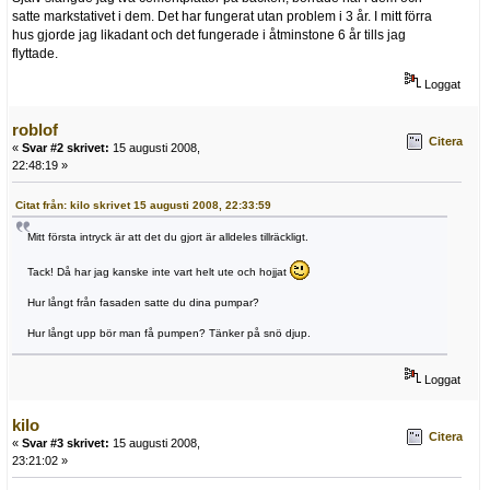
satte markstativet i dem. Det har fungerat utan problem i 3 år. I mitt förra
hus gjorde jag likadant och det fungerade i åtminstone 6 år tills jag
flyttade.
Loggat
roblof
Citera
«
Svar #2 skrivet:
15 augusti 2008,
22:48:19 »
Citat från: kilo skrivet 15 augusti 2008, 22:33:59
Mitt första intryck är att det du gjort är alldeles tillräckligt.
Tack! Då har jag kanske inte vart helt ute och hojjat
Hur långt från fasaden satte du dina pumpar?
Hur långt upp bör man få pumpen? Tänker på snö djup.
Loggat
kilo
Citera
«
Svar #3 skrivet:
15 augusti 2008,
23:21:02 »