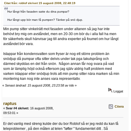
Citat från: roblof skrivet 15 augusti 2008, 22:48:19
Hur långt från fasaden satte du dina pumpar?
Hur långt upp bör man få pumpen? Tänker på snö djup.
Min pump sitter vinkelrätt mot fasaden under altanen så jag har inte
behövt bry mig om avståndet, men en 20-30 cm bör du i alla fall ha men
för säkerhets skull hänvisar jag till andra experter på foumet om hur långt
avståndet bör vara.
Istappar från kondensvatten som fryser är nog ett större problem än
snödjup då pumpar ofta sitter delvis under tak pga takutsprång och
därmed skyddas en del från snön. Någon annan får nog svara på vad
som är lämplig höjd också eftersom jag själv aldrig haft problem med
varken istappar eller snödjup trots att min pump sitter nära marken så min
montering kan nog inte anses vara representativ.
«
Senast ändrad: 15 augusti 2008, 23:23:58 av kilo
»
Loggat
raptus
Citera
«
Svar #4 skrivet:
16 augusti 2008,
09:53:01 »
Er det vanlig med streng kulde der du bor Roblof så er jeg redd du kan få
teleproblemer , på den måten at telen "løfter " fundamentet ditt . Så