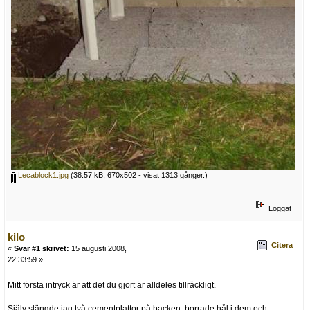
Lecablock1.jpg
(38.57 kB, 670x502 - visat 1313 gånger.)
Loggat
kilo
Citera
«
Svar #1 skrivet:
15 augusti 2008,
22:33:59 »
Mitt första intryck är att det du gjort är alldeles tillräckligt.
Själv slängde jag två cementplattor på backen, borrade hål i dem och