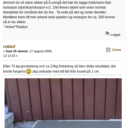
dersom du vil være sikker på å unngå det bør du legge trykk/vann-fast
isolasjon (styrofoam/isopor e.l) . Det finnes tabell som viser normal
teledybde for området der du bor . Ta rede på det og isoler deretter .
Medfører bare litt mer arbeid med spaden og isolasjon for ca. 300 kroner
så er du sikker.
*vinkar*Raptus.
Loggat
roblof
Citera
«
Svar #5 skrivet:
17 augusti 2008,
12:13:33 »
Efter 75 kg grovbetong och ca 23kg finbetong så blev detta resultatet, det
borde fungera
Jag ordnade med ett fall från huset på 1 cm.