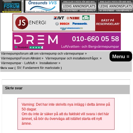
Värmepumpsforum allt om värmepump och värmepumpar
»
Menu ≡
VärmepumpsForum Allmänt
»
Värmepumpar och installationsfrågor.
»
Värmepumpar - Luft/luft
»
Installationer
»
SV: Fundament för markstativ
Skriv svar (
)
Skriv svar
Varning: Det har inte skrivits nya inlägg i detta ämne på
50 dagar.
Om du inte är säker på att du faktiskt vill svara i det här
ämnet, så bör du överväga att istället starta ett nytt
ämne.