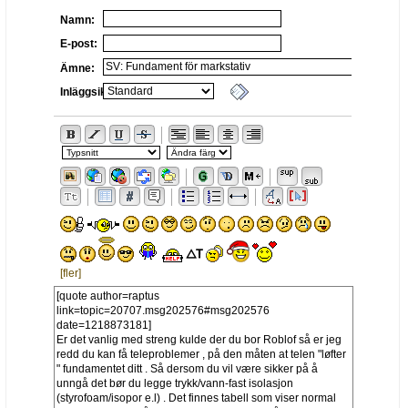
Namn:
E-post:
Ämne:
Inläggsikon:
[fler]