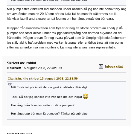
Min pump sitter vinkelrätt mot fasaden under altanen så jag har inte behövt bry mig
om avståndet, men en 20-30 cm bör du i alla fall ha men för säkerhets skull
hänvisar jag till andra experter på foumet om hur långt avståndet bör vara.
Istappar från kondensvatten som fryser är nog ett större problem än snödjup då
pumpar ofta sitter delvis under tak pga takutsprång och därmed skyddas en del
från snön. Någon annan får nog svara på vad som är lämplig höjd också eftersom
jag själv aldrig haft problem med varken istappar eller snödjup trots att min pump
sitter nära marken så min montering kan nog inte anses vara representativ.
Skrivet av: roblof
Infoga citat
«
skrivet:
15 augusti 2008, 22:48:19 »
Citat från: kilo skrivet 15 augusti 2008, 22:33:59
Mitt första intryck är att det du gjort är alldeles tillräckligt.
Tack! Då har jag kanske inte vart helt ute och hojjat
Hur långt från fasaden satte du dina pumpar?
Hur långt upp bör man få pumpen? Tänker på snö djup.