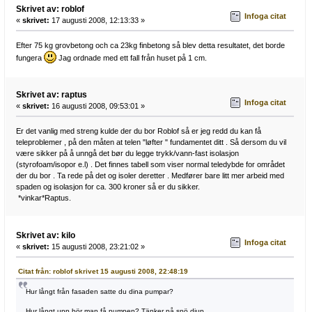
Skrivet av: roblof
Infoga citat
«
skrivet:
17 augusti 2008, 12:13:33 »
Efter 75 kg grovbetong och ca 23kg finbetong så blev detta resultatet, det borde
fungera
Jag ordnade med ett fall från huset på 1 cm.
Skrivet av: raptus
Infoga citat
«
skrivet:
16 augusti 2008, 09:53:01 »
Er det vanlig med streng kulde der du bor Roblof så er jeg redd du kan få
teleproblemer , på den måten at telen "løfter " fundamentet ditt . Så dersom du vil
være sikker på å unngå det bør du legge trykk/vann-fast isolasjon
(styrofoam/isopor e.l) . Det finnes tabell som viser normal teledybde for området
der du bor . Ta rede på det og isoler deretter . Medfører bare litt mer arbeid med
spaden og isolasjon for ca. 300 kroner så er du sikker.
*vinkar*Raptus.
Skrivet av: kilo
Infoga citat
«
skrivet:
15 augusti 2008, 23:21:02 »
Citat från: roblof skrivet 15 augusti 2008, 22:48:19
Hur långt från fasaden satte du dina pumpar?
Hur långt upp bör man få pumpen? Tänker på snö djup.