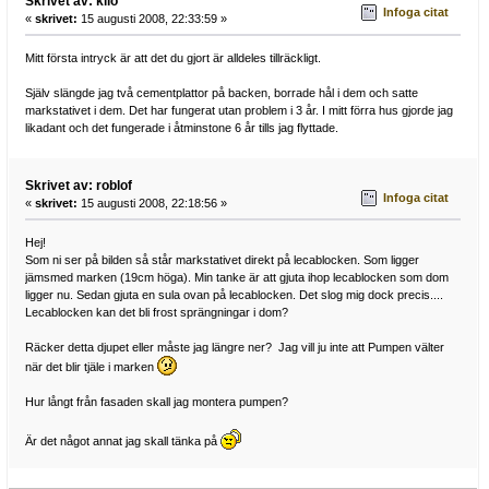
Skrivet av: kilo
Infoga citat
«
skrivet:
15 augusti 2008, 22:33:59 »
Mitt första intryck är att det du gjort är alldeles tillräckligt.
Själv slängde jag två cementplattor på backen, borrade hål i dem och satte
markstativet i dem. Det har fungerat utan problem i 3 år. I mitt förra hus gjorde jag
likadant och det fungerade i åtminstone 6 år tills jag flyttade.
Skrivet av: roblof
Infoga citat
«
skrivet:
15 augusti 2008, 22:18:56 »
Hej!
Som ni ser på bilden så står markstativet direkt på lecablocken. Som ligger
jämsmed marken (19cm höga). Min tanke är att gjuta ihop lecablocken som dom
ligger nu. Sedan gjuta en sula ovan på lecablocken. Det slog mig dock precis....
Lecablocken kan det bli frost sprängningar i dom?
Räcker detta djupet eller måste jag längre ner? Jag vill ju inte att Pumpen välter
när det blir tjäle i marken
Hur långt från fasaden skall jag montera pumpen?
Är det något annat jag skall tänka på