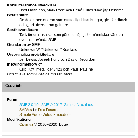
Konsulterarande utvecklare
Brett Flannigan, Mark Rose och René-Gilles "Nao 尚" Deberdt
Betatestare
De dolda personerna som outtröttligt hittat buggar, givit feedback
och gjort utvecklarna galnare.
Språköversättare
Tack för era insatser som gör det möjligt för människor världen
över att använda SMF.
Grundaren av SMF
Unknown W. "[Unknown]" Brackets
Ursprungliga projektledare
Jeff Lewis, Joseph Fung och David Recordon
In loving memory of
Crip, K@, metallica48423 och Paul_Pauline
Och till alla som vi kan ha missat: Tack!
Copyright
Forum
SMF 2.0.19
|
SMF © 2017
,
Simple Machines
SMFAds
for
Free Forums
Simple Audio Video Embedder
Modifikationer
Optimus
© 2010–2020, Bugo