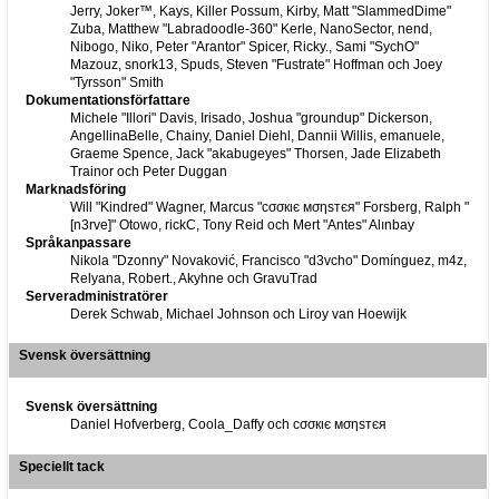
Jerry, Joker™, Kays, Killer Possum, Kirby, Matt "SlammedDime"
Zuba, Matthew "Labradoodle-360" Kerle, NanoSector, nend,
Nibogo, Niko, Peter "Arantor" Spicer, Ricky., Sami "SychO"
Mazouz, snork13, Spuds, Steven "Fustrate" Hoffman och Joey
"Tyrsson" Smith
Dokumentationsförfattare
Michele "Illori" Davis, Irisado, Joshua "groundup" Dickerson,
AngellinaBelle, Chainy, Daniel Diehl, Dannii Willis, emanuele,
Graeme Spence, Jack "akabugeyes" Thorsen, Jade Elizabeth
Trainor och Peter Duggan
Marknadsföring
Will "Kindred" Wagner, Marcus "cσσкιє мσηѕтєя" Forsberg, Ralph "
[n3rve]" Otowo, rickC, Tony Reid och Mert "Antes" Alınbay
Språkanpassare
Nikola "Dzonny" Novaković, Francisco "d3vcho" Domínguez, m4z,
Relyana, Robert., Akyhne och GravuTrad
Serveradministratörer
Derek Schwab, Michael Johnson och Liroy van Hoewijk
Svensk översättning
Svensk översättning
Daniel Hofverberg, Coola_Daffy och cσσкιє мσηѕтєя
Speciellt tack