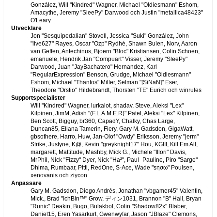
González, Will "Kindred" Wagner, Michael "Oldiesmann" Eshom,
Amacythe, Jeremy "SleePy" Darwood och Justin "metallica48423"
O'Leary
Utvecklare
Jon "Sesquipedalian" Stovell, Jessica "Suki" González, John
"live627" Rayes, Oscar "Ozp" Rydhé, Shawn Bulen, Norv, Aaron
van Geffen, Antechinus, Bjoern "Bloc" Kristiansen, Colin Schoen,
emanuele, Hendrik Jan "Compuart" Visser, Jeremy "SleePy"
Darwood, Juan "JayBachatero" Hernandez, Karl
"RegularExpression" Benson, Grudge, Michael "Oldiesmann"
Eshom, Michael "Thantos" Miller, Selman "[SiNaN]" Eser,
Theodore "Orstio" Hildebrandt, Thorsten "TE" Eurich och winrules
Supportspecialister
Will "Kindred" Wagner, lurkalot, shadav, Steve, Aleksi "Lex"
Kilpinen, JimM, Adish "(F.L.A.M.E.R)" Patel, Aleksi "Lex" Kilpinen,
Ben Scott, Bigguy, br360, CapadY, Chalky, Chas Large,
Duncan85, Eliana Tamerin, Fiery, Gary M. Gadsdon, GigaWatt,
gbsothere, Harro, Huw, Jan-Olof "Owdy" Eriksson, Jeremy "jerm"
Strike, Justyne, K@, Kevin "greyknight17" Hou, KGIII, Kill Em All,
margarett, Mattitude, Mashby, Mick G., Michele "Illori" Davis,
MrPhil, Nick "Fizzy" Dyer, Nick "Ha²", Paul_Pauline, Piro "Sarge"
Dhima, Rumbaar, Pitti, RedOne, S-Ace, Wade "sησω" Poulsen,
xenovanis och ziycon
Anpassare
Gary M. Gadsdon, Diego Andrés, Jonathan "vbgamer45" Valentin,
Mick., Brad "IchBin™" Grow, ディン1031, Brannon "B" Hall, Bryan
"Runic" Deakin, Bugo, Bulakbol, Colin "Shadow82x" Blaber,
Daniel15, Eren Yasarkurt, Gwenwyfar, Jason "JBlaze" Clemons,