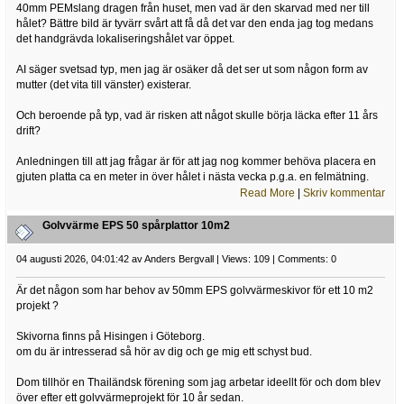
40mm PEMslang dragen från huset, men vad är den skarvad med ner till
hålet? Bättre bild är tyvärr svårt att få då det var den enda jag tog medans
det handgrävda lokaliseringshålet var öppet.
AI säger svetsad typ, men jag är osäker då det ser ut som någon form av
mutter (det vita till vänster) existerar.
Och beroende på typ, vad är risken att något skulle börja läcka efter 11 års
drift?
Anledningen till att jag frågar är för att jag nog kommer behöva placera en
gjuten platta ca en meter in över hålet i nästa vecka p.g.a. en felmätning.
Read More
|
Skriv kommentar
Golvvärme EPS 50 spårplattor 10m2
04 augusti 2026, 04:01:42 av Anders Bergvall | Views: 109 | Comments: 0
Är det någon som har behov av 50mm EPS golvvärmeskivor för ett 10 m2
projekt ?
Skivorna finns på Hisingen i Göteborg.
om du är intresserad så hör av dig och ge mig ett schyst bud.
Dom tillhör en Thailändsk förening som jag arbetar ideellt för och dom blev
över efter ett golvvärmeprojekt för 10 år sedan.