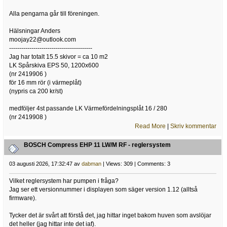
Alla pengarna går till föreningen.
Hälsningar Anders
moojay22@outlook.com
-----------------------------------------
Jag har totalt 15.5 skivor = ca 10 m2
LK Spårskiva EPS 50, 1200x600
(nr 2419906 )
för 16 mm rör (i värmeplåt)
(nypris ca 200 kr/st)
medföljer 4st passande LK Värmefördelningsplåt 16 / 280
(nr 2419908 )
Read More
|
Skriv kommentar
BOSCH Compress EHP 11 LW/M RF - reglersystem
03 augusti 2026, 17:32:47 av
dabman
| Views: 309 | Comments: 3
Vilket reglersystem har pumpen i fråga?
Jag ser ett versionnummer i displayen som säger version 1.12 (alltså
firmware).
Tycker det är svårt att förstå det, jag hittar inget bakom huven som avslöjar
det heller (jag hittar inte det iaf).