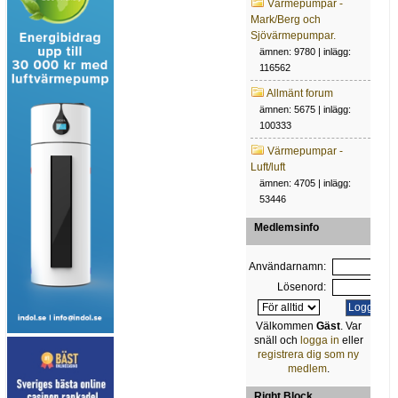
Värmepumpar -
Mark/Berg och
Sjövärmepumpar.
ämnen: 9780 | inlägg:
116562
Allmänt forum
ämnen: 5675 | inlägg:
100333
Värmepumpar -
Luft/luft
ämnen: 4705 | inlägg:
53446
Medlemsinfo
Användarnamn:
Lösenord:
Välkommen
Gäst
. Var
snäll och
logga in
eller
registrera dig som ny
medlem
.
Right Block