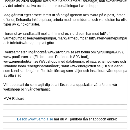
I början av 2020 började även min Sambo arbeta i företaget, hon sköter mycket
av det administrativa och hanterar beställningar i webshoppen.
Idag går mitt eget arbete fämst ut på att gå igenom och svara på e-post, lämna
offerter, förhandla inköpspriser, arbeta med hemsidorna, och via telefon ha olika
typer av kundkontakter.
I forumet avhandlas allt mellan himmel och jord som har med luft/luft-
värmepumpar, bergvärmepumpar, markvärmepumpar, luft/vatten-värmepumpar
och frånluftsvärmepump att göra.
I verksamheten ingår också www.atvforum.se (ett forum om fyrhjulingar/ATV),
www.poolforum.se (Ett forum om Pooler och SPA-bad),
www.energibutiken.se (Webshopp med dataloggrar, elmätare, tempgivare och
liknande inom "energisparområdet") samt www.energioffert.se (En site där du
som kund kan begära offert från företag som säljer och installerar värmepumpar
av alla slag.
Vi hoppas att du som tagit dig tid att läsa detta uppskattar våra forum, vår
webshopp och vår offerttjänst.
MVH Rickard
Besök www.Sambla.se
när du vill jämföra lån snabbt och enkelt