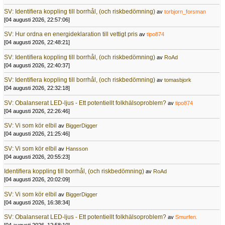
SV: Identifiera koppling till borrhål, (och riskbedömning)
av
torbjorn_forsman
[04 augusti 2026, 22:57:06]
SV: Hur ordna en energideklaration till vettigt pris
av
tipo874
[04 augusti 2026, 22:48:21]
SV: Identifiera koppling till borrhål, (och riskbedömning)
av
RoAd
[04 augusti 2026, 22:40:37]
SV: Identifiera koppling till borrhål, (och riskbedömning)
av
tomasbjork
[04 augusti 2026, 22:32:18]
SV: Obalanserat LED-ljus - Ett potentiellt folkhälsoproblem?
av
tipo874
[04 augusti 2026, 22:26:46]
SV: Vi som kör elbil
av
BiggerDigger
[04 augusti 2026, 21:25:46]
SV: Vi som kör elbil
av
Hansson
[04 augusti 2026, 20:55:23]
Identifiera koppling till borrhål, (och riskbedömning)
av
RoAd
[04 augusti 2026, 20:02:09]
SV: Vi som kör elbil
av
BiggerDigger
[04 augusti 2026, 16:38:34]
SV: Obalanserat LED-ljus - Ett potentiellt folkhälsoproblem?
av
Smurfen.