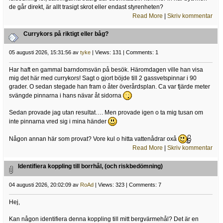
de går direkt, är allt trasigt skrot eller endast styrenheten?
Read More
|
Skriv kommentar
Currykors på riktigt eller båg?
05 augusti 2026, 15:31:56 av
tyke
| Views: 131 | Comments: 1
Har haft en gammal barndomsvän på besök. Häromdagen ville han visa
mig det här med currykors! Sagt o gjort böjde till 2 gassvetspinnar i 90
grader. O sedan stegade han fram o åter överårdsplan. Ca var fjärde meter
svängde pinnarna i hans nävar åt sidorna
Sedan provade jag utan resultat…. Men provade igen o ta mig tusan om
inte pinnarna vred sig i mina händer
Någon annan här som provat? Vore kul o hitta vattenådrar oxå
Read More
|
Skriv kommentar
Identifiera koppling till borrhål, (och riskbedömning)
04 augusti 2026, 20:02:09 av
RoAd
| Views: 323 | Comments: 7
Hej,
Kan någon identifiera denna koppling till mitt bergvärmehål? Det är en