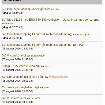
IVT 490 - Sirkulationspumpen går ikke
av
ulfuri
[
Idag
kl. 08:34:03]
SV: Nibe S1155 med ERS S40-350 ventilation - Utmaningar med sensorerna
av
marwe
[
Idag
kl. 07:20:42]
SV: Identifiera koppling till borrhål, (och riskbedömning)
av
tomasbjork
[
Idag
kl. 06:11:50]
SV: Identifiera koppling till borrhål, (och riskbedömning)
av
RoAd
[05 augusti 2026, 23:42:03]
SV: Vi som kör elbil
av
BiggerDigger
[05 augusti 2026, 21:46:02]
Trasig PX-22 efter fel elbolag?
av
forest.
[05 augusti 2026, 21:38:44]
SV: Currykors på riktigt eller båg?
av
svenske kocken
[05 augusti 2026, 16:01:18]
Currykors på riktigt eller båg?
av
tyke
[05 augusti 2026, 15:31:56]
SV: Vi som kör elbil
av
perra83
[05 augusti 2026, 13:10:04]