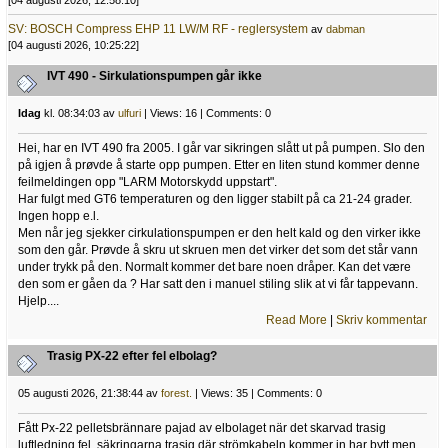
[04 augusti 2026, 12:58:10]
SV: BOSCH Compress EHP 11 LW/M RF - reglersystem
av
dabman
[04 augusti 2026, 10:25:22]
IVT 490 - Sirkulationspumpen går ikke
Idag
kl. 08:34:03 av
ulfuri
| Views: 16 | Comments: 0
Hei, har en IVT 490 fra 2005. I går var sikringen slått ut på pumpen. Slo den
på igjen å prøvde å starte opp pumpen. Etter en liten stund kommer denne
feilmeldingen opp "LARM Motorskydd uppstart".
Har fulgt med GT6 temperaturen og den ligger stabilt på ca 21-24 grader.
Ingen hopp e.l.
Men når jeg sjekker cirkulationspumpen er den helt kald og den virker ikke
som den går. Prøvde å skru ut skruen men det virker det som det står vann
under trykk på den. Normalt kommer det bare noen dråper. Kan det være
den som er gåen da ? Har satt den i manuel stiling slik at vi får tappevann.
Hjelp....
Read More
|
Skriv kommentar
Trasig PX-22 efter fel elbolag?
05 augusti 2026, 21:38:44 av
forest.
| Views: 35 | Comments: 0
Fått Px-22 pelletsbrännare pajad av elbolaget när det skarvad trasig
luftledning fel, säkringarna trasig där strömkabeln kommer in har bytt men