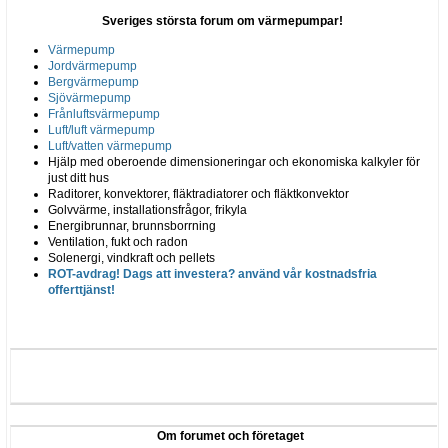
Sveriges största forum om värmepumpar!
Värmepump
Jordvärmepump
Bergvärmepump
Sjövärmepump
Frånluftsvärmepump
Luft/luft värmepump
Luft/vatten värmepump
Hjälp med oberoende dimensioneringar och ekonomiska kalkyler för
just ditt hus
Raditorer, konvektorer, fläktradiatorer och fläktkonvektor
Golvvärme, installationsfrågor, frikyla
Energibrunnar, brunnsborrning
Ventilation, fukt och radon
Solenergi, vindkraft och pellets
ROT-avdrag! Dags att investera? använd vår kostnadsfria
offerttjänst!
Om forumet och företaget