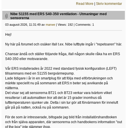
Read More
|
Skriv kommentar
Nibe S1155 med ERS S40-350 ventilation - Utmaningar med
sensorerna
03 augusti 2026, 11:31:49 av
marwe
| Views: 192 | Comments: 1
Hej!
Ny här på forumet och osäker ifall t.ex. Nibe luftbyte ingår i "repetoaren" här.
Chansar ändå och ställer följande fråga, ifall någon skulle råka ha en ERS
S40-350 eller motsvarande.
Vår ERS installerades år 2022 med standard fysisk konfiguration (LEFT)
tillsammans med en S1155 bergvärmepump.
Lade tidigare i år in en smartplug för att följa med elförbrukningen och
märkte speciellt nu på sommaren att ERS:n beter sej avvikande på
nätterna.
Det visar sej att sensorerna BT21 och BT23 verkar vara tvärtom vilket
resulterar i att automatiken tror att det är 15 grader inomhus då
lufttemperaturen sjunker ute. Detta i sin tur gör att förvärmaren för inneluft
går på på natten, också nu på sommaren.
För de som är intresserade, bifogade jag bild från installatörshandboken
och från själva apparaten, där sensorerna och handbokens information "out
of the box" inte stämmer ihop.