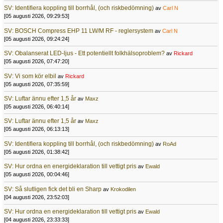
SV: Identifiera koppling till borrhål, (och riskbedömning)
av
Carl N
[05 augusti 2026, 09:29:53]
SV: BOSCH Compress EHP 11 LW/M RF - reglersystem
av
Carl N
[05 augusti 2026, 09:24:24]
SV: Obalanserat LED-ljus - Ett potentiellt folkhälsoproblem?
av
Rickard
[05 augusti 2026, 07:47:20]
SV: Vi som kör elbil
av
Rickard
[05 augusti 2026, 07:35:59]
SV: Luftar ännu efter 1,5 år
av
Maxz
[05 augusti 2026, 06:40:14]
SV: Luftar ännu efter 1,5 år
av
Maxz
[05 augusti 2026, 06:13:13]
SV: Identifiera koppling till borrhål, (och riskbedömning)
av
RoAd
[05 augusti 2026, 01:38:42]
SV: Hur ordna en energideklaration till vettigt pris
av
Ewald
[05 augusti 2026, 00:04:46]
SV: Så slutligen fick det bli en Sharp
av
Krokodilen
[04 augusti 2026, 23:52:03]
SV: Hur ordna en energideklaration till vettigt pris
av
Ewald
[04 augusti 2026, 23:33:33]