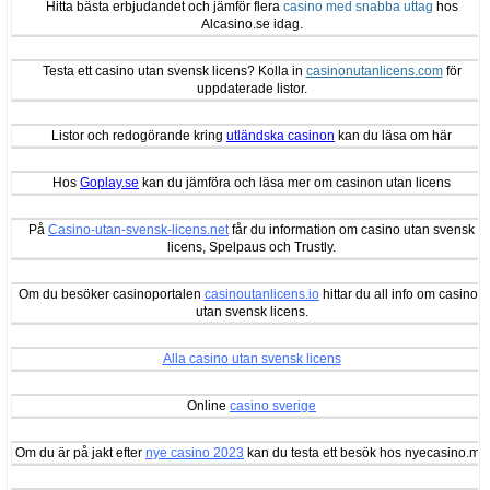
Hitta bästa erbjudandet och jämför flera
casino med snabba uttag
hos
Alcasino.se idag.
Testa ett casino utan svensk licens? Kolla in
casinonutanlicens.com
för
uppdaterade listor.
Listor och redogörande kring
utländska casinon
kan du läsa om här
Hos
Goplay.se
kan du jämföra och läsa mer om casinon utan licens
På
Casino-utan-svensk-licens.net
får du information om casino utan svensk
licens, Spelpaus och Trustly.
Om du besöker casinoportalen
casinoutanlicens.io
hittar du all info om casinon
utan svensk licens.
Alla casino utan svensk licens
Online
casino sverige
Om du är på jakt efter
nye casino 2023
kan du testa ett besök hos nyecasino.me