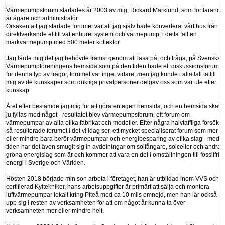
Värmepumpsforum startades år 2003 av mig, Rickard Marklund, som fortfarande
är ägare och administratör.
Orsaken att jag startade forumet var att jag själv hade konverterat vårt hus från
direktverkande el till vattenburet system och värmepump, i detta fall en
markvärmepump med 500 meter kollektor.
Jag lärde mig det jag behövde främst genom att läsa på, och fråga, på Svenska
Värmepumpföreningens hemsida som på den tiden hade ett diskussionsforum
för denna typ av frågor, forumet var inget vidare, men jag kunde i alla fall ta till
mig av de kunskaper som duktiga privatpersoner delgav oss som var ute efter
kunskap.
Året efter bestämde jag mig för att göra en egen hemsida, och en hemsida skall
ju fyllas med något - resultatet blev värmepumpsforum, ett forum om
värmepumpar av alla olika fabrikat och modeller. Efter några halvtaffliga försök
så resulterade forumet i det vi idag ser, ett mycket specialiserat forum som mer
eller mindre bara berör värmepumpar och energibesparing av olika slag - med
tiden har det även smugit sig in avdelningar om solfångare, solceller och andra
gröna energislag som är och kommer att vara en del i omställningen till fossilfri
energi i Sverige och Världen.
Hösten 2018 började min son arbeta i företaget, han är utbildad inom VVS och
certifierad Kyltekniker, hans arbetsuppgifter är primärt att sälja och montera
luftvärmepumpar lokalt kring Piteå med ca 10 mils omnejd, men han lär också
upp sig i resten av verksamheten för att om något år kunna ta över
verksamheten mer eller mindre helt.