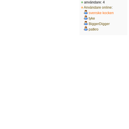
användare: 4
Användare online
:
svenske kocken
tyke
BiggerDigger
patkro