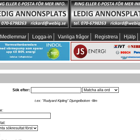
Medlemmar
Logga-in
Vanliga frågor
Registrera
Hjälp
Sök efter:
t.ex:
"Rudyard Kipling" Djungelboken -film
e:
tat:
: