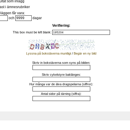
ultat som inlägg
st i ämnesrubriker
läggen får vara:
och
dagar
Verifiering:
This box must be left blank:
Lyssna på bokstäverna muntligt
/
Begär en ny bild
Skriv in bokstäverna som syns på bilden:
Skriv cykelstyre baklänges:
Hur många var de älva dragspelarna (siffror):
Antal sidor på tärning (siffra):