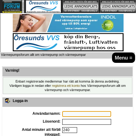
Värmepumpsforum allt om värmepump och värmepumpar
Menu ≡
Varning!
Enbart registrerade medlemmar har rätt att komma åt denna avdelning.
Vänligen logga in nedan eller
registrera ett konto
hos Värmepumpsforum allt om
värmepump och värmepumpar.
Logga-in
Användarnamn:
Lösenord:
Antal minuter att förbli
inloggad: