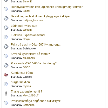
Startat av
SimonD
Hur mycket värme kan jag plocka ur nollgradigt vatten?
Startat av
Bjober
Besiktning av lastbil med kylaggregat i skåpet
Startat av
torbjorn_forsman
Lödning i kylkretsen
Startat av
tomtom
Elektrisk Expansionsventil
Startat av
bloaja
Fylla på gas i r404a-r507 Kylaggregat
Startat av Bullebocke
Krav på kylcertifikat på fabrik?
Startat av
suuulan89
Prestanda r290 / r600a blandning?
Startat av
BSOD
Kondensor fråga
Startat av Giannis
purge-funktion
Startat av
mykos
Trasig expansionventil?
Startat av
Volvo245GLT
Pressostat fråga angående aktivt tryck
Startat av
BergAdde