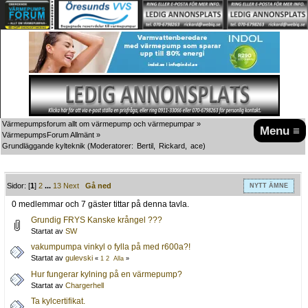
Värmepumpsforum allt om värmepump och värmepumpar
»
Menu ≡
VärmepumpsForum Allmänt
»
Grundläggande kylteknik
(Moderatorer:
Bertil
,
Rickard
,
ace
)
Sidor: [
1
]
2
...
13
Next
Gå ned
NYTT ÄMNE
0 medlemmar och 7 gäster tittar på denna tavla.
Grundig FRYS Kanske krångel ???
Startat av
SW
vakumpumpa vinkyl o fylla på med r600a?!
Startat av
gulevski
«
1
2
Alla
»
Hur fungerar kylning på en värmepump?
Startat av
Chargerhell
Ta kylcertifikat.