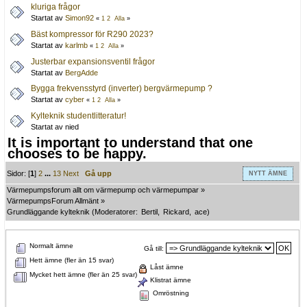
kluriga frågor
Startat av
Simon92
«
1
2
Alla
»
Bäst kompressor för R290 2023?
Startat av
karlmb
«
1
2
Alla
»
Justerbar expansionsventil frågor
Startat av
BergAdde
Bygga frekvensstyrd (inverter) bergvärmepump ?
Startat av
cyber
«
1
2
Alla
»
Kylteknik studentlitteratur!
Startat av nied
It is important to understand that one
chooses to be happy.
Sidor: [
1
]
2
...
13
Next
Gå upp
NYTT ÄMNE
Värmepumpsforum allt om värmepump och värmepumpar
»
VärmepumpsForum Allmänt
»
Grundläggande kylteknik
(Moderatorer:
Bertil
,
Rickard
,
ace
)
Normalt ämne
Gå till:
Hett ämne (fler än 15 svar)
Låst ämne
Mycket hett ämne (fler än 25 svar)
Klistrat ämne
Omröstning