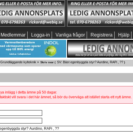
Medlemmar
Logga-in
Vanliga frågor
Registrera
Hjälp
Grundläggande kylteknik
»
SV: Bäst egenbyggda styr? Aurdino, RAPi , ??
Skriv svar (
)
 nya inlägg i detta ämne på 50 dagar.
aktiskt vill svara i det här ämnet, så bör du överväga att istället starta ett nytt ämne.