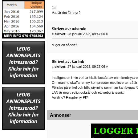
Ja!
Vad är det för styr?
Skrivet av: tubaralo
«
skrivet:
28 januari 2023, 09:47:00 »
duger en sådan?
Skrivet av: karlmb
«
skrivet:
27 januari 2023, 09:27:06 »
Intelligensen i min vp har hittills bestått av en microbryt
Om man nu skaffar en ny kompressor med inverter så är c
Förslag på enkel och billig styrning som man kan bygga fö
LAN är nog trevligt också, och ett webgränssnitt.
Aurdino? Raspberry PI?
Annonser