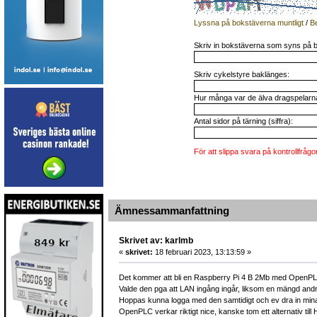
Lyssna på bokstäverna muntligt
/
B
Skriv in bokstäverna som syns på b
Skriv cykelstyre baklänges:
Hur många var de älva dragspelarna 
Antal sidor på tärning (siffra):
För att slippa svara på kontrollfrågo
Ämnessammanfattning
Skrivet av: karlmb
«
skrivet:
18 februari 2023, 13:13:59 »
Det kommer att bli en Raspberry Pi 4 B 2Mb med OpenPLC 
Valde den pga att LAN ingång ingår, liksom en mängd andra
Hoppas kunna logga med den samtidigt och ev dra in mina
OpenPLC verkar riktigt nice, kanske tom ett alternativ till 