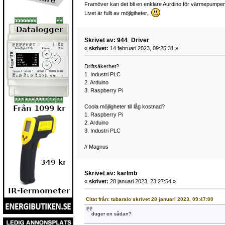
Framöver kan det bli en enklare Aurdino för värmepumpen
Livet är fullt av möjlgiheter..
Skrivet av: 944_Driver
«
skrivet:
14 februari 2023, 09:25:31 »
Driftsäkerhet?
1. Industri PLC
2. Arduino
3. Raspberry Pi
Coola möjligheter till låg kostnad?
1. Raspberry Pi
2. Arduino
3. Industri PLC
// Magnus
Skrivet av: karlmb
«
skrivet:
28 januari 2023, 23:27:54 »
Citat från: tubaralo skrivet 28 januari 2023, 09:47:00
duger en sådan?