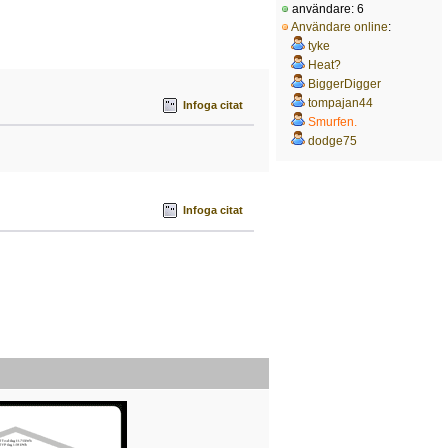
användare: 6
Användare online
:
tyke
Heat?
BiggerDigger
tompajan44
Infoga citat
Smurfen.
dodge75
Infoga citat