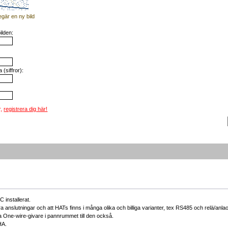
egär en ny bild
ilden:
(siffror):
r,
registrera dig här!
installerat.
 anslutningar och att HATs finns i många olika och billiga varianter, tex RS485 och relä/anla
 One-wire-givare i pannrummet till den också.
HA.