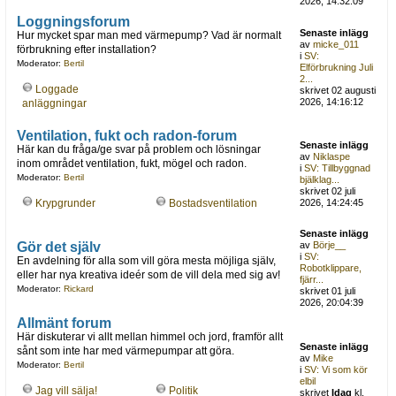
2026, 14:32:09
Loggningsforum
Senaste inlägg
Hur mycket spar man med värmepump? Vad är normalt
av
micke_011
förbrukning efter installation?
i
SV:
Moderator:
Bertil
Elförbrukning Juli
2...
Loggade
skrivet 02 augusti
2026, 14:16:12
anläggningar
Ventilation, fukt och radon-forum
Senaste inlägg
Här kan du fråga/ge svar på problem och lösningar
av
Niklaspe
inom området ventilation, fukt, mögel och radon.
i
SV: Tillbyggnad
Moderator:
Bertil
bjälklag...
skrivet 02 juli
Krypgrunder
Bostadsventilation
2026, 14:24:45
Senaste inlägg
Gör det själv
av
Börje__
i
SV:
En avdelning för alla som vill göra mesta möjliga själv,
Robotklippare,
eller har nya kreativa ideér som de vill dela med sig av!
fjärr...
Moderator:
Rickard
skrivet 01 juli
2026, 20:04:39
Allmänt forum
Här diskuterar vi allt mellan himmel och jord, framför allt
Senaste inlägg
sånt som inte har med värmepumpar att göra.
av
Mike
Moderator:
Bertil
i
SV: Vi som kör
elbil
Jag vill sälja!
Politik
skrivet
Idag
kl.