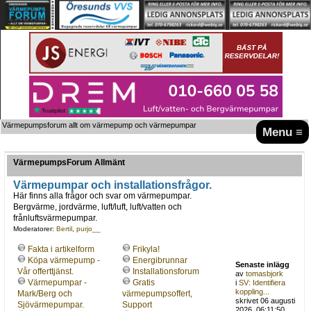
Värmepumpsforum allt om värmepump och värmepumpar
Menu ≡
VärmepumpsForum Allmänt
Värmepumpar och installationsfrågor.
Här finns alla frågor och svar om värmepumpar.
Bergvärme, jordvärme, luft/luft, luft/vatten och
frånluftsvärmepumpar.
Moderatorer:
Bertil
,
purjo__
Fakta i artikelform
Frikyla!
Köpa värmepump -
Energibrunnar
Senaste inlägg
Vår offerttjänst.
Installationsforum
av
tomasbjork
Värmepumpar -
Gratis
i
SV: Identifiera
koppling...
Mark/Berg och
värmepumpsoffert,
skrivet 06 augusti
Sjövärmepumpar.
Support
2026, 06:11:50