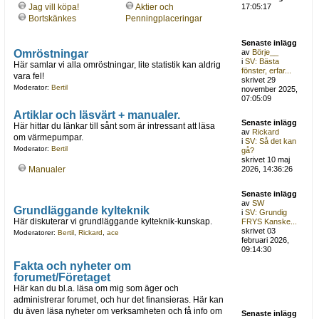
Jag vill köpa!
Aktier och
17:05:17
Bortskänkes
Penningplaceringar
Senaste inlägg
Omröstningar
av
Börje__
i
SV: Bästa
Här samlar vi alla omröstningar, lite statistik kan aldrig
fönster, erfar...
vara fel!
skrivet 29
Moderator:
Bertil
november 2025,
07:05:09
Artiklar och läsvärt + manualer.
Senaste inlägg
Här hittar du länkar till sånt som är intressant att läsa
av
Rickard
om värmepumpar.
i
SV: Så det kan
Moderator:
Bertil
gå?
skrivet 10 maj
Manualer
2026, 14:36:26
Senaste inlägg
av
SW
Grundläggande kylteknik
i
SV: Grundig
Här diskuterar vi grundläggande kylteknik-kunskap.
FRYS Kanske...
skrivet 03
Moderatorer:
Bertil
,
Rickard
,
ace
februari 2026,
09:14:30
Fakta och nyheter om
forumet/Företaget
Här kan du bl.a. läsa om mig som äger och
administrerar forumet, och hur det finansieras. Här kan
du även läsa nyheter om verksamheten och få info om
Senaste inlägg