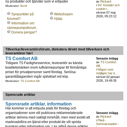
ny produkter och tjänster som vi erbjuder.
av
Rickard
i
SV: Kontakt och
Moderator:
Bertil
cookie-i...
skrivet 07 maj
Synpunkter på
Webshopen
2026, 05:23:12
forumet?
Hjälp
Information om
värmepumpsforum.
Donera pengar?
Tillverkar/leverantörsforum, diskutera direkt med tillverkare och
leverantörer här!
TS Comfort AB
Senaste inlägg
av
TS Comfort
Tidigare TS Fastighesservice, leverantör av kända
AB
kvalitetsmärken inom luftvärmepumpar till förmånliga
i
Någon som
priser för privatpersoner samt företag. Seriösa
möjligen har k...
garantiåtaganden ingår självklart vid köp.
skrivet 02 januari
2026, 19:49:35
Moderator:
TS Comfort AB
Sponsrade artiklar
Sponsrade artiklar, information
Här kommer vi att erbjuda plats för företag och
organisationer som vill publicera reklamrelaterade
Senaste inlägg
av
Rickard
artiklar skrivna med sakligt innehåll, men med avsikt att
i
Piteå -
marknadsföra en tjänst eller produkt de vill sprida
Sommarstaden -
kunskap eller information om. Läs alltså dessa artiklar