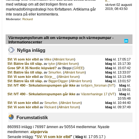
h...
med vetskap om att det troligen finns en
skrivet 02 augusti
2019, 08:43:50
marknadsföringsstrategi hos författaren. Artiklarna går
inte svara på eller kommentera.
Moderator:
Rickard
Värmepumpsforum allt om värmepump och värmepumpar -
Informationscenter
Nyliga inlägg
SV: Vi som kör elbil
av
Mike
(
Allmänt forum
)
Idag
kl. 17:05:17
SV: Bättre lås till släp.
av
tyke
(
Allmänt forum
)
Idag
kl. 15:17:30
Gree SP-X 35 Nordic köpvärd?
av Bloppi (
GREE
)
Idag
kl. 15:07:42
SV: Bättre lås till släp.
av
Smurfen.
(
Allmänt forum
)
Idag
kl. 13:33:07
SV: Vi som kör elbil
av
Börje__
(
Allmänt forum
)
Idag
kl. 13:13:49
SV: Bättre lås till släp.
av
BiggerDigger
(
Allmänt forum
)
Idag
kl. 13:01:57
SV: IVT 490 - Sirkulationspumpen går ikke
av
torbjorn_forsman
(
IVT
)
Idag
kl.
11:59:01
SV: IVT 490 - Sirkulationspumpen går ikke
av
Västerhaninge 17
(
IVT
)
Idag
kl.
10:55:48
SV: Vi som kör elbil
av
Smurfen.
(
Allmänt forum
)
Idag
kl. 10:44:40
SV: Vi som kör elbil
av
Rickard
(
Allmänt forum
)
Idag
kl. 09:37:49
Forumstatistik
860993 inlägg i 76997 ämnen av 50554 medlemmar. Nyaste
medlemmen:
algojervia
Senaste inlägg:
"
SV: Vi som kör elbil
"
(
Idag
kl. 17:05:17 )