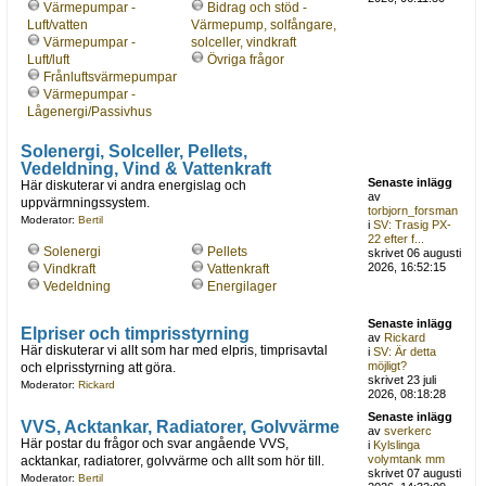
Värmepumpar -
Bidrag och stöd -
Luft/vatten
Värmepump, solfångare,
Värmepumpar -
solceller, vindkraft
Luft/luft
Övriga frågor
Frånluftsvärmepumpar
Värmepumpar -
Lågenergi/Passivhus
Solenergi, Solceller, Pellets,
Vedeldning, Vind & Vattenkraft
Senaste inlägg
Här diskuterar vi andra energislag och
av
uppvärmningssystem.
torbjorn_forsman
Moderator:
Bertil
i
SV: Trasig PX-
22 efter f...
Solenergi
Pellets
skrivet 06 augusti
2026, 16:52:15
Vindkraft
Vattenkraft
Vedeldning
Energilager
Senaste inlägg
Elpriser och timprisstyrning
av
Rickard
Här diskuterar vi allt som har med elpris, timprisavtal
i
SV: Är detta
möjligt?
och elprisstyrning att göra.
skrivet 23 juli
Moderator:
Rickard
2026, 08:18:28
Senaste inlägg
VVS, Acktankar, Radiatorer, Golvvärme
av
sverkerc
Här postar du frågor och svar angående VVS,
i
Kylslinga
volymtank mm
acktankar, radiatorer, golvvärme och allt som hör till.
skrivet 07 augusti
Moderator:
Bertil