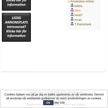
Användare online
:
lubbis
Mike
Heat?
rocas
T Ramsmark
SimplePortal 2.3.8 © 2008-2026, SimplePortal
Cookies hjälper oss att ge dig en bättre upplevelse av vår webbsida. Genom
SMF 2.0.19
|
SMF © 2017
,
Simple Machines
att använda vår webbplats godkänner du även användningen av cookies.
SMFAds
for
Free Forums
Mer info
OK
Simple Audio Video Embedder
|
Terms and Policies