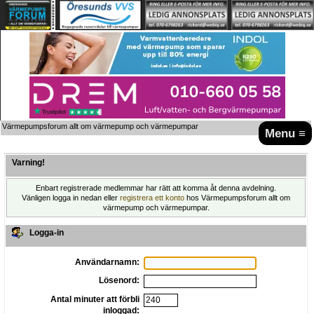
Värmepumpsforum allt om värmepump och värmepumpar
Menu ≡
Varning!
Enbart registrerade medlemmar har rätt att komma åt denna avdelning.
Vänligen logga in nedan eller
registrera ett konto
hos Värmepumpsforum allt om
värmepump och värmepumpar.
Logga-in
Användarnamn:
Lösenord:
Antal minuter att förbli
inloggad: